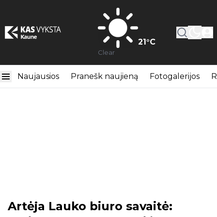
21
°C
Clear
Naujausios
Pranešk naujieną
Fotogalerijos
R
Artėja Lauko biuro savaitė: