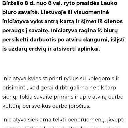
Birželio 8 d. nuo 8 val. ryto prasidės Lauko
biuro savaitė. Lietuvoje ši visuomeninė
iniciatyva vyks antrą kartą ir šįmet iš dienos
peraugs į savaitę. Iniciatyva ragina iš biurų
persikelti darbuotis po atviru dangumi, išlįsti
iš uždarų erdvių ir atsiverti aplinkai.
Iniciatyva kvies stiprinti ryšius su kolegomis ir
prisiminti, kad gerai dirbti galima ne tik tarp
sienų. Tokia savaitė primins ir apie atvirą darbo
kultūrą bei sveikus darbo įpročius.
Iniciatyva siekiama telkti bendruomenę, įkvėpti