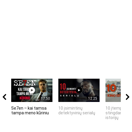
17:50
12:25
Se7en – kai tamsa
10 įsimintinų
10 įtemptų, k
tampa meno kūriniu
detektyvinių serialų
stingdančių k
istorijų