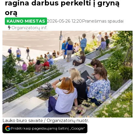
ragina darbus perkelti į gryną
orą
KAUNO MIESTAS
2026-05-26 12:20
Pranešimas spaudai
Organizatorių inf.
Lauko biuro savaitė / Organizatorių nuotr.
Pridėti kaip pageidaujamą šaltinį „Google“