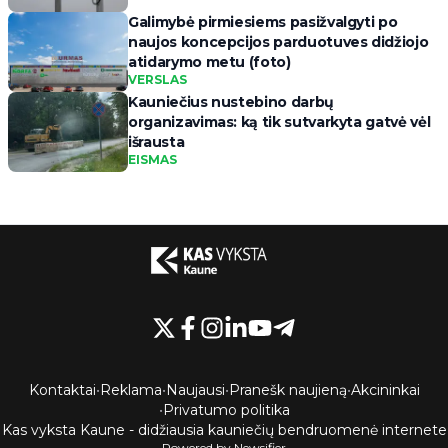
Galimybė pirmiesiems pasižvalgyti po
naujos koncepcijos parduotuves didžiojo
atidarymo metu (foto)
VERSLAS
Kauniečius nustebino darbų
organizavimas: ką tik sutvarkyta gatvė vėl
išrausta
EISMAS
Kontaktai
•
Reklama
•
Naujausi
•
Pranešk naujieną
•
Akcininkai
•
Privatumo politika
Kas vyksta Kaune - didžiausia kauniečių bendruomenė internete
Powered by Newsifier