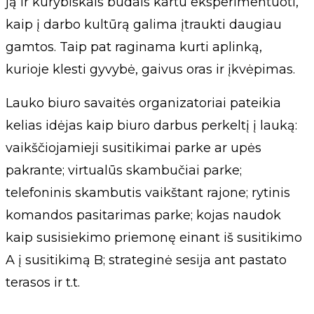
ją ir kūrybiškais būdais kartu eksperimentuoti,
kaip į darbo kultūrą galima įtraukti daugiau
gamtos. Taip pat raginama kurti aplinką,
kurioje klesti gyvybė, gaivus oras ir įkvėpimas.
Lauko biuro savaitės organizatoriai pateikia
kelias idėjas kaip biuro darbus perkeltį į lauką:
vaikščiojamieji susitikimai parke ar upės
pakrante; virtualūs skambučiai parke;
telefoninis skambutis vaikštant rajone; rytinis
komandos pasitarimas parke; kojas naudok
kaip susisiekimo priemonę einant iš susitikimo
A į susitikimą B; strateginė sesija ant pastato
terasos ir t.t.