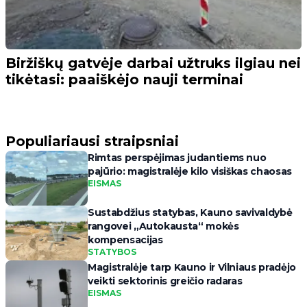
Biržiškų gatvėje darbai užtruks ilgiau nei
tikėtasi: paaiškėjo nauji terminai
Populiariausi straipsniai
Rimtas perspėjimas judantiems nuo
pajūrio: magistralėje kilo visiškas chaosas
EISMAS
Sustabdžius statybas, Kauno savivaldybė
rangovei „Autokausta“ mokės
kompensacijas
STATYBOS
Magistralėje tarp Kauno ir Vilniaus pradėjo
veikti sektorinis greičio radaras
EISMAS