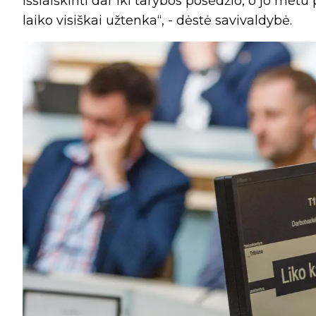
išsiaiškinti dar iki tarybos posėdžio, o jo me
laiko visiškai užtenka“, - dėstė savivaldybė.