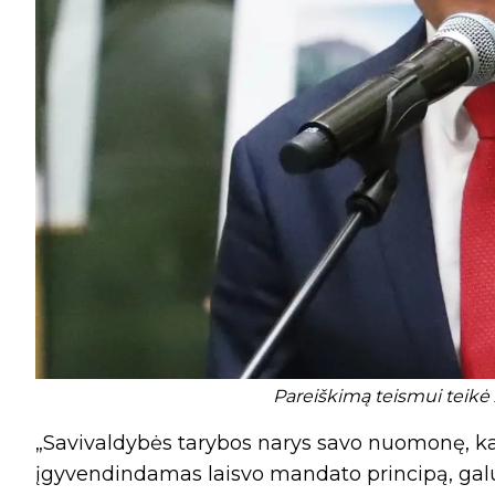
Pareiškimą teismui teikė 
„Savivaldybės tarybos narys savo nuomonę, kai
įgyvendindamas laisvo mandato principą, galu