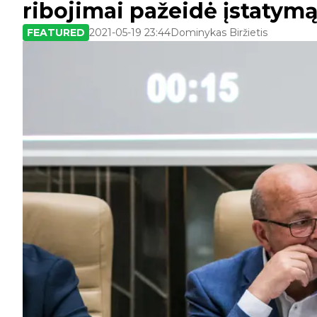
ribojimai pažeidė įstatym
FEATURED
2021-05-19 23:44
Dominykas Biržietis