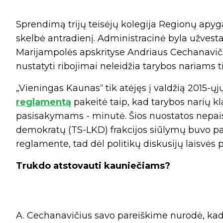
Sprendimą trijų teisėjų kolegija Regionų ap
skelbė antradienį. Administracinė byla užvest
Marijampolės apskrityse Andriaus Cechanaviči
nustatyti ribojimai neleidžia tarybos nariams 
„Vieningas Kaunas“ tik atėjęs į valdžią 2015-ų
reglamentą
pakeitė taip, kad tarybos narių 
pasisakymams - minutė. Šios nuostatos nepais
demokratų (TS-LKD) frakcijos siūlymų buvo pa
reglamente, tad dėl politikų diskusijų laisvės 
Trukdo atstovauti kauniečiams?
A. Cechanavičius savo pareiškime nurodė, kad 