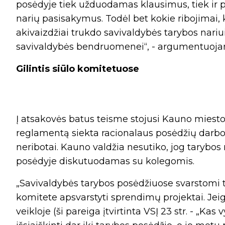
posėdyje tiek užduodamas klausimus, tiek ir 
narių pasisakymus. Todėl bet kokie ribojimai,
akivaizdžiai trukdo savivaldybės tarybos nariui 
savivaldybės bendruomenei“, - argumentuoja
Gilintis siūlo komitetuose
Į atsakovės batus teisme stojusi Kauno miesto
reglamentą siekta racionalaus posėdžių darbo,
neribotai. Kauno valdžia nesutiko, jog tarybos
posėdyje diskutuodamas su kolegomis.
„Savivaldybės tarybos posėdžiuose svarstomi tik t
komitete apsvarstyti sprendimų projektai. Jei
veikloje (ši pareiga įtvirtinta VSĮ 23 str. - „Ka