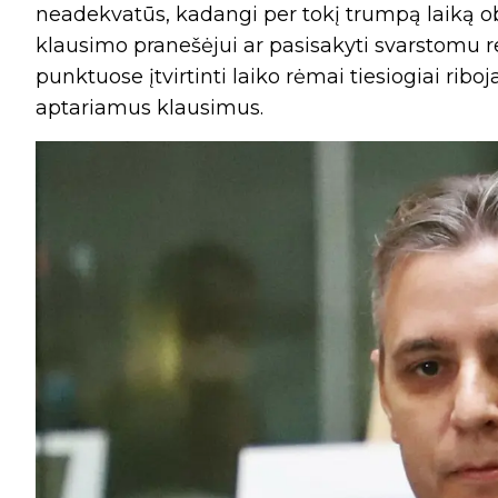
neadekvatūs, kadangi per tokį trumpą laiką o
klausimo pranešėjui ar pasisakyti svarstomu re
punktuose įtvirtinti laiko rėmai tiesiogiai ribo
aptariamus klausimus.