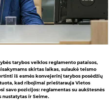
ybės tarybos veiklos reglamento pataisos,
sisakymams skirtas laikas, sulaukė teismo
rtinti iš esmės konvejerinį tarybos posėdžių
ota, kad ribojimai prieštarauja Vietos
kosi savo pozicijos: reglamentas su aukštesnės
as nustatytas ir Seime.