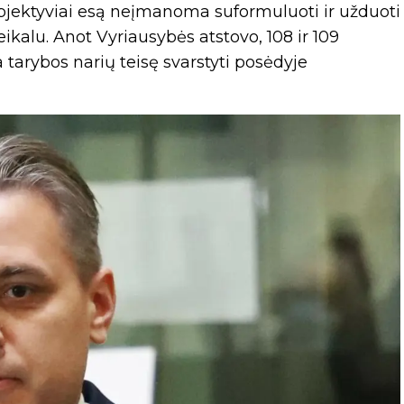
bjektyviai esą neįmanoma suformuluoti ir užduoti
ikalu. Anot Vyriausybės atstovo, 108 ir 109
ja tarybos narių teisę svarstyti posėdyje