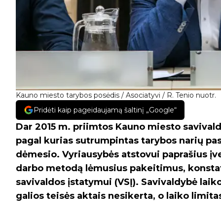
Kauno miesto tarybos posėdis / Asociatyvi / R. Tenio nuotr.
Pridėti kaip pageidaujamą šaltinį „Google“
Dar 2015 m. priimtos Kauno miesto savivald
pagal kurias sutrumpintas tarybos narių pa
dėmesio. Vyriausybės atstovui paprašius įve
darbo metodą lėmusius pakeitimus, konstatu
savivaldos įstatymui (VSĮ). Savivaldybė lai
galios teisės aktais nesikerta, o laiko limit