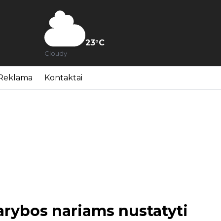
23
°C
Cloudy
Reklama
Kontaktai
arybos nariams nustatyti