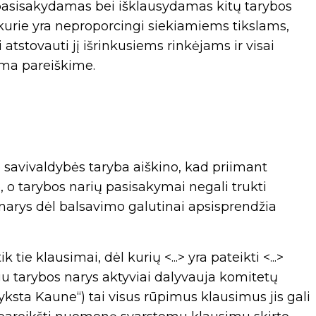
pasisakydamas bei išklausydamas kitų tarybos
 kurie yra neproporcingi siekiamiems tikslams,
atstovauti jį išrinkusiems rinkėjams ir visai
ma pareiškime.
 savivaldybės taryba aiškino, kad priimant
 o tarybos narių pasisakymai negali trukti
 narys dėl balsavimo galutinai apsisprendžia
ie klausimai, dėl kurių <...> yra pateikti <...>
gu tarybos narys aktyviai dalyvauja komitetų
s vyksta Kaune“) tai visus rūpimus klausimus jis gali