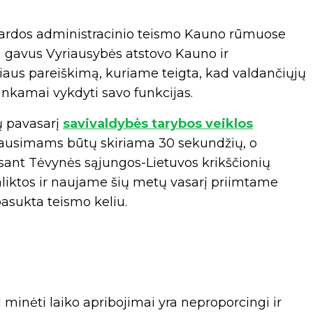
ygardos administracinio teismo Kauno rūmuose
a gavus Vyriausybės atstovo Kauno ir
aus pareiškimą, kuriame teigta, kad valdančiųjų
tinkamai vykdyti savo funkcijas.
jų pavasarį
savivaldybės tarybos veiklos
klausimams būtų skiriama 30 sekundžių, o
ant Tėvynės sąjungos-Lietuvos krikščionių
liktos ir naujame šių metų vasarį priimtame
pasukta teismo keliu.
minėti laiko apribojimai yra neproporcingi ir