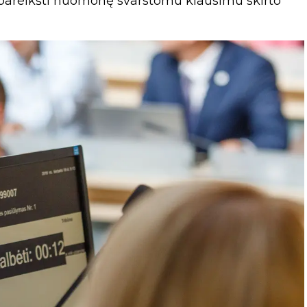
tu pareikšti nuomonę svarstomu klausimu skirto