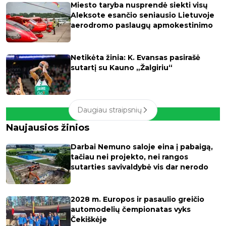
Miesto taryba nusprendė siekti visų
Aleksote esančio seniausio Lietuvoje
aerodromo paslaugų apmokestinimo
Netikėta žinia: K. Evansas pasirašė
sutartį su Kauno „Žalgiriu“
Daugiau straipsnių
Naujausios žinios
Darbai Nemuno saloje eina į pabaigą,
tačiau nei projekto, nei rangos
sutarties savivaldybė vis dar nerodo
2028 m. Europos ir pasaulio greičio
automodelių čempionatas vyks
Čekiškėje