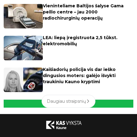
Vieninteliame Baltijos šalyse Gama
peilio centre – jau 2000
radiochirurginių operacijų
LEA: liepą įregistruota 2,5 tūkst.
elektromobilių
Kaišiadorių policija vis dar ieško
dingusios moters: galėjo išvykti
traukiniu Kauno kryptimi
Daugiau straipsnių