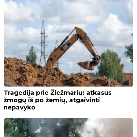
Tragedija prie Žiežmarių: atkasus
žmogų iš po žemių, atgaivinti
nepavyko