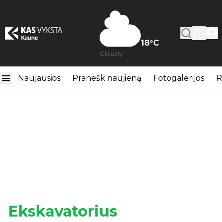
18
°C
Cloudy
Naujausios
Pranešk naujieną
Fotogalerijos
R
Ekskavatorius