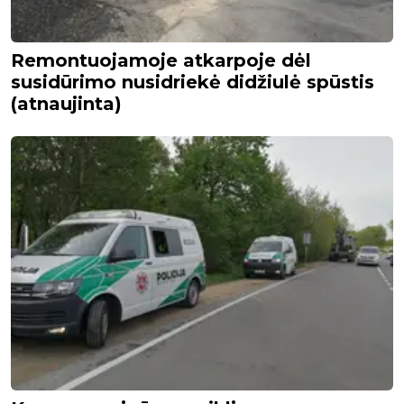
Remontuojamoje atkarpoje dėl
susidūrimo nusidriekė didžiulė spūstis
(atnaujinta)