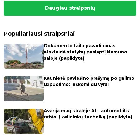
Daugiau straipsnių
Populiariausi straipsniai
Dokumento failo pavadinimas
atskleidė statybų paslaptį Nemuno
saloje (papildyta)
Kaunietė paviešino prašymą po galimo
užpuolimo: ieškomi du vyrai
Avarija magistralėje A1 – automobilis
rėžėsi į kelininkų techniką (papildyta)