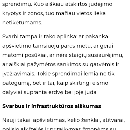
sprendimų. Kuo aiškiau atskirtos judėjimo
kryptys ir zonos, tuo mažiau vietos lieka
netikėtumams.
Svarbi tampa ir tako aplinka: ar pakanka
apšvietimo tamsiuoju paros metu, ar gerai
matomi posūkiai, ar nėra staigių susiaurėjimų,
ar aiškiai pažymėtos sankirtos su gatvėmis ir
įvažiavimais. Tokie sprendimai lemia ne tik
patogumą, bet ir tai, kaip skirtingi eismo
dalyviai supranta erdvę bei joje juda.
Svarbus ir infrastruktūros aiškumas
Nauji takai, apšvietimas, kelio ženklai, atitvarai,
poilsio aikštelės ir pritaikymas žmonėms su