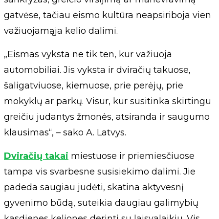
gatvėse, tačiau eismo kultūra neapsiriboja vien
važiuojamąja kelio dalimi.
„Eismas vyksta ne tik ten, kur važiuoja
automobiliai. Jis vyksta ir dviračių takuose,
šaligatviuose, kiemuose, prie perėjų, prie
mokyklų ar parkų. Visur, kur susitinka skirtingu
greičiu judantys žmonės, atsiranda ir saugumo
klausimas“, – sako A. Latvys.
Dviračių takai
miestuose ir priemiesčiuose
tampa vis svarbesne susisiekimo dalimi. Jie
padeda saugiau judėti, skatina aktyvesnį
gyvenimo būdą, suteikia daugiau galimybių
kasdienes keliones derinti su laisvalaikiu. Vis