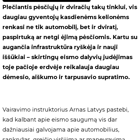
Plečiantis pėsčiųjų ir dviračių takų tinklui, vis
daugiau gyventojų kasdienėms kelionėms
renkasi ne tik automobilį, bet ir dviratį,
paspirtuką ar netgi ėjimą pėsčiomis. Kartu su
augančia infrastruktūra ryškėja ir nauji
iššūkiai – skirtingų eismo dalyvių judėjimas
toje pačioje erdvėje reikalauja daugiau
dėmesio, aiškumo ir tarpusavio supratimo.
Vairavimo instruktorius Arnas Latvys pastebi,
kad kalbant apie eismo saugumą vis dar
dažniausiai galvojama apie automobilius,
sankryžas, greičio viršijimą ar manevravimą