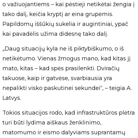
o važiuojantiems – kai pėstieji netikėtai žengia į
tako dalį, keičia kryptį ar eina grupėmis.
Papildomų iššūkių sukelia ir augintiniai, ypač
kai pavadėlis užima didesnę tako dalį.
„Daug situacijų kyla ne iš piktybiškumo, o iš
netikėtumo. Vienas žmogus mano, kad kitas jį
mato, kitas – kad spės prasilenkti. Dviračių
takuose, kaip ir gatvėse, svarbiausia yra
nepalikti visko paskutinei sekundei“, – teigia A.
Latvys.
Tokios situacijos rodo, kad infrastruktūros plėtra
turi būti lydima aiškaus ženklinimo,
matomumo ir eismo dalyviams suprantamų