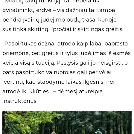
dviračių takų funkciją. Tai nebėra tik
dviratininkų erdvė – vis dažniau tai tampa
bendra įvairių judėjimo būdų trasa, kurioje
susitinka skirtingi įpročiai ir skirtingas greitis.
„Paspirtukas dažnai atrodo kaip labai paprasta
priemonė, bet greitis ir tylus judėjimas iš esmės
keičia visą situaciją. Pėstysis gali jo neišgirsti, o
pats paspirtuko vairuotojas gali per vėlai
įvertinti, kad stabdymo laikas ilgesnis, nei
atrodė iki kliūties“, – dėmesį atkreipia
instruktorius.