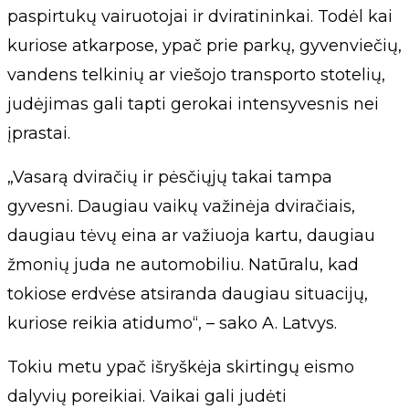
paspirtukų vairuotojai ir dviratininkai. Todėl kai
kuriose atkarpose, ypač prie parkų, gyvenviečių,
vandens telkinių ar viešojo transporto stotelių,
judėjimas gali tapti gerokai intensyvesnis nei
įprastai.
„Vasarą dviračių ir pėsčiųjų takai tampa
gyvesni. Daugiau vaikų važinėja dviračiais,
daugiau tėvų eina ar važiuoja kartu, daugiau
žmonių juda ne automobiliu. Natūralu, kad
tokiose erdvėse atsiranda daugiau situacijų,
kuriose reikia atidumo“, – sako A. Latvys.
Tokiu metu ypač išryškėja skirtingų eismo
dalyvių poreikiai. Vaikai gali judėti