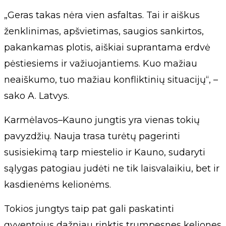
„Geras takas nėra vien asfaltas. Tai ir aiškus
ženklinimas, apšvietimas, saugios sankirtos,
pakankamas plotis, aiškiai suprantama erdvė
pėstiesiems ir važiuojantiems. Kuo mažiau
neaiškumo, tuo mažiau konfliktinių situacijų“, –
sako A. Latvys.
Karmėlavos–Kauno jungtis yra vienas tokių
pavyzdžių. Nauja trasa turėtų pagerinti
susisiekimą tarp miestelio ir Kauno, sudaryti
sąlygas patogiau judėti ne tik laisvalaikiu, bet ir
kasdienėms kelionėms.
Tokios jungtys taip pat gali paskatinti
gyventojus dažniau rinktis trumpesnes keliones