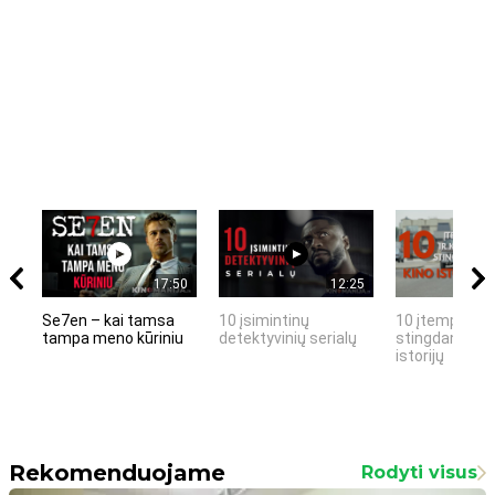
17:50
12:25
Se7en – kai tamsa
10 įsimintinų
10 įtemptų, k
tampa meno kūriniu
detektyvinių serialų
stingdančių k
istorijų
Rekomenduojame
Rodyti visus