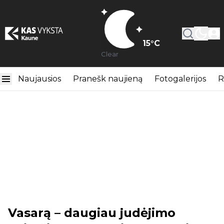
15
°C
Clear
Naujausios
Pranešk naujieną
Fotogalerijos
R
Vasarą – daugiau judėjimo