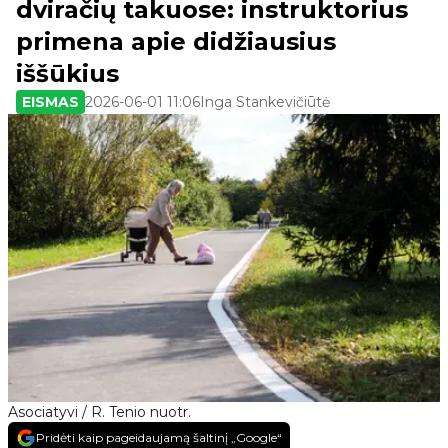
dviračių takuose: instruktorius
primena apie didžiausius
iššūkius
EISMAS
2026-06-01 11:06
Inga Stankevičiūtė
Asociatyvi / R. Tenio nuotr.
Pridėti kaip pageidaujamą šaltinį „Google“