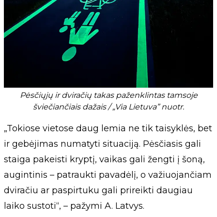
Pėsčiųjų ir dviračių takas paženklintas tamsoje
šviečiančiais dažais / „Via Lietuva” nuotr.
„Tokiose vietose daug lemia ne tik taisyklės, bet
ir gebėjimas numatyti situaciją. Pėsčiasis gali
staiga pakeisti kryptį, vaikas gali žengti į šoną,
augintinis – patraukti pavadėlį, o važiuojančiam
dviračiu ar paspirtuku gali prireikti daugiau
laiko sustoti“, – pažymi A. Latvys.