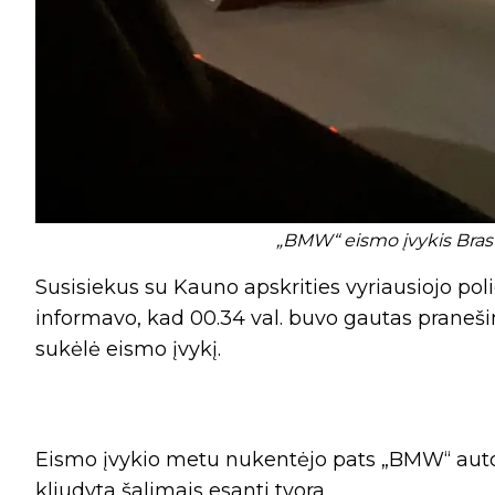
„BMW“ eismo įvykis Brasto
Susisiekus su Kauno apskrities vyriausiojo pol
informavo, kad 00.34 val. buvo gautas praneš
sukėlė eismo įvykį.
Eismo įvykio metu nukentėjo pats „BMW“ automo
kliudyta šalimais esanti tvora.