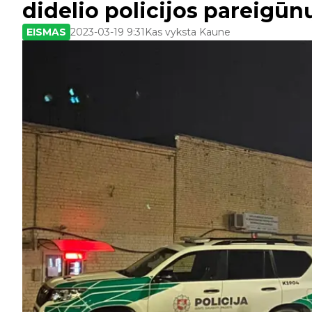
didelio policijos pareigū
EISMAS
2023-03-19 9:31
Kas vyksta Kaune