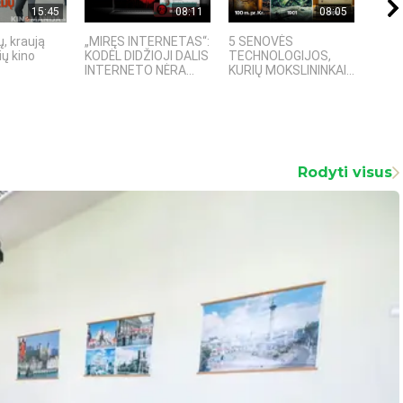
15:45
08:11
08:05
, kraują
„MIRĘS INTERNETAS“:
5 SENOVĖS
„Sost
ų kino
KODĖL DIDŽIOJI DALIS
TECHNOLOGIJOS,
įspū
INTERNETO NĖRA...
KURIŲ MOKSLININKAI...
fanta
Rodyti visus