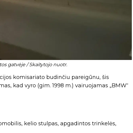
s gatvėje / Skaitytojo nuotr.
icijos komisariato budinčiu pareigūnu, šis
imas, kad vyro (gim. 1998 m.) vairuojamas „BMW“
bilis, kelio stulpas, apgadintos trinkelės,