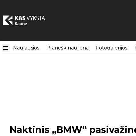
Naujausios
Pranešk naujieną
Fotogalerijos
Naktinis „BMW“ pasivažin