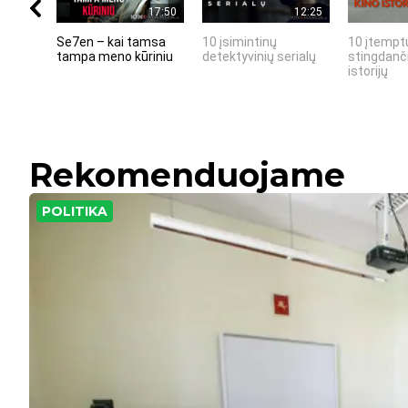
17:50
12:25
Se7en – kai tamsa
10 įsimintinų
10 įtemptų
tampa meno kūriniu
detektyvinių serialų
stingdanči
istorijų
Rekomenduojame
POLITIKA