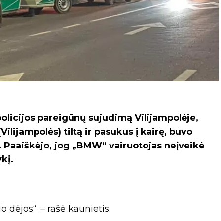
policijos pareigūnų sujudimą Vilijampolėje,
Vilijampolės) tiltą ir pasukus į kairę, buvo
i. Paaiškėjo, jog „BMW“ vairuotojas neįveikė
kį.
o dėjos“, – rašė kaunietis.