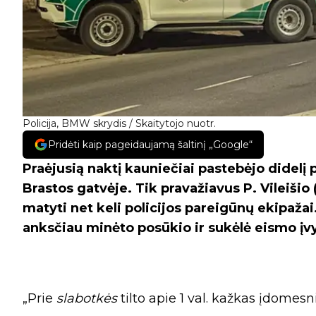
Policija, BMW skrydis / Skaitytojo nuotr.
Pridėti kaip pageidaujamą šaltinį „Google“
Praėjusią naktį kauniečiai pastebėjo didelį 
Brastos gatvėje. Tik pravažiavus P. Vileišio (
matyti net keli policijos pareigūnų ekipaža
anksčiau minėto posūkio ir sukėlė eismo įvy
„Prie
slabotkės
tilto apie 1 val. kažkas įdomesni