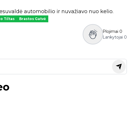
nesuvaldė automobilio ir nuvažiavo nuo kelio.
io Tiltas
Brastos Gatvė
Plojimai
0
Lankytojai
0
eo