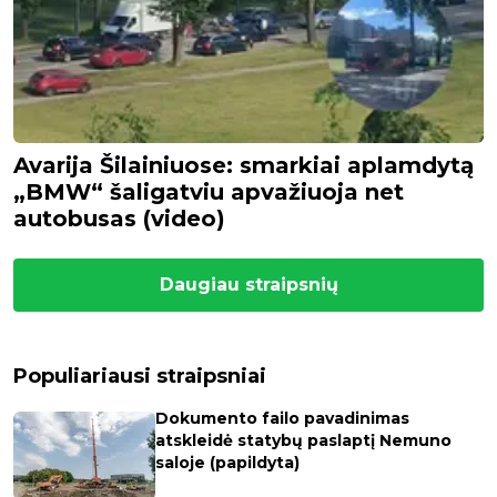
Avarija Šilainiuose: smarkiai aplamdytą
„BMW“ šaligatviu apvažiuoja net
autobusas (video)
Daugiau straipsnių
Populiariausi straipsniai
Dokumento failo pavadinimas
atskleidė statybų paslaptį Nemuno
saloje (papildyta)