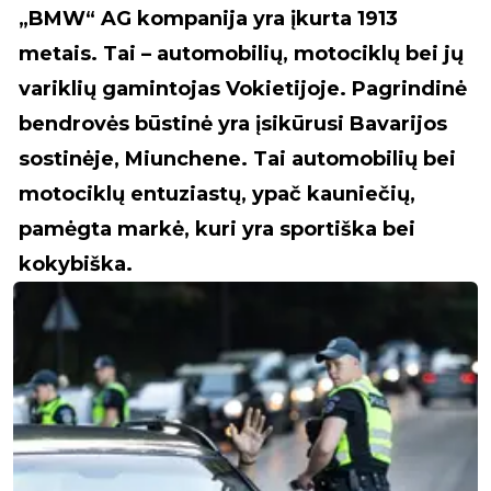
„BMW“ AG kompanija yra įkurta 1913
metais. Tai – automobilių, motociklų bei jų
variklių gamintojas Vokietijoje. Pagrindinė
bendrovės būstinė yra įsikūrusi Bavarijos
sostinėje, Miunchene. Tai automobilių bei
motociklų entuziastų, ypač kauniečių,
pamėgta markė, kuri yra sportiška bei
kokybiška.