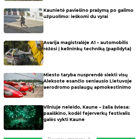
Kaunietė paviešino prašymą po galimo
užpuolimo: ieškomi du vyrai
Avarija magistralėje A1 – automobilis
rėžėsi į kelininkų techniką (papildyta)
Miesto taryba nusprendė siekti visų
Aleksote esančio seniausio Lietuvoje
aerodromo paslaugų apmokestinimo
Vilniuje neleido, Kaune – žalia šviesa:
paaiškino, kodėl fejerverkų festivalis
galės vykti Kaune