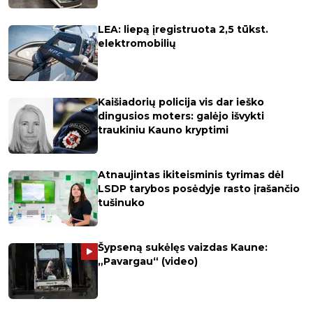
LEA: liepą įregistruota 2,5 tūkst.
elektromobilių
Kaišiadorių policija vis dar ieško
dingusios moters: galėjo išvykti
traukiniu Kauno kryptimi
Atnaujintas ikiteisminis tyrimas dėl
LSDP tarybos posėdyje rasto įrašančio
tušinuko
Šypseną sukėlęs vaizdas Kaune:
„Pavargau“ (video)