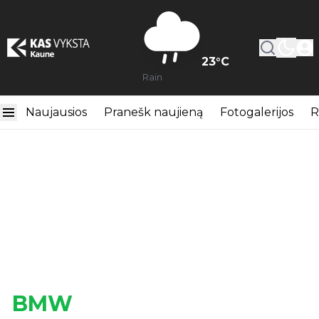
23
°C
Rain
Naujausios
Pranešk naujieną
Fotogalerijos
R
BMW