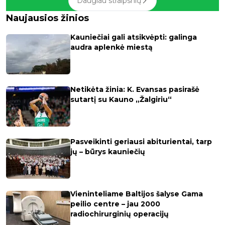
Daugiau straipsnių
Naujausios žinios
Kauniečiai gali atsikvėpti: galinga
audra aplenkė miestą
Netikėta žinia: K. Evansas pasirašė
sutartį su Kauno „Žalgiriu“
Pasveikinti geriausi abiturientai, tarp
jų – būrys kauniečių
Vieninteliame Baltijos šalyse Gama
peilio centre – jau 2000
radiochirurginių operacijų