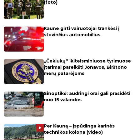
(foto)
Kaune girti vairuotojai trankėsi į
stovinčius automobilius
„Čekiukų“ ikiteisminiuose tyrimuose
įtarimai pareikšti Jonavos, Birštono
merų patarėjoms
Sinoptikė: audringi orai gali prasidėti
nuo 15 valandos
Per Kauną – įspūdinga karinės
technikos kolona (video)