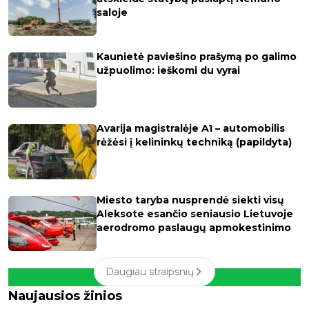
saloje
Kaunietė paviešino prašymą po galimo
užpuolimo: ieškomi du vyrai
Avarija magistralėje A1 – automobilis
rėžėsi į kelininkų techniką (papildyta)
Miesto taryba nusprendė siekti visų
Aleksote esančio seniausio Lietuvoje
aerodromo paslaugų apmokestinimo
Daugiau straipsnių
Naujausios žinios