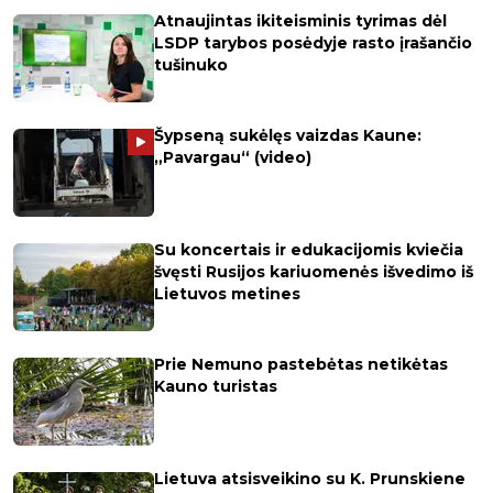
Atnaujintas ikiteisminis tyrimas dėl
LSDP tarybos posėdyje rasto įrašančio
tušinuko
Šypseną sukėlęs vaizdas Kaune:
„Pavargau“ (video)
Su koncertais ir edukacijomis kviečia
švęsti Rusijos kariuomenės išvedimo iš
Lietuvos metines
Prie Nemuno pastebėtas netikėtas
Kauno turistas
Lietuva atsisveikino su K. Prunskiene