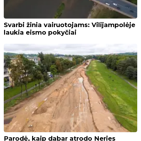
Svarbi žinia vairuotojams: Vilijampolėje
laukia eismo pokyčiai
Parodė, kaip dabar atrodo Neries