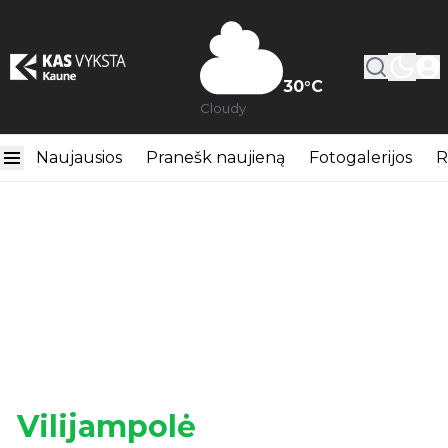
30
°C
Cloudy
Naujausios
Pranešk naujieną
Fotogalerijos
R
Vilijampolė