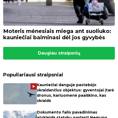
Moteris mėnesiais miega ant suoliuko:
kauniečiai baiminasi dėl jos gyvybės
Daugiau straipsnių
Populiariausi straipsniai
Kauniečiai danguje pastebėjo
skraidančius objektus: gyventojai įtarė
dronus, kariuomenė paaiškino, kas
skraidė
Dokumento failo pavadinimas
atskleidė statybų paslaptį Nemuno