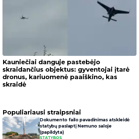
Kauniečiai danguje pastebėjo
skraidančius objektus: gyventojai įtarė
dronus, kariuomenė paaiškino, kas
skraidė
Populiariausi straipsniai
Dokumento failo pavadinimas atskleidė
statybų paslaptį Nemuno saloje
(papildyta)
STATYBOS