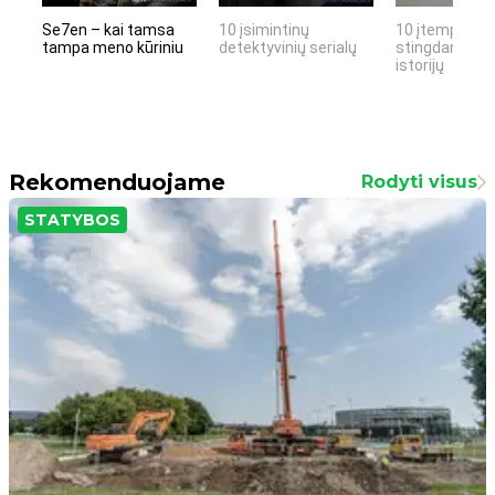
Se7en – kai tamsa
10 įsimintinų
10 įtemptų, k
tampa meno kūriniu
detektyvinių serialų
stingdančių k
istorijų
Rekomenduojame
Rodyti visus
STATYBOS