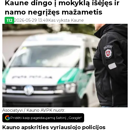
Kaune dingo į mokyklą išėjęs ir
namo negrįžęs mažametis
112
2026-05-29 13:49
Kas vyksta Kaune
Asociatyvi / Kauno AVPK nuotr.
Pridėti kaip pageidaujamą šaltinį „Google“
Kauno apskrities vyriausiojo policijos