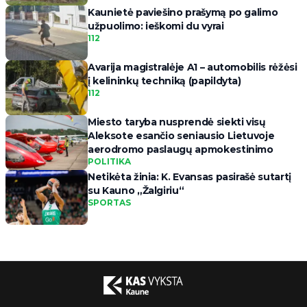
Kaunietė paviešino prašymą po galimo
užpuolimo: ieškomi du vyrai
112
Avarija magistralėje A1 – automobilis rėžėsi
į kelininkų techniką (papildyta)
112
Miesto taryba nusprendė siekti visų
Aleksote esančio seniausio Lietuvoje
aerodromo paslaugų apmokestinimo
POLITIKA
Netikėta žinia: K. Evansas pasirašė sutartį
su Kauno „Žalgiriu“
SPORTAS