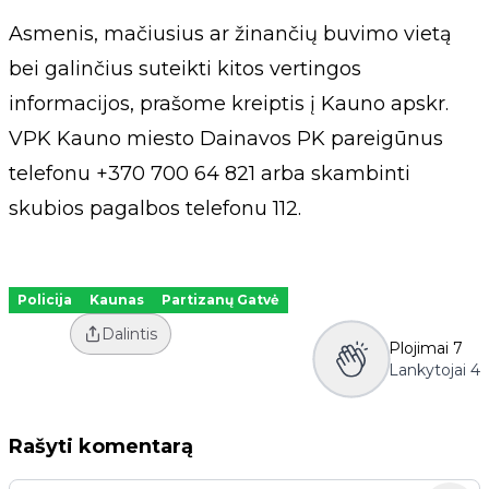
Asmenis, mačiusius ar žinančių buvimo vietą
bei galinčius suteikti kitos vertingos
informacijos, prašome kreiptis į Kauno apskr.
VPK Kauno miesto Dainavos PK pareigūnus
telefonu +370 700 64 821 arba skambinti
skubios pagalbos telefonu 112.
Policija
Kaunas
Partizanų Gatvė
Dalintis
Plojimai
7
Lankytojai
4
Rašyti komentarą