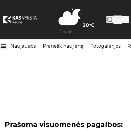
20
°C
Cloudy
Naujausios
Pranešk naujieną
Fotogalerijos
R
Prašoma visuomenės pagalbos: