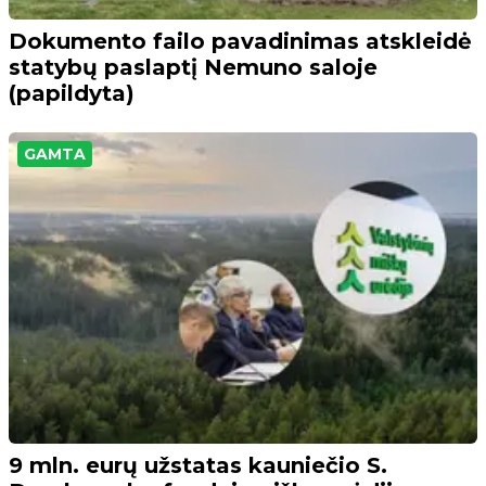
Dokumento failo pavadinimas atskleidė
statybų paslaptį Nemuno saloje
(papildyta)
GAMTA
9 mln. eurų užstatas kauniečio S.