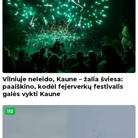
Vilniuje neleido, Kaune – žalia šviesa:
paaiškino, kodėl fejerverkų festivalis
galės vykti Kaune
112