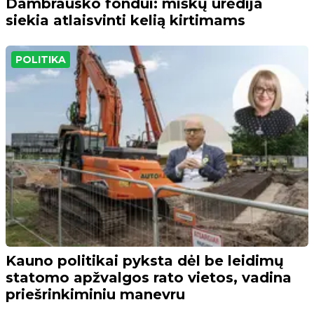
Dambrausko fondui: miškų urėdija
siekia atlaisvinti kelią kirtimams
POLITIKA
Kauno politikai pyksta dėl be leidimų
statomo apžvalgos rato vietos, vadina
priešrinkiminiu manevru