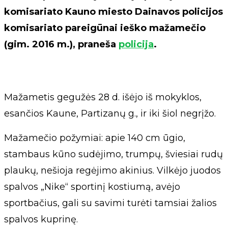
komisariato Kauno miesto Dainavos policijos
komisariato pareigūnai ieško mažamečio
(gim. 2016 m.), praneša
policija
.
Mažametis gegužės 28 d. išėjo iš mokyklos,
esančios Kaune, Partizanų g., ir iki šiol negrįžo.
Mažamečio požymiai: apie 140 cm ūgio,
stambaus kūno sudėjimo, trumpų, šviesiai rudų
plaukų, nešioja regėjimo akinius. Vilkėjo juodos
spalvos „Nike“ sportinį kostiumą, avėjo
sportbačius, gali su savimi turėti tamsiai žalios
spalvos kuprinę.