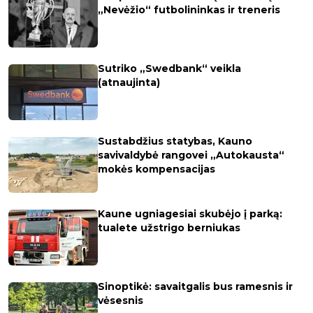
„Nevėžio“ futbolininkas ir treneris
Sutriko „Swedbank“ veikla
(atnaujinta)
Sustabdžius statybas, Kauno
savivaldybė rangovei „Autokausta“
mokės kompensacijas
Kaune ugniagesiai skubėjo į parką:
tualete užstrigo berniukas
Sinoptikė: savaitgalis bus ramesnis ir
vėsesnis