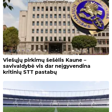
Viešųjų pirkimų šešėlis Kaune –
savivaldybė vis dar neįgyvendina
kritinių STT pastabų