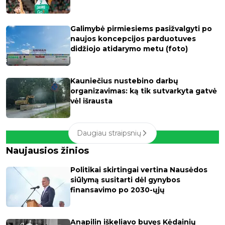
Galimybė pirmiesiems pasižvalgyti po
naujos koncepcijos parduotuves
didžiojo atidarymo metu (foto)
Kauniečius nustebino darbų
organizavimas: ką tik sutvarkyta gatvė
vėl išrausta
Daugiau straipsnių
Naujausios žinios
Politikai skirtingai vertina Nausėdos
siūlymą susitarti dėl gynybos
finansavimo po 2030-ųjų
Anapilin iškeliavo buvęs Kėdainių