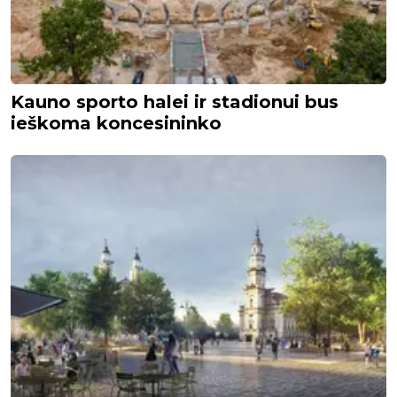
Kauno sporto halei ir stadionui bus
ieškoma koncesininko