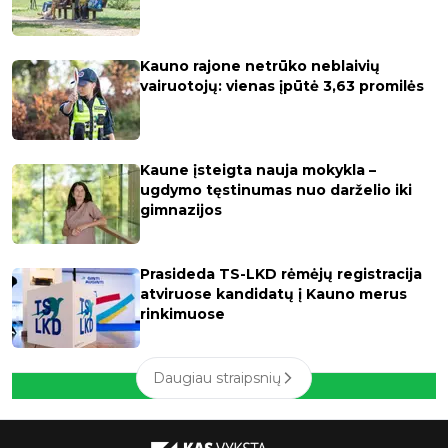
Kauno rajone netrūko neblaivių
vairuotojų: vienas įpūtė 3,63 promilės
Kaune įsteigta nauja mokykla –
ugdymo tęstinumas nuo darželio iki
gimnazijos
Prasideda TS-LKD rėmėjų registracija
atviruose kandidatų į Kauno merus
rinkimuose
Daugiau straipsnių