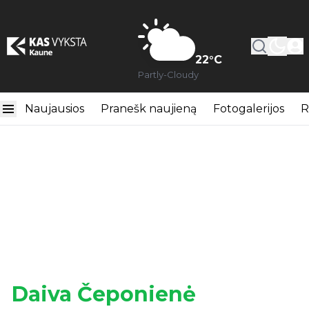
22
°C
Partly-Cloudy
Naujausios
Pranešk naujieną
Fotogalerijos
R
Daiva Čeponienė