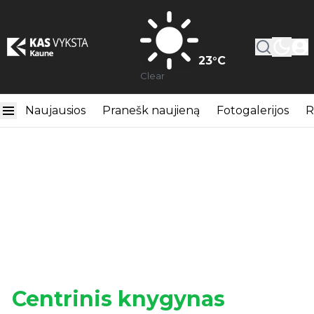
23
°C
Clear
Naujausios
Pranešk naujieną
Fotogalerijos
R
Centrinis knygynas