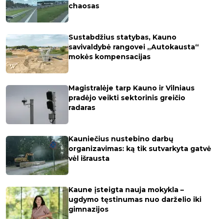
chaosas
Sustabdžius statybas, Kauno
savivaldybė rangovei „Autokausta“
mokės kompensacijas
Magistralėje tarp Kauno ir Vilniaus
pradėjo veikti sektorinis greičio
radaras
Kauniečius nustebino darbų
organizavimas: ką tik sutvarkyta gatvė
vėl išrausta
Kaune įsteigta nauja mokykla –
ugdymo tęstinumas nuo darželio iki
gimnazijos