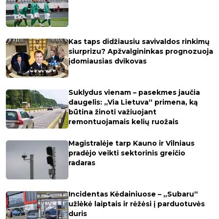
Kas taps didžiausiu savivaldos rinkimų
siurprizu? Apžvalgininkas prognozuoja
įdomiausias dvikovas
Suklydus vienam – pasekmes jaučia
daugelis: „Via Lietuva“ primena, ką
būtina žinoti važiuojant
remontuojamais kelių ruožais
Magistralėje tarp Kauno ir Vilniaus
pradėjo veikti sektorinis greičio
radaras
Incidentas Kėdainiuose – „Subaru“
užlėkė laiptais ir rėžėsi į parduotuvės
duris