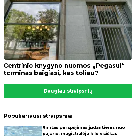
Centrinio knygyno nuomos „Pegasui“
terminas baigiasi, kas toliau?
Daugiau straipsnių
Populiariausi straipsniai
Rimtas perspėjimas judantiems nuo
pajūrio: magistralėje kilo visiškas