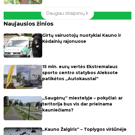
Daugiau straipsnių
Naujausios žinios
Girtų vairuotojų nuotykiai Kauno ir
Kėdainių rajonuose
15 mln. eurų vertės Ekstremalaus
sporto centro statybos Aleksote
patikėtos „Autokaustai“
„Saugėnų“ miestelyje – pokyčiai: ar
teritorija bus vis dar prieinama
kauniečiams?
„Kauno Žalgiris“ – Toplygos viršūnėje