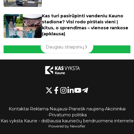
Kas turi pasirūpinti vandeniu Kauno
stadione? Visi rodo pirštais vieni į
kitus, o sprendimas – vienose rankose
(apklausa)
Daugiau straipsnių
Kontaktai
•
Reklama
•
Naujausi
•
Pranešk naujieną
•
Akcininkai
•
Privatumo politika
Kas vyksta Kaune - didžiausia kauniečių bendruomenė internete
Powered by Newsifier