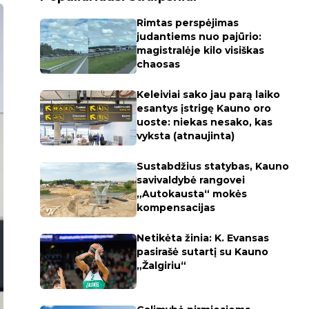
Rimtas perspėjimas
judantiems nuo pajūrio:
magistralėje kilo visiškas
chaosas
Keleiviai sako jau parą laiko
esantys įstrigę Kauno oro
uoste: niekas nesako, kas
vyksta (atnaujinta)
Sustabdžius statybas, Kauno
savivaldybė rangovei
„Autokausta“ mokės
kompensacijas
Netikėta žinia: K. Evansas
pasirašė sutartį su Kauno
„Žalgiriu“