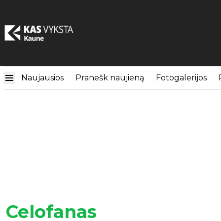
Naujausios
Pranešk naujieną
Fotogalerijos
Celofanas