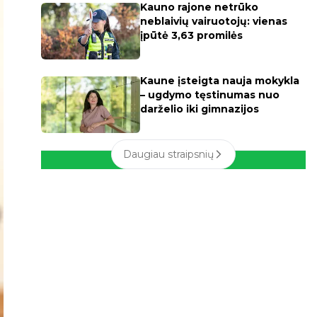
Kauno rajone netrūko
neblaivių vairuotojų: vienas
įpūtė 3,63 promilės
Kaune įsteigta nauja mokykla
– ugdymo tęstinumas nuo
darželio iki gimnazijos
Daugiau straipsnių