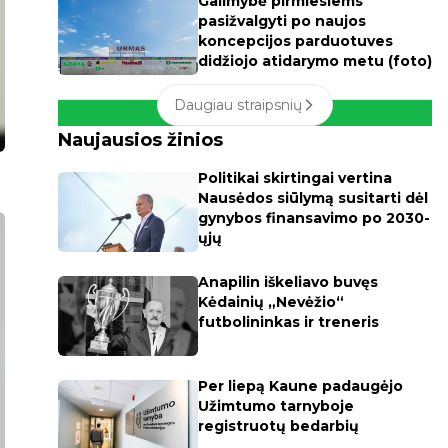
Galimybė pirmiesiems
pasižvalgyti po naujos
koncepcijos parduotuves
didžiojo atidarymo metu (foto)
Daugiau straipsnių
Naujausios žinios
Politikai skirtingai vertina
Nausėdos siūlymą susitarti dėl
gynybos finansavimo po 2030-
ųjų
Anapilin iškeliavo buvęs
Kėdainių „Nevėžio“
futbolininkas ir treneris
Per liepą Kaune padaugėjo
Užimtumo tarnyboje
registruotų bedarbių