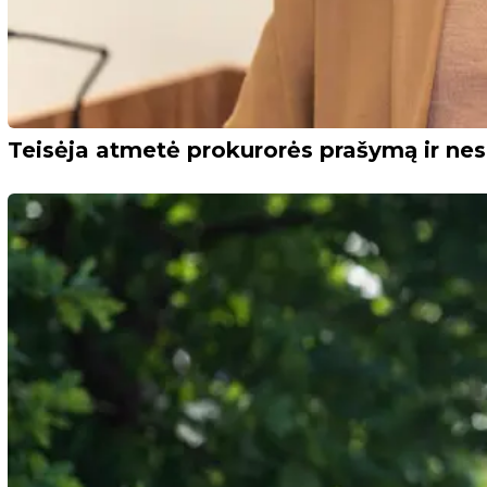
Teisėja atmetė prokurorės prašymą ir ne