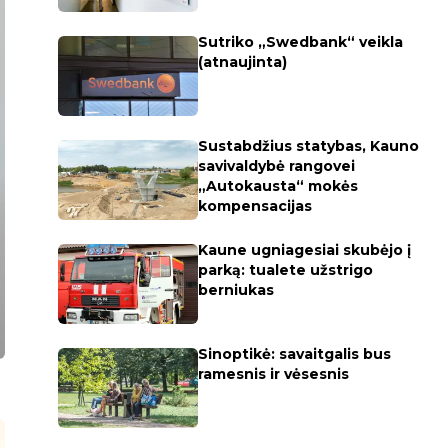
Sutriko „Swedbank“ veikla
(atnaujinta)
Sustabdžius statybas, Kauno
savivaldybė rangovei
„Autokausta“ mokės
kompensacijas
Kaune ugniagesiai skubėjo į
parką: tualete užstrigo
berniukas
Sinoptikė: savaitgalis bus
ramesnis ir vėsesnis