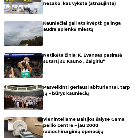
nesako, kas vyksta (atnaujinta)
Kauniečiai gali atsikvėpti: galinga
audra aplenkė miestą
Netikėta žinia: K. Evansas pasirašė
sutartį su Kauno „Žalgiriu“
Pasveikinti geriausi abiturientai, tarp
jų – būrys kauniečių
Vieninteliame Baltijos šalyse Gama
peilio centre – jau 2000
radiochirurginių operacijų