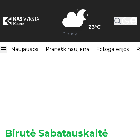
23
°C
Cloudy
Naujausios
Pranešk naujieną
Fotogalerijos
R
Birutė Sabatauskaitė