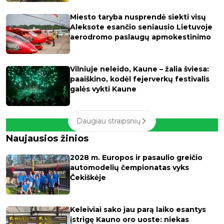
Miesto taryba nusprendė siekti visų
Aleksote esančio seniausio Lietuvoje
aerodromo paslaugų apmokestinimo
Vilniuje neleido, Kaune – žalia šviesa:
paaiškino, kodėl fejerverkų festivalis
galės vykti Kaune
Daugiau straipsnių
Naujausios žinios
2028 m. Europos ir pasaulio greičio
automodelių čempionatas vyks
Čekiškėje
Keleiviai sako jau parą laiko esantys
įstrigę Kauno oro uoste: niekas