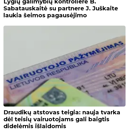
Lygių galimybių kontrolierė B.
Sabatauskaitė su partnere J. Juškaite
laukia šeimos pagausėjimo
Draudikų atstovas teigia: nauja tvarka
dėl teisių vairuotojams gali baigtis
didelėmis išlaidomis