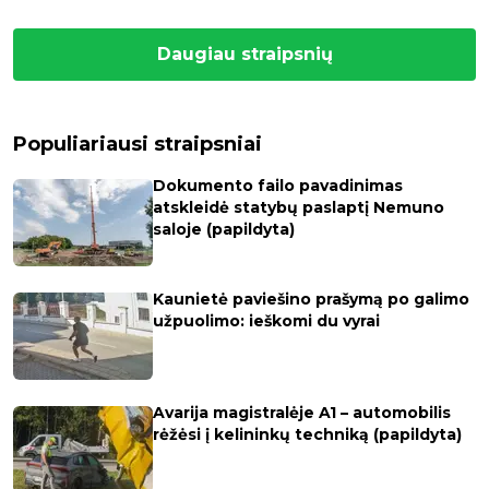
Daugiau straipsnių
Populiariausi straipsniai
Dokumento failo pavadinimas
atskleidė statybų paslaptį Nemuno
saloje (papildyta)
Kaunietė paviešino prašymą po galimo
užpuolimo: ieškomi du vyrai
Avarija magistralėje A1 – automobilis
rėžėsi į kelininkų techniką (papildyta)