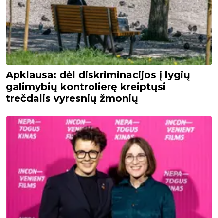
Apklausa: dėl diskriminacijos į lygių
galimybių kontrolierę kreiptųsi
trečdalis vyresnių žmonių