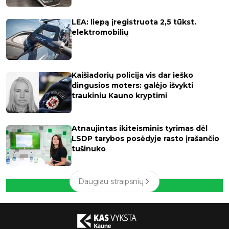
LEA: liepą įregistruota 2,5 tūkst.
elektromobilių
Kaišiadorių policija vis dar ieško
dingusios moters: galėjo išvykti
traukiniu Kauno kryptimi
Atnaujintas ikiteisminis tyrimas dėl
LSDP tarybos posėdyje rasto įrašančio
tušinuko
Daugiau straipsnių