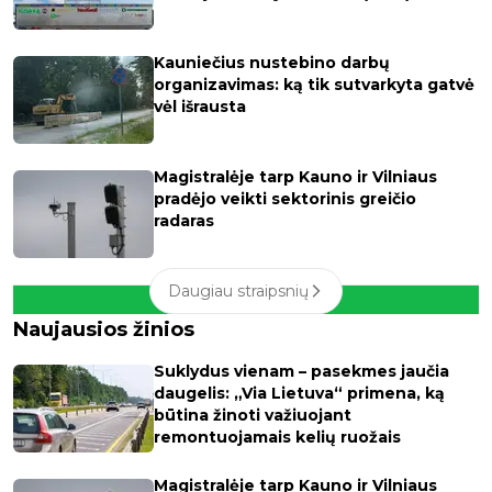
Kauniečius nustebino darbų
organizavimas: ką tik sutvarkyta gatvė
vėl išrausta
Magistralėje tarp Kauno ir Vilniaus
pradėjo veikti sektorinis greičio
radaras
Daugiau straipsnių
Naujausios žinios
Suklydus vienam – pasekmes jaučia
daugelis: „Via Lietuva“ primena, ką
būtina žinoti važiuojant
remontuojamais kelių ruožais
Magistralėje tarp Kauno ir Vilniaus