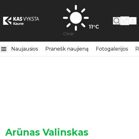
11
°C
Clear
Naujausios
Pranešk naujieną
Fotogalerijos
R
Arūnas Valinskas