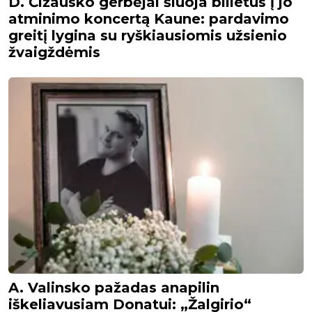
D. Čižausko gerbėjai šluoja bilietus į jo
atminimo koncertą Kaune: pardavimo
greitį lygina su ryškiausiomis užsienio
žvaigždėmis
A. Valinsko pažadas anapilin
iškeliavusiam Donatui: „Žalgirio“