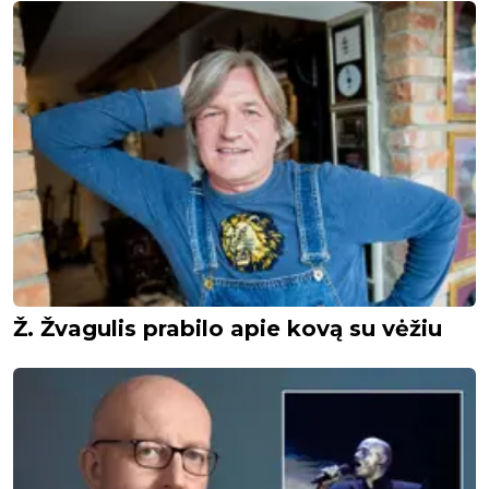
Ž. Žvagulis prabilo apie kovą su vėžiu