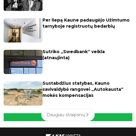
Per liepą Kaune padaugėjo Užimtumo
tarnyboje registruotų bedarbių
Sutriko „Swedbank“ veikla
(atnaujinta)
Sustabdžius statybas, Kauno
savivaldybė rangovei „Autokausta“
mokės kompensacijas
Daugiau straipsnių