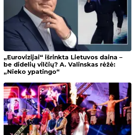
„Eurovizijai“ išrinkta Lietuvos daina –
be didelių vilčių? A. Valinskas rėžė:
„Nieko ypatingo“