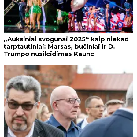
„Auksiniai svogūnai 2025“ kaip niekad
tarptautiniai: Marsas, bučiniai ir D.
Trumpo nusileidimas Kaune