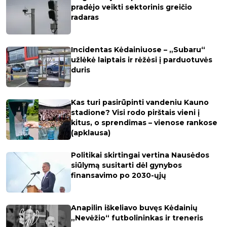
pradėjo veikti sektorinis greičio
radaras
Incidentas Kėdainiuose – „Subaru“
užlėkė laiptais ir rėžėsi į parduotuvės
duris
Kas turi pasirūpinti vandeniu Kauno
stadione? Visi rodo pirštais vieni į
kitus, o sprendimas – vienose rankose
(apklausa)
Politikai skirtingai vertina Nausėdos
siūlymą susitarti dėl gynybos
finansavimo po 2030-ųjų
Anapilin iškeliavo buvęs Kėdainių
„Nevėžio“ futbolininkas ir treneris