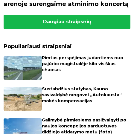
arenoje surengsime atminimo koncertą
Daugiau straipsnių
Populiariausi straipsniai
Rimtas perspėjimas judantiems nuo
pajūrio: magistralėje kilo visiškas
chaosas
Sustabdžius statybas, Kauno
savivaldybė rangovei „Autokausta“
mokės kompensacijas
Galimybė pirmiesiems pasižvalgyti po
naujos koncepcijos parduotuves
didžiojo atidarymo metu (foto)