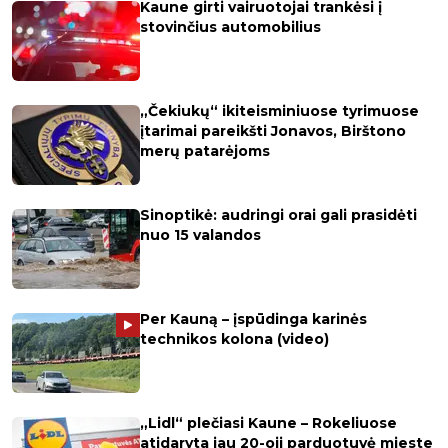
Kaune girti vairuotojai trankėsi į
stovinčius automobilius
„Čekiukų“ ikiteisminiuose tyrimuose
įtarimai pareikšti Jonavos, Birštono
merų patarėjoms
Sinoptikė: audringi orai gali prasidėti
nuo 15 valandos
Per Kauną – įspūdinga karinės
technikos kolona (video)
„Lidl“ plečiasi Kaune – Rokeliuose
atidaryta jau 20-oji parduotuvė mieste