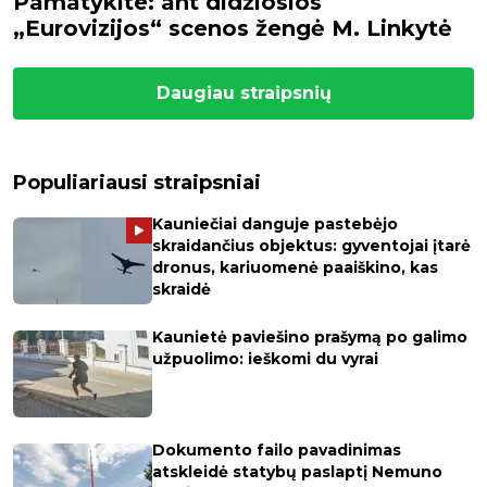
Pamatykite: ant didžiosios
„Eurovizijos“ scenos žengė M. Linkytė
Daugiau straipsnių
Populiariausi straipsniai
Kauniečiai danguje pastebėjo
skraidančius objektus: gyventojai įtarė
dronus, kariuomenė paaiškino, kas
skraidė
Kaunietė paviešino prašymą po galimo
užpuolimo: ieškomi du vyrai
Dokumento failo pavadinimas
atskleidė statybų paslaptį Nemuno