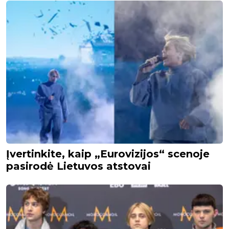
Įvertinkite, kaip „Eurovizijos“ scenoje
pasirodė Lietuvos atstovai