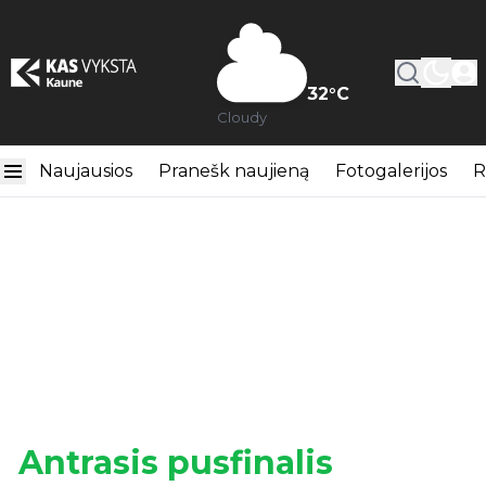
32
°C
Cloudy
Naujausios
Pranešk naujieną
Fotogalerijos
R
Antrasis pusfinalis