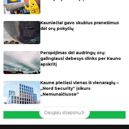
Kauniečiai gavo skubius pranešimus
dėl orų pokyčių
Perspėjimas dėl audringų orų:
galingiausi debesys slinks per Kauno
apskritį
Kaune plečiasi vienas iš vienaragių –
„Nord Security“ įsikurs
„Nemunaičiuose“
Daugiau straipsnių