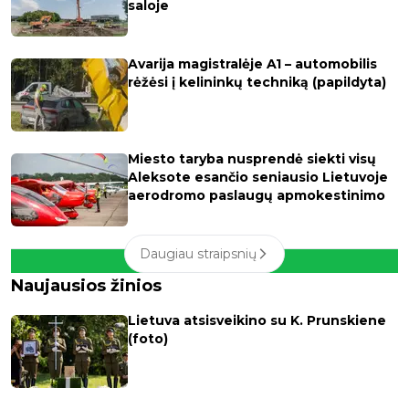
saloje
Avarija magistralėje A1 – automobilis
rėžėsi į kelininkų techniką (papildyta)
Miesto taryba nusprendė siekti visų
Aleksote esančio seniausio Lietuvoje
aerodromo paslaugų apmokestinimo
Daugiau straipsnių
Naujausios žinios
Lietuva atsisveikino su K. Prunskiene
(foto)