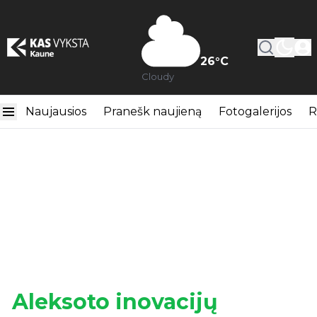
26
°C
Cloudy
Naujausios
Pranešk naujieną
Fotogalerijos
R
Aleksoto inovacijų