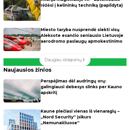
rėžėsi į kelininkų techniką (papildyta)
Miesto taryba nusprendė siekti visų
Aleksote esančio seniausio Lietuvoje
aerodromo paslaugų apmokestinimo
Daugiau straipsnių
Naujausios žinios
Perspėjimas dėl audringų orų:
galingiausi debesys slinks per Kauno
apskritį
Kaune plečiasi vienas iš vienaragių –
„Nord Security“ įsikurs
„Nemunaičiuose“