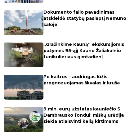
Dokumento failo pavadinimas
atskleidė statybų paslaptį Nemuno
saloje
„Gražinkime Kauną“ ekskursijomis
pažymės 95-ąjį Kauno Žaliakalnio
funikulieriaus gimtadienį
Po kaitros – audringas lūžis:
prognozuojamas škvalas ir kruša
9 mln. eurų užstatas kauniečio S.
Dambrausko fondui: miškų urėdija
siekia atlaisvinti kelią kirtimams