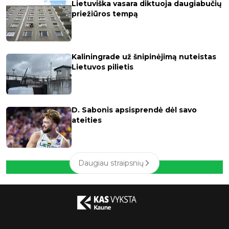
Lietuviška vasara diktuoja daugiabučių
priežiūros tempą
Kaliningrade už šnipinėjimą nuteistas
Lietuvos pilietis
D. Sabonis apsisprendė dėl savo
ateities
Daugiau straipsnių