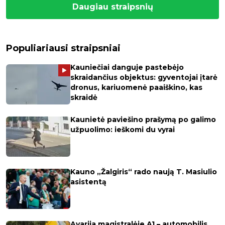
Daugiau straipsnių
Populiariausi straipsniai
Kauniečiai danguje pastebėjo
skraidančius objektus: gyventojai įtarė
dronus, kariuomenė paaiškino, kas
skraidė
Kaunietė paviešino prašymą po galimo
užpuolimo: ieškomi du vyrai
Kauno „Žalgiris“ rado naują T. Masiulio
asistentą
Avarija magistralėje A1 – automobilis