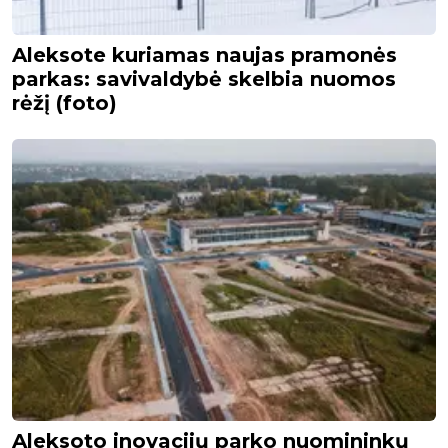
Aleksote kuriamas naujas pramonės
parkas: savivaldybė skelbia nuomos
rėžį (foto)
Aleksoto inovacijų parko nuomininkų