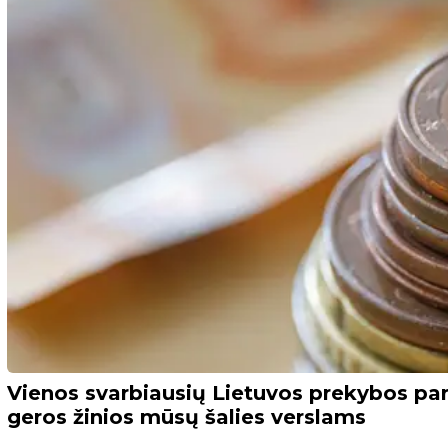
Vienos svarbiausių Lietuvos prekybos par
geros žinios mūsų šalies verslams