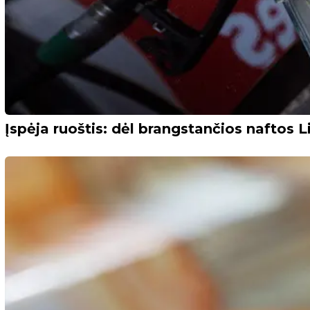
Įspėja ruoštis: dėl brangstančios naftos Li