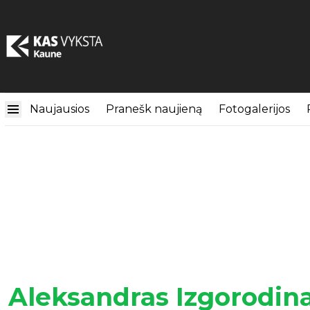
Naujausios
Pranešk naujieną
Fotogalerijos
Aleksandras Izgorodin