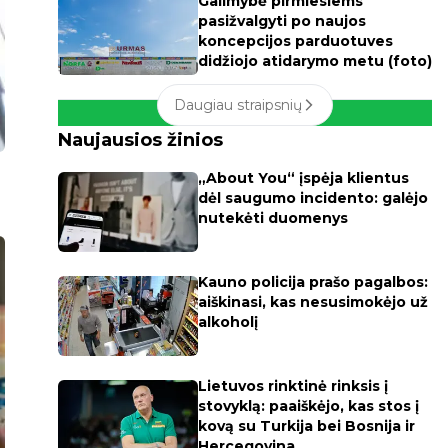
Galimybė pirmiesiems
pasižvalgyti po naujos
koncepcijos parduotuves
didžiojo atidarymo metu (foto)
Daugiau straipsnių
Naujausios žinios
„About You“ įspėja klientus
dėl saugumo incidento: galėjo
nutekėti duomenys
Kauno policija prašo pagalbos:
aiškinasi, kas nesusimokėjo už
alkoholį
Lietuvos rinktinė rinksis į
stovyklą: paaiškėjo, kas stos į
kovą su Turkija bei Bosnija ir
Hercegovina