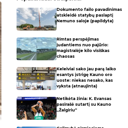
Dokumento failo pavadinimas
atskleidė statybų paslaptį
Nemuno saloje (papildyta)
Rimtas perspėjimas
judantiems nuo pajūrio:
magistralėje kilo visiškas
chaosas
Keleiviai sako jau parą laiko
esantys įstrigę Kauno oro
uoste: niekas nesako, kas
vyksta (atnaujinta)
Netikėta žinia: K. Evansas
pasirašė sutartį su Kauno
„Žalgiriu“