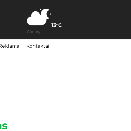
13
°C
Cloudy
Reklama
Kontaktai
as