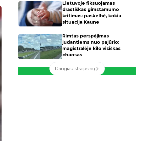
Lietuvoje fiksuojamas
drastiškas gimstamumo
kritimas: paskelbė, kokia
situacija Kaune
Rimtas perspėjimas
judantiems nuo pajūrio:
magistralėje kilo visiškas
chaosas
Daugiau straipsnių