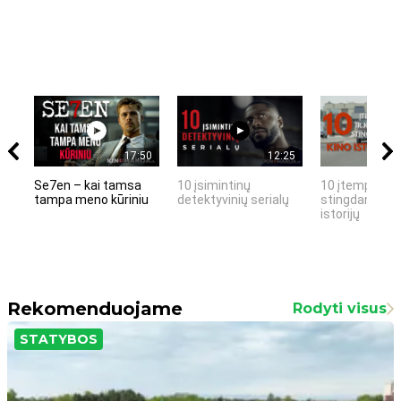
17:50
12:25
Se7en – kai tamsa
10 įsimintinų
10 įtemptų, k
tampa meno kūriniu
detektyvinių serialų
stingdančių k
istorijų
Rekomenduojame
Rodyti visus
STATYBOS