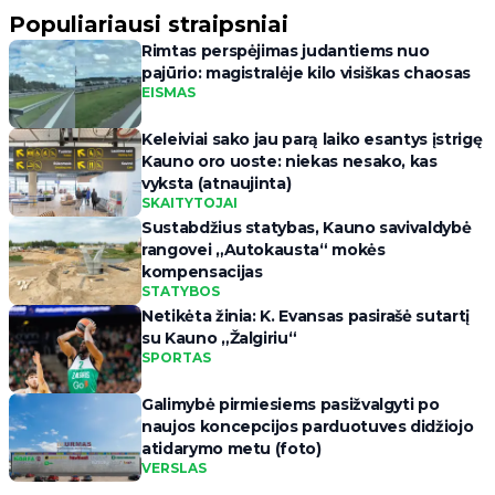
Populiariausi straipsniai
Rimtas perspėjimas judantiems nuo
pajūrio: magistralėje kilo visiškas chaosas
EISMAS
Keleiviai sako jau parą laiko esantys įstrigę
Kauno oro uoste: niekas nesako, kas
vyksta (atnaujinta)
SKAITYTOJAI
Sustabdžius statybas, Kauno savivaldybė
rangovei „Autokausta“ mokės
kompensacijas
STATYBOS
Netikėta žinia: K. Evansas pasirašė sutartį
su Kauno „Žalgiriu“
SPORTAS
Galimybė pirmiesiems pasižvalgyti po
naujos koncepcijos parduotuves didžiojo
atidarymo metu (foto)
VERSLAS