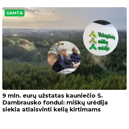
GAMTA
9 mln. eurų užstatas kauniečio S.
Dambrausko fondui: miškų urėdija
siekia atlaisvinti kelią kirtimams