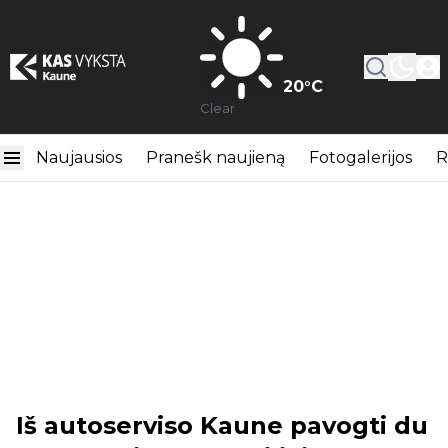
20
°C
Clear
Naujausios
Pranešk naujieną
Fotogalerijos
R
Iš autoserviso Kaune pavogti du