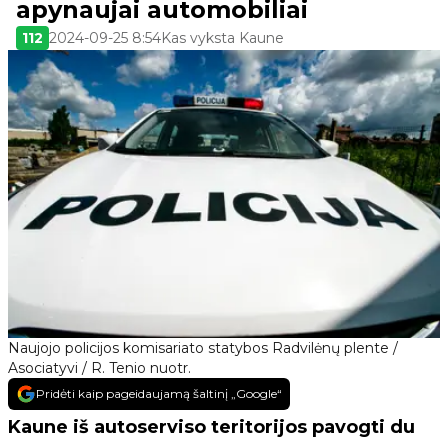
apynaujai automobiliai
112
2024-09-25 8:54
Kas vyksta Kaune
Naujojo policijos komisariato statybos Radvilėnų plente /
Asociatyvi / R. Tenio nuotr.
Pridėti kaip pageidaujamą šaltinį „Google“
Kaune iš autoserviso teritorijos pavogti du