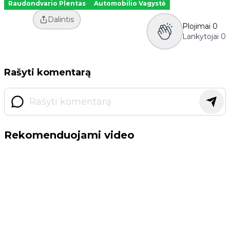
Raudondvario Plentas
Automobilio Vagystė
Dalintis
Plojimai
0
Lankytojai
0
Rašyti komentarą
Rekomenduojami video