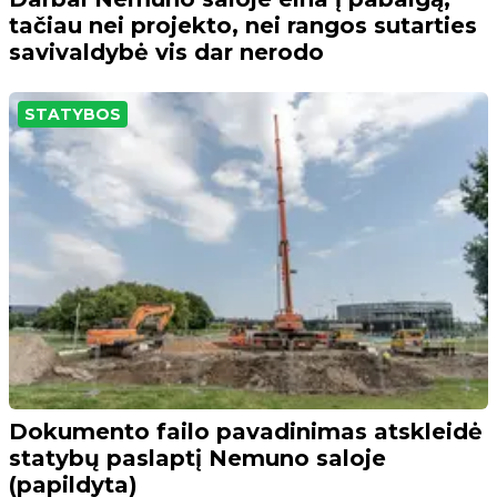
tačiau nei projekto, nei rangos sutarties
savivaldybė vis dar nerodo
STATYBOS
Dokumento failo pavadinimas atskleidė
statybų paslaptį Nemuno saloje
(papildyta)