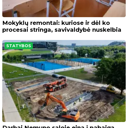
Mokyklų remontai: kuriose ir dėl ko
procesai stringa, savivaldybė nuskelbia
STATYBOS
Darbai Nemuno saloje eina į pabaigą,