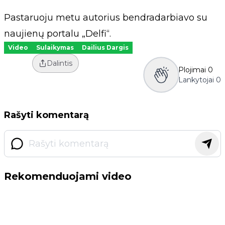
Pastaruoju metu autorius bendradarbiavo su
naujienų portalu „Delfi“.
Video
Sulaikymas
Dailius Dargis
Dalintis
Plojimai
0
Lankytojai
0
Rašyti komentarą
Rekomenduojami video