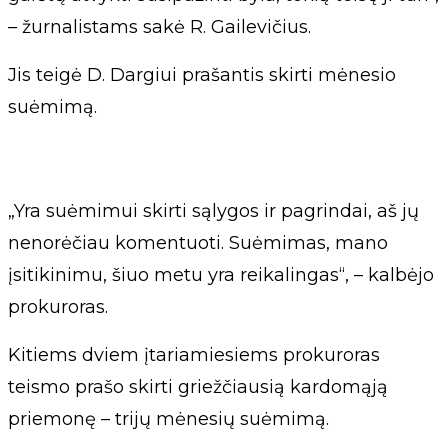
– žurnalistams sakė R. Gailevičius.
Jis teigė D. Dargiui prašantis skirti mėnesio
suėmimą.
„Yra suėmimui skirti sąlygos ir pagrindai, aš jų
nenorėčiau komentuoti. Suėmimas, mano
įsitikinimu, šiuo metu yra reikalingas“, – kalbėjo
prokuroras.
Kitiems dviem įtariamiesiems prokuroras
teismo prašo skirti griežčiausią kardomąją
priemonę – trijų mėnesių suėmimą.