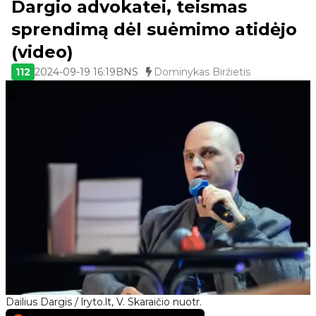
Dargio advokatei, teismas
sprendimą dėl suėmimo atidėjo
(video)
112
2024-09-19 16:19
BNS
Dominykas Biržietis
Dailius Dargis / lryto.lt, V. Skaraičio nuotr.