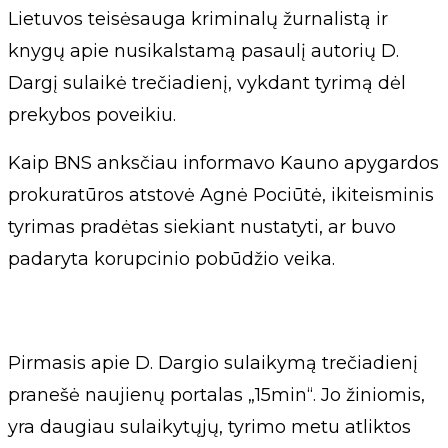
Lietuvos teisėsauga kriminalų žurnalistą ir
knygų apie nusikalstamą pasaulį autorių D.
Dargį sulaikė trečiadienį, vykdant tyrimą dėl
prekybos poveikiu.
Kaip BNS anksčiau informavo Kauno apygardos
prokuratūros atstovė Agnė Pociūtė, ikiteisminis
tyrimas pradėtas siekiant nustatyti, ar buvo
padaryta korupcinio pobūdžio veika.
Pirmasis apie D. Dargio sulaikymą trečiadienį
pranešė naujienų portalas „15min“. Jo žiniomis,
yra daugiau sulaikytųjų, tyrimo metu atliktos