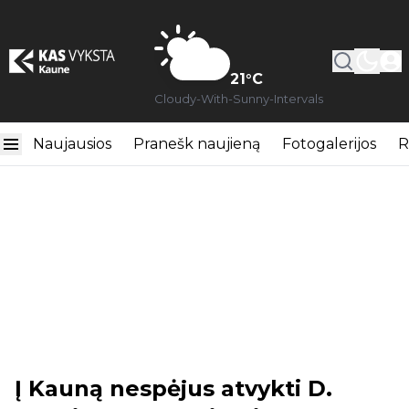
21
°C
Cloudy-With-Sunny-Intervals
Naujausios
Pranešk naujieną
Fotogalerijos
R
Į Kauną nespėjus atvykti D.