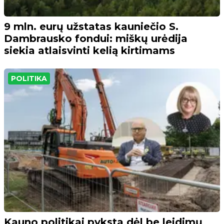
9 mln. eurų užstatas kauniečio S.
Dambrausko fondui: miškų urėdija
siekia atlaisvinti kelią kirtimams
POLITIKA
Kauno politikai pyksta dėl be leidimų