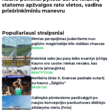
statomo apžvalgos rato vietos, vadina
priešrinkiminiu manevru
Populiariausi straipsniai
Rimtas perspėjimas judantiems nuo
pajūrio: magistralėje kilo visiškas chaosas
EISMAS
Keleiviai sako jau parą laiko esantys įstrigę
Kauno oro uoste: niekas nesako, kas
vyksta (atnaujinta)
SKAITYTOJAI
Netikėta žinia: K. Evansas pasirašė sutartį
su Kauno „Žalgiriu“
SPORTAS
Galimybė pirmiesiems pasižvalgyti po
naujos koncepcijos parduotuves didžiojo
atidarymo metu (foto)