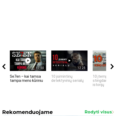
17:50
12:25
Se7en – kai tamsa
10 įsimintinų
10 įtemptų, k
tampa meno kūriniu
detektyvinių serialų
stingdančių k
istorijų
Rekomenduojame
Rodyti visus