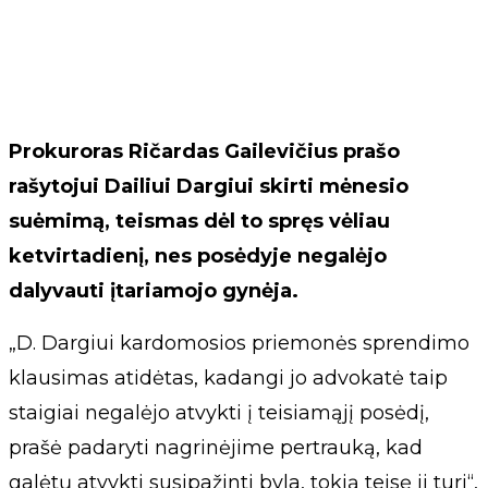
Prokuroras Ričardas Gailevičius prašo
rašytojui Dailiui Dargiui skirti mėnesio
suėmimą, teismas dėl to spręs vėliau
ketvirtadienį, nes posėdyje negalėjo
dalyvauti įtariamojo gynėja.
„D. Dargiui kardomosios priemonės sprendimo
klausimas atidėtas, kadangi jo advokatė taip
staigiai negalėjo atvykti į teisiamąjį posėdį,
prašė padaryti nagrinėjime pertrauką, kad
galėtų atvykti susipažinti byla, tokią teisę ji turi“,