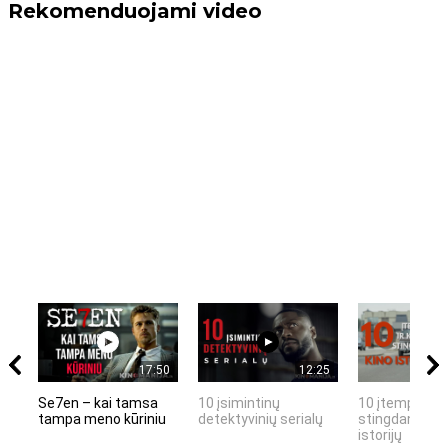
Rekomenduojami video
17:50
12:25
Se7en – kai tamsa
10 įsimintinų
10 įtemptų, k
tampa meno kūriniu
detektyvinių serialų
stingdančių k
istorijų