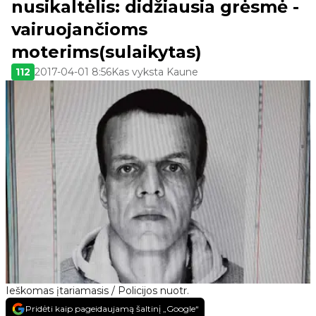
nusikaltėlis: didžiausia grėsmė -
vairuojančioms
moterims(sulaikytas)
112
2017-04-01 8:56
Kas vyksta Kaune
Ieškomas įtariamasis / Policijos nuotr.
Pridėti kaip pageidaujamą šaltinį „Google“