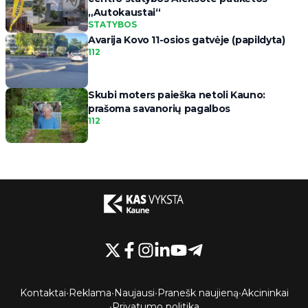
„Autokaustai“
STATYBOS
Avarija Kovo 11-osios gatvėje (papildyta)
112
Skubi moters paieška netoli Kauno:
prašoma savanorių pagalbos
112
Kontaktai
•
Reklama
•
Naujausi
•
Pranešk naujieną
•
Akcininkai
•
Privatumo politika