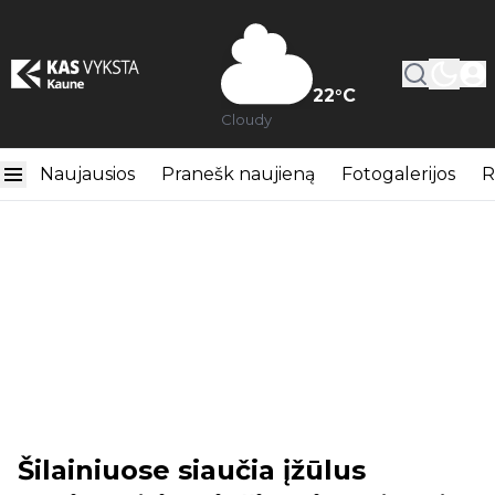
22
°C
Cloudy
Naujausios
Pranešk naujieną
Fotogalerijos
R
Šilainiuose siaučia įžūlus