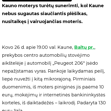
Kauno moterys turėtų sunerimti, kol Kaune
nebus sugautas siaučiantis plėšikas,
nusitaikęs į vairuojančias moteris.
Kovo 26 d. apie 19.00 val. Kaune,
Baltų pr.
,
prekybos centro automobilių stovėjimo
aikštelėje į automobilį „Peugeot 206" įsėdo
nepažįstamas vyras. Rankoje laikydamas peilį,
liepė nuvežti į kitą mikrorajoną. Pirminiais
duomenimis, iš moters piniginės jis paėmė 10
eurų, mokėjimų ir internetinės bankininkystės
korteles, iš daiktadėžės – laikrodį. Padaryta 130
eurų žala.