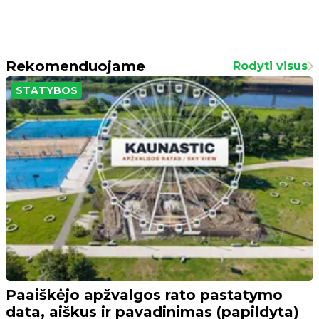
Rekomenduojame
Rodyti visus
STATYBOS
Paaiškėjo apžvalgos rato pastatymo
data, aiškus ir pavadinimas (papildyta)