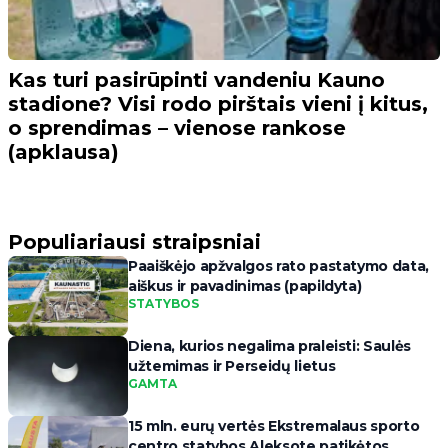
Kas turi pasirūpinti vandeniu Kauno
stadione? Visi rodo pirštais vieni į kitus,
o sprendimas – vienose rankose
(apklausa)
Populiariausi straipsniai
Paaiškėjo apžvalgos rato pastatymo data,
aiškus ir pavadinimas (papildyta)
STATYBOS
Diena, kurios negalima praleisti: Saulės
užtemimas ir Perseidų lietus
GAMTA
15 mln. eurų vertės Ekstremalaus sporto
centro statybos Aleksote patikėtos