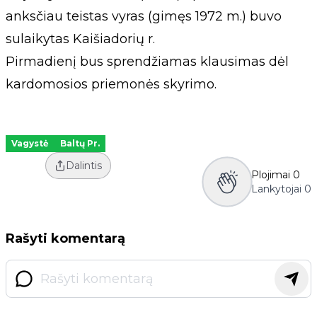
anksčiau teistas vyras (gimęs 1972 m.) buvo
sulaikytas Kaišiadorių r.
Pirmadienį bus sprendžiamas klausimas dėl
kardomosios priemonės skyrimo.
Vagystė
Baltų Pr.
Dalintis
Plojimai
0
Lankytojai
0
Rašyti komentarą