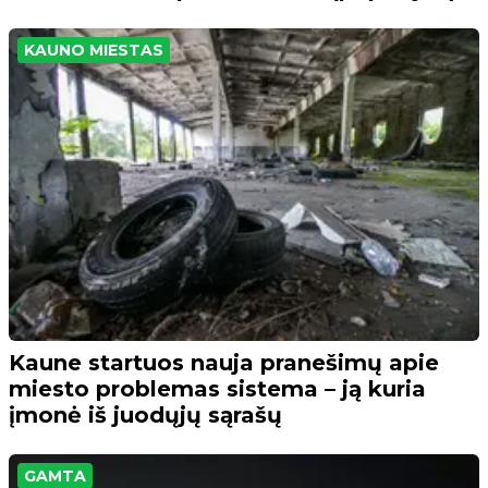
KAUNO MIESTAS
Kaune startuos nauja pranešimų apie
miesto problemas sistema – ją kuria
įmonė iš juodųjų sąrašų
GAMTA