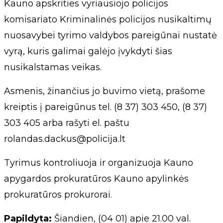
Kauno apskrities vyriausiojo policijos
komisariato Kriminalinės policijos nusikaltimų
nuosavybei tyrimo valdybos pareigūnai nustatė
vyrą, kuris galimai galėjo įvykdyti šias
nusikalstamas veikas.
Asmenis, žinančius jo buvimo vietą, prašome
kreiptis į pareigūnus tel. (8 37) 303 450, (8 37)
303 405 arba rašyti el. paštu
rolandas.dackus@policija.lt
Tyrimus kontroliuoja ir organizuoja Kauno
apygardos prokuratūros Kauno apylinkės
prokuratūros prokurorai.
Papildyta:
Šiandien, (04 01) apie 21.00 val.