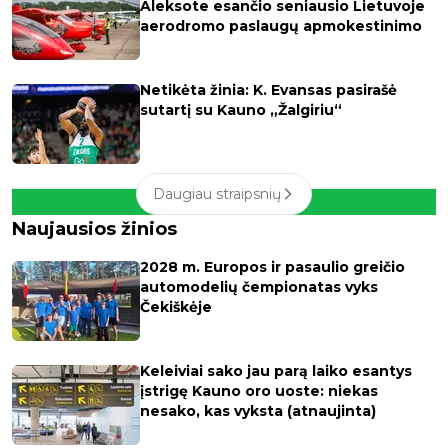
Aleksote esančio seniausio Lietuvoje
aerodromo paslaugų apmokestinimo
Netikėta žinia: K. Evansas pasirašė
sutartį su Kauno „Žalgiriu“
Daugiau straipsnių
Naujausios žinios
2028 m. Europos ir pasaulio greičio
automodelių čempionatas vyks
Čekiškėje
Keleiviai sako jau parą laiko esantys
įstrigę Kauno oro uoste: niekas
nesako, kas vyksta (atnaujinta)