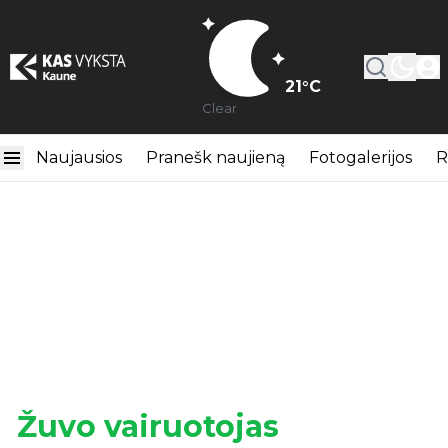
21
°C
Clear
Naujausios
Pranešk naujieną
Fotogalerijos
R
Žuvo vairuotojas