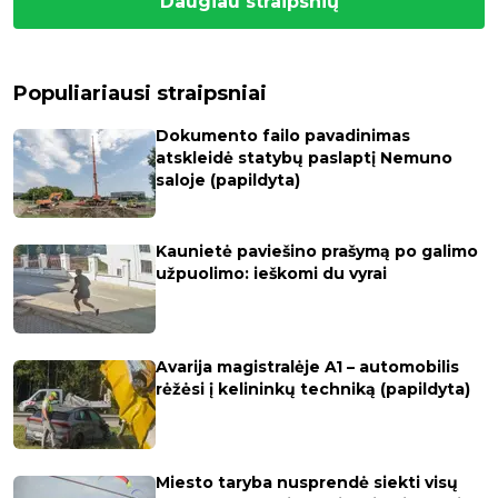
Daugiau straipsnių
Populiariausi straipsniai
Dokumento failo pavadinimas
atskleidė statybų paslaptį Nemuno
saloje (papildyta)
Kaunietė paviešino prašymą po galimo
užpuolimo: ieškomi du vyrai
Avarija magistralėje A1 – automobilis
rėžėsi į kelininkų techniką (papildyta)
Miesto taryba nusprendė siekti visų