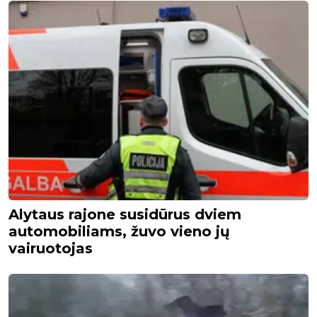
Alytaus rajone susidūrus dviem
automobiliams, žuvo vieno jų
vairuotojas