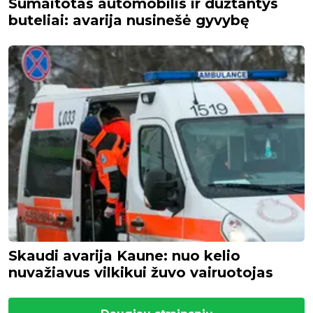
Sumaitotas automobilis ir dūžtantys
buteliai: avarija nusinešė gyvybę
Skaudi avarija Kaune: nuo kelio
nuvažiavus vilkikui žuvo vairuotojas