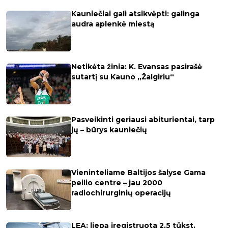
Kauniečiai gali atsikvėpti: galinga
audra aplenkė miestą
Netikėta žinia: K. Evansas pasirašė
sutartį su Kauno „Žalgiriu“
Pasveikinti geriausi abiturientai, tarp
jų – būrys kauniečių
Vieninteliame Baltijos šalyse Gama
peilio centre – jau 2000
radiochirurginių operacijų
LEA: liepą įregistruota 2,5 tūkst.