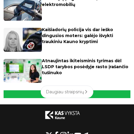
elektromobilių
Kaišiadorių policija vis dar ieško
dingusios moters: galėjo išvykti
traukiniu Kauno kryptimi
Atnaujintas ikiteisminis tyrimas dėl
LSDP tarybos posėdyje rasto įrašančio
tušinuko
Daugiau straipsnių