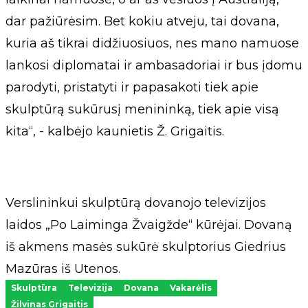
dar pažiūrėsim. Bet kokiu atveju, tai dovana,
kuria aš tikrai didžiuosiuos, nes mano namuose
lankosi diplomatai ir ambasadoriai ir bus įdomu
parodyti, pristatyti ir papasakoti tiek apie
skulptūrą sukūrusį menininką, tiek apie visą
kita“, - kalbėjo kaunietis Ž. Grigaitis.
Verslininkui skulptūrą dovanojo televizijos
laidos „Po Laiminga Žvaigžde“ kūrėjai. Dovaną
iš akmens masės sukūrė skulptorius Giedrius
Mazūras iš Utenos.
Skulptūra
Televizija
Dovana
Vakarėlis
Žilvinas Grigaitis