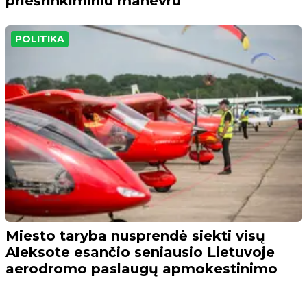
priešrinkiminiu manevru
POLITIKA
Miesto taryba nusprendė siekti visų
Aleksote esančio seniausio Lietuvoje
aerodromo paslaugų apmokestinimo