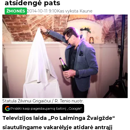
atsidengė pats
ŽMONĖS
2014-10-11 9:10
Kas vyksta Kaune
Statula Žilvinui Grigaičiui / R. Tenio nuotr.
Pridėti kaip pageidaujamą šaltinį „Google“
Televizijos laida „Po Laiminga Žvaigžde“
siautulingame vakarėlyje atidarė antrąjį