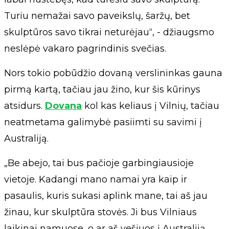
Turiu nemažai savo paveikslų, šaržų, bet
skulptūros savo tikrai neturėjau“, - džiaugsmo
neslėpė vakaro pagrindinis svečias.
Nors tokio pobūdžio dovaną verslininkas gauna
pirmą kartą, tačiau jau žino, kur šis kūrinys
atsidurs.
Dovana
kol kas keliaus į Vilnių, tačiau
neatmetama galimybė pasiimti su savimi į
Australiją.
„Be abejo, tai bus pačioje garbingiausioje
vietoje. Kadangi mano namai yra kaip ir
pasaulis, kuris sukasi aplink mane, tai aš jau
žinau, kur skulptūra stovės. Ji bus Vilniaus
laikinai namuose, o ar aš vešiuos į Australiją,