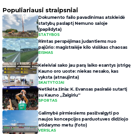
Populiariausi straipsniai
Dokumento failo pavadinimas atskleidė
statybų paslaptį Nemuno saloje
(papildyta)
STATYBOS
Rimtas perspėjimas judantiems nuo
pajūrio: magistralėje kilo visiškas chaosas
EISMAS
Keleiviai sako jau parą laiko esantys įstrigę
Kauno oro uoste: niekas nesako, kas
vyksta (atnaujinta)
SKAITYTOJAI
Netikėta žinia: K. Evansas pasirašė sutartį
su Kauno „Žalgiriu“
SPORTAS
Galimybė pirmiesiems pasižvalgyti po
naujos koncepcijos parduotuves didžiojo
atidarymo metu (foto)
VERSLAS