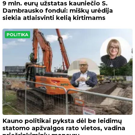
9 mln. eurų užstatas kauniečio S.
Dambrausko fondui: miškų urėdija
siekia atlaisvinti kelią kirtimams
POLITIKA
Kauno politikai pyksta dėl be leidimų
statomo apžvalgos rato vietos, vadina