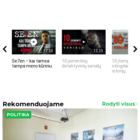
17:50
12:25
Se7en – kai tamsa
10 įsimintinų
10 įtemptų, k
tampa meno kūriniu
detektyvinių serialų
stingdančių k
istorijų
Rekomenduojame
Rodyti visus
POLITIKA