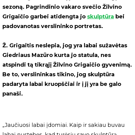
sezoną. Pagrindinio vakaro svečio Žilvino
Grigaičio garbei atidengta jo
skulptūra
bei
padovanotas verslininko portretas.
Ž. Grigaitis neslepia, jog yra labai sužavėtas
Giedriaus Mazūro kurta jo statula, nes
atspindi tą tikrąjį Žilvino Grigaičio gyvenimą.
Be to, verslininkas tikino, jog skulptūra
padaryta labai kruopščiai ir į jį yra be galo
panaši.
„Jaučiuosi labai įdomiai. Kaip ir sakiau buvau
labai nustebęs, kad turėsiu savo skulptūrą.