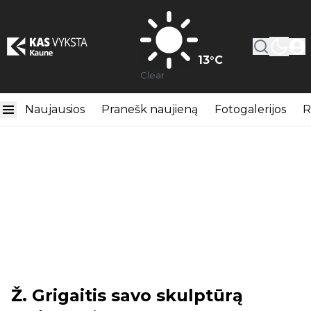
13
°C
Clear
Naujausios
Pranešk naujieną
Fotogalerijos
R
Ž. Grigaitis savo skulptūrą