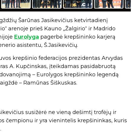
gždžių Šarūnas Jasikevičius ketvirtadienį
rio“ arenoje prieš Kauno „Žalgirio“ ir Madrido
nijoje
Eurolyga
pagerbė krepšininko karjerą
nerio asistentu, Š.Jasikevičių.
uvos krepšinio federacijos prezidentas Arvydas
meras A. Kupčinskas, įteikdamas pasidabruotą
apdovanojimą – Eurolygos krepšininko legendą
vaigždė – Ramūnas Šiškuskas.
ikevičius susižėrė ne vieną dešimtį trofėjų ir
s čempionu ir yra vienintelis krepšininkas, kuris
.