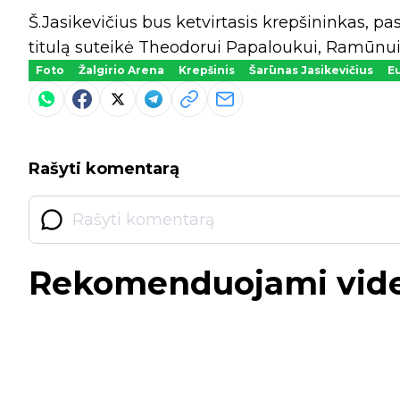
Š.Jasikevičius bus ketvirtasis krepšininkas, pa
titulą suteikė Theodorui Papaloukui, Ramūnui 
Foto
Žalgirio Arena
Krepšinis
Šarūnas Jasikevičius
E
Rašyti komentarą
Rekomenduojami vid