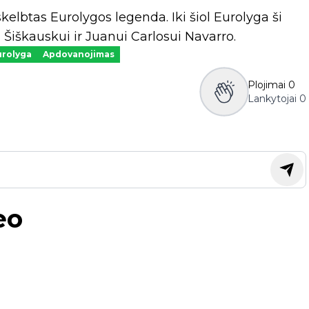
skelbtas Eurolygos legenda. Iki šiol Eurolyga ši
Šiškauskui ir Juanui Carlosui Navarro.
urolyga
Apdovanojimas
Plojimai
0
Lankytojai
0
eo