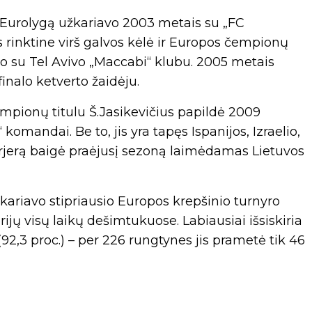
ą Eurolygą užkariavo 2003 metais su „FC
 rinktine virš galvos kėlė ir Europos čempionų
ojo su Tel Avivo „Maccabi“ klubu. 2005 metais
inalo ketverto žaidėju.
empionų titulu Š.Jasikevičius papildė 2009
mandai. Be to, jis yra tapęs Ispanijos, Izraelio,
arjerą baigė praėjusį sezoną laimėdamas Lietuvos
žkariavo stipriausio Europos krepšinio turnyro
rijų visų laikų dešimtukuose. Labiausiai išsiskiria
2,3 proc.) – per 226 rungtynes jis prametė tik 46