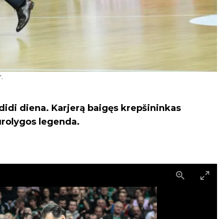
.
didi diena. Karjerą baigęs krepšininkas
Eurolygos legenda.