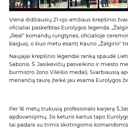
Viena didžiausių 21-ojo amžiaus krepšinio žvai
oficialiai paskelbtas Eurolygos legenda. „Žalgi
„Real“ komandų rungtynes, oficialioje ceremo
baigusį, o šiuo metu esantį Kauno „Žalgirio“ tre
Naujajai krepšinio legendai ranką spaudė Liet
Sabonis. Š. Jasikevičių pasveikino ir miesto 
burmistro Jono Vileišio medalį. Svarbiausią 
menančią taurę įteikė jau esama Eurolygos ž
Per 16 metų trukusią profesionalo karjerą Š.Jas
apdovanojimų. Jis keturis kartus tapo Eurolygo
tai padarė su trimis skirtingomis komandomis