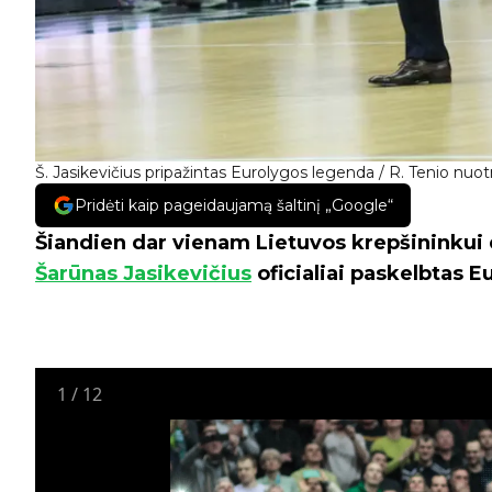
Š. Jasikevičius pripažintas Eurolygos legenda / R. Tenio nuotr
Pridėti kaip pageidaujamą šaltinį „Google“
Šiandien dar vienam Lietuvos krepšininkui 
Šarūnas Jasikevičius
oficialiai paskelbtas 
1
/
12