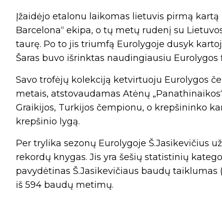
Įžaidėjo etalonu laikomas lietuvis pirmą kart
Barcelona“ ekipa, o tų metų rudenį su Lietuvos
taurę. Po to jis triumfą Eurolygoje dusyk kart
Šaras buvo išrinktas naudingiausiu Eurolygos f
Savo trofėjų kolekciją ketvirtuoju Eurolygos č
metais, atstovaudamas Atėnų „Panathinaikos“ ko
Graikijos, Turkijos čempionu, o krepšininko k
krepšinio lygą.
Per trylika sezonų Eurolygoje Š.Jasikevičius u
rekordų knygas. Jis yra šešių statistinių katego
pavydėtinas Š.Jasikevičiaus baudų taiklumas (9
iš 594 baudų metimų.