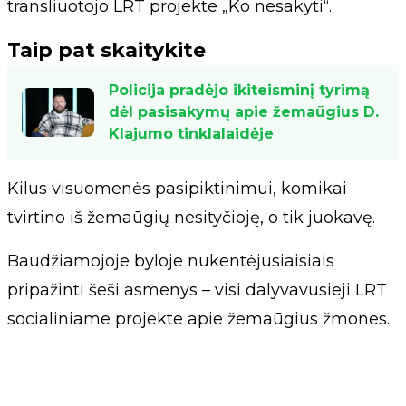
transliuotojo LRT projekte „Ko nesakyti“.
Taip pat skaitykite
Policija pradėjo ikiteisminį tyrimą
dėl pasisakymų apie žemaūgius D.
Klajumo tinklalaidėje
Kilus visuomenės pasipiktinimui, komikai
tvirtino iš žemaūgių nesityčioję, o tik juokavę.
Baudžiamojoje byloje nukentėjusiaisiais
pripažinti šeši asmenys – visi dalyvavusieji LRT
socialiniame projekte apie žemaūgius žmones.