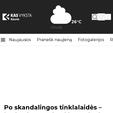
26
°C
Cloudy
Naujausios
Pranešk naujieną
Fotogalerijos
R
Po skandalingos tinklalaidės –