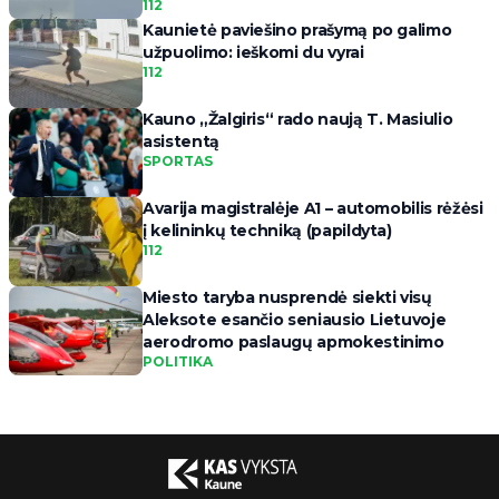
112
Kaunietė paviešino prašymą po galimo
užpuolimo: ieškomi du vyrai
112
Kauno „Žalgiris“ rado naują T. Masiulio
asistentą
SPORTAS
Avarija magistralėje A1 – automobilis rėžėsi
į kelininkų techniką (papildyta)
112
Miesto taryba nusprendė siekti visų
Aleksote esančio seniausio Lietuvoje
aerodromo paslaugų apmokestinimo
POLITIKA