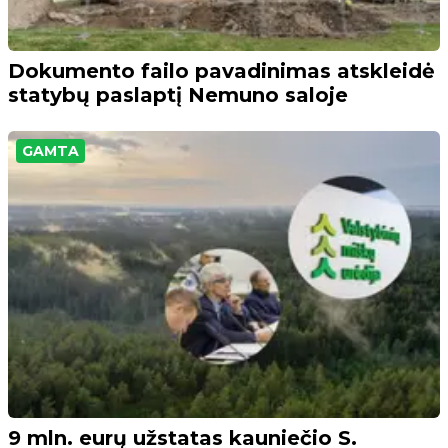
Dokumento failo pavadinimas atskleidė
statybų paslaptį Nemuno saloje
GAMTA
9 mln. eurų užstatas kauniečio S.