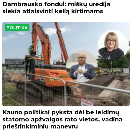
Dambrausko fondui: miškų urėdija
siekia atlaisvinti kelią kirtimams
POLITIKA
Kauno politikai pyksta dėl be leidimų
statomo apžvalgos rato vietos, vadina
priešrinkiminiu manevru