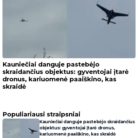
Kauniečiai danguje pastebėjo
skraidančius objektus: gyventojai įtarė
dronus, kariuomenė paaiškino, kas
skraidė
Populiariausi straipsniai
Kauniečiai danguje pastebėjo skraidančius
objektus: gyventojai įtarė dronus,
kariuomenė paaiškino, kas skraidė