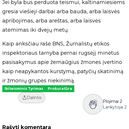
Jei byla bus perduota teismui, kaltinamiesiems
gresia viešieji darbai arba bauda, arba laisvės
apribojimas, arba areštas, arba laisvės
atėmimas iki dvejų metų.
Kaip anksčiau rašė BNS, Žurnalistų etikos
inspektoriaus tarnyba pernai rugsėjį minėtus
pasisakymus apie žemaūgius žmones įvertino
kaip neapykantos kurstymą, patyčių skatinimą
ir žmonių grupės niekinimą.
Ikiteisminis Tyrimas
Prokuratūra
Dalintis
Plojimai
2
Lankytojai
2
Rašyti komentarą