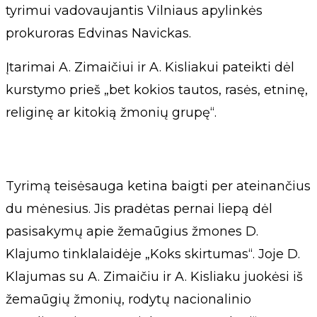
tyrimui vadovaujantis Vilniaus apylinkės
prokuroras Edvinas Navickas.
Įtarimai A. Zimaičiui ir A. Kisliakui pateikti dėl
kurstymo prieš „bet kokios tautos, rasės, etninę,
religinę ar kitokią žmonių grupę“.
Tyrimą teisėsauga ketina baigti per ateinančius
du mėnesius. Jis pradėtas pernai liepą dėl
pasisakymų apie žemaūgius žmones D.
Klajumo tinklalaidėje „Koks skirtumas“. Joje D.
Klajumas su A. Zimaičiu ir A. Kisliaku juokėsi iš
žemaūgių žmonių, rodytų nacionalinio