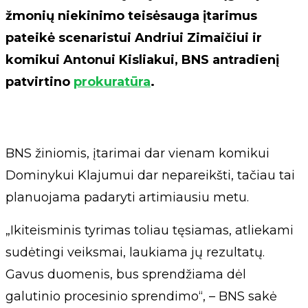
žmonių niekinimo teisėsauga įtarimus
pateikė scenaristui Andriui Zimaičiui ir
komikui Antonui Kisliakui, BNS antradienį
patvirtino
prokuratūra
.
BNS žiniomis, įtarimai dar vienam komikui
Dominykui Klajumui dar nepareikšti, tačiau tai
planuojama padaryti artimiausiu metu.
„Ikiteisminis tyrimas toliau tęsiamas, atliekami
sudėtingi veiksmai, laukiama jų rezultatų.
Gavus duomenis, bus sprendžiama dėl
galutinio procesinio sprendimo“, – BNS sakė