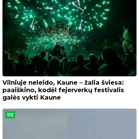
Vilniuje neleido, Kaune – žalia šviesa:
paaiškino, kodėl fejerverkų festivalis
galės vykti Kaune
112