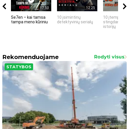
17:50
12:25
Se7en – kai tamsa
10 įsimintinų
10 įtemptų, k
tampa meno kūriniu
detektyvinių serialų
stingdančių k
istorijų
Rekomenduojame
Rodyti visus
STATYBOS