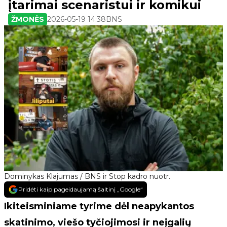
įtarimai scenaristui ir komikui
ŽMONĖS
2026-05-19 14:38
BNS
Dominykas Klajumas / BNS ir Stop kadro nuotr.
Pridėti kaip pageidaujamą šaltinį „Google“
Ikiteisminiame tyrime dėl neapykantos
skatinimo, viešo tyčiojimosi ir neįgalių