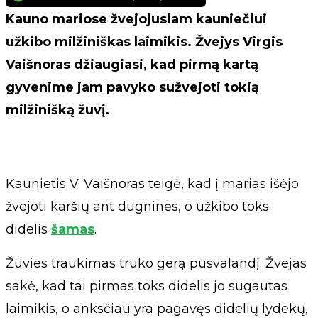
Kauno mariose žvejojusiam kauniečiui
užkibo milžiniškas laimikis. Žvejys Virgis
Vaišnoras džiaugiasi, kad pirmą kartą
gyvenime jam pavyko sužvejoti tokią
milžinišką žuvį.
Kaunietis V. Vaišnoras teigė, kad į marias išėjo
žvejoti karšių ant dugninės, o užkibo toks
didelis
šamas
.
Žuvies traukimas truko gerą pusvalandį. Žvejas
sakė, kad tai pirmas toks didelis jo sugautas
laimikis, o anksčiau yra pagavęs didelių lydekų,