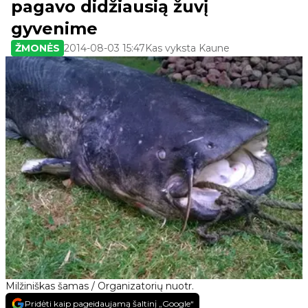
pagavo didžiausią žuvį
gyvenime
ŽMONĖS
2014-08-03 15:47
Kas vyksta Kaune
Milžiniškas šamas / Organizatorių nuotr.
Pridėti kaip pageidaujamą šaltinį „Google“