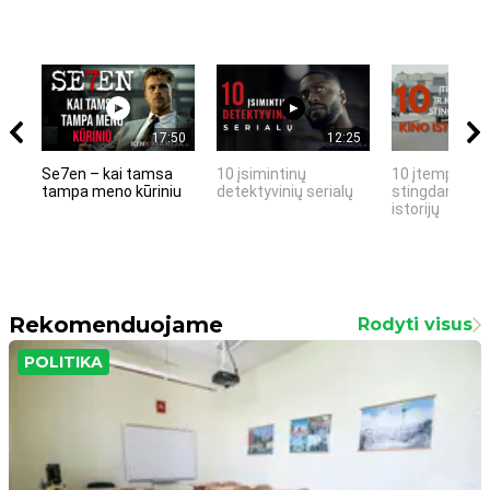
17:50
12:25
Se7en – kai tamsa
10 įsimintinų
10 įtemptų, k
tampa meno kūriniu
detektyvinių serialų
stingdančių k
istorijų
Rekomenduojame
Rodyti visus
POLITIKA