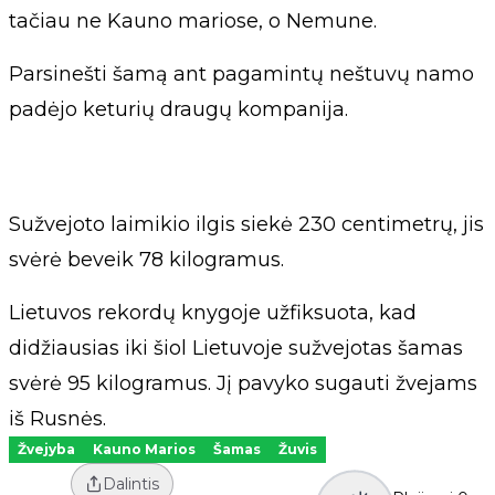
tačiau ne Kauno mariose, o Nemune.
Parsinešti šamą ant pagamintų neštuvų namo
padėjo keturių draugų kompanija.
Sužvejoto laimikio ilgis siekė 230 centimetrų, jis
svėrė beveik 78 kilogramus.
Lietuvos rekordų knygoje užfiksuota, kad
didžiausias iki šiol Lietuvoje sužvejotas šamas
svėrė 95 kilogramus. Jį pavyko sugauti žvejams
iš Rusnės.
Žvejyba
Kauno Marios
Šamas
Žuvis
Dalintis