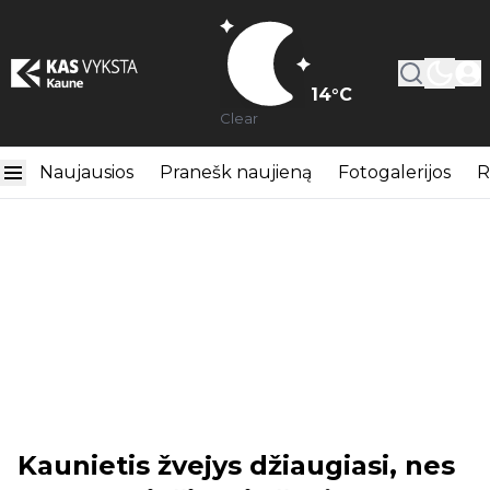
14
°C
Clear
Naujausios
Pranešk naujieną
Fotogalerijos
R
Kaunietis žvejys džiaugiasi, nes