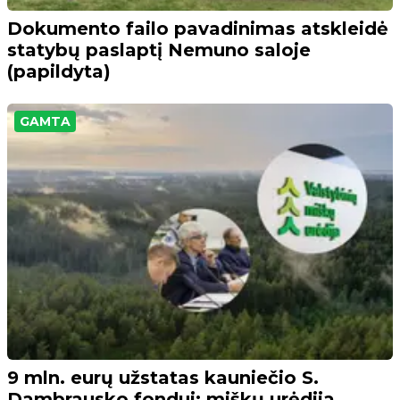
Dokumento failo pavadinimas atskleidė
statybų paslaptį Nemuno saloje
(papildyta)
GAMTA
9 mln. eurų užstatas kauniečio S.
Dambrausko fondui: miškų urėdija