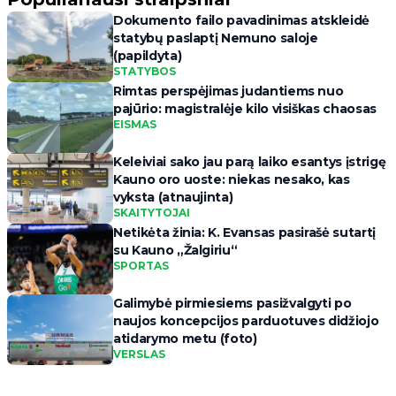
Dokumento failo pavadinimas atskleidė
statybų paslaptį Nemuno saloje
(papildyta)
STATYBOS
Rimtas perspėjimas judantiems nuo
pajūrio: magistralėje kilo visiškas chaosas
EISMAS
Keleiviai sako jau parą laiko esantys įstrigę
Kauno oro uoste: niekas nesako, kas
vyksta (atnaujinta)
SKAITYTOJAI
Netikėta žinia: K. Evansas pasirašė sutartį
su Kauno „Žalgiriu“
SPORTAS
Galimybė pirmiesiems pasižvalgyti po
naujos koncepcijos parduotuves didžiojo
atidarymo metu (foto)
VERSLAS