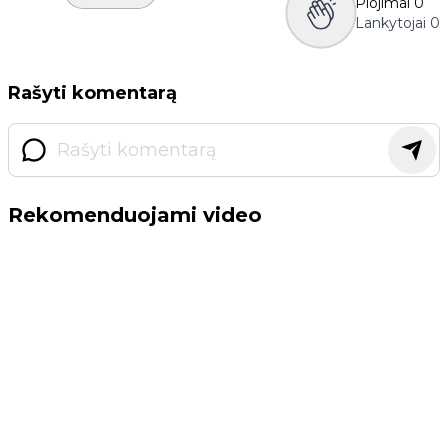
Plojimai
0
Lankytojai
0
Rašyti komentarą
Rekomenduojami video