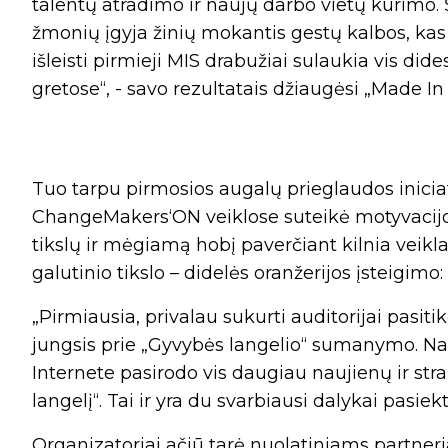
talentų atradimo ir naujų darbo vietų kūrimo.
žmonių įgyja žinių mokantis gestų kalbos, kas 
išleisti pirmieji MIS drabužiai sulaukia vis did
gretose“, - savo rezultatais džiaugėsi „Made I
Tuo tarpu pirmosios augalų prieglaudos iniciat
ChangeMakers‘ON veiklose suteikė motyvacijos
tikslų ir mėgiamą hobį paverčiant kilnia veikl
galutinio tikslo – didelės oranžerijos įsteigimo:
„Pirmiausia, privalau sukurti auditorijai pasit
jungsis prie „Gyvybės langelio“ sumanymo. Na
Internete pasirodo vis daugiau naujienų ir stra
langelį“. Tai ir yra du svarbiausi dalykai pasiekti 
Organizatoriai ačiū tarė nuolatiniams partner