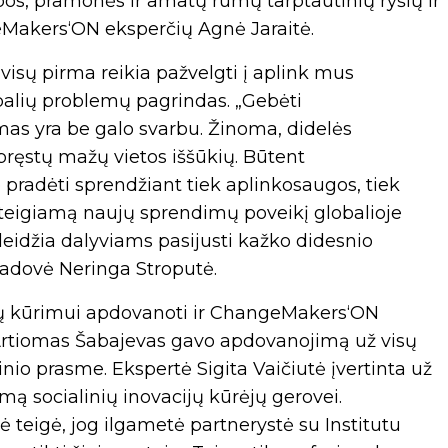
bos, pramonės ir amatų rūmų tarptautinių ryšių ir
eMakers‘ON eksperčių Agnė Jaraitė.
 visų pirma reikia pažvelgti į aplink mus
obalių problemų pagrindas. „Gebėti
mas yra be galo svarbu. Žinoma, didelės
pręstų mažų vietos iššūkių. Būtent
adėti sprendžiant tiek aplinkosaugos, tiek
 teigiamą naujų sprendimų poveikį globalioje
i leidžia dalyviams pasijusti kažko didesnio
ų vadovė Neringa Stroputė.
yčių kūrimui apdovanoti ir ChangeMakers‘ON
 Artiomas Šabajevas gavo apdovanojimą už visų
o prasme. Ekspertė Sigita Vaičiutė įvertinta už
mą socialinių inovacijų kūrėjų gerovei.
teigė, jog ilgametė partnerystė su Institutu