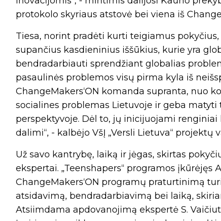
inovacijomis“, - mintimis dalijosi Kauno preky
protokolo skyriaus atstovė bei viena iš Chang
Tiesa, norint pradėti kurti teigiamus pokyčius,
supančius kasdieninius iššūkius, kurie yra gl
bendradarbiauti sprendžiant globalias proble
pasaulinės problemos visų pirma kyla iš neišs
ChangeMakers‘ON komanda supranta, nuo ko pr
socialines problemas Lietuvoje ir geba matyti
perspektyvoje. Dėl to, jų inicijuojami renginia
dalimi“, - kalbėjo VšĮ „Versli Lietuva“ projekt
Už savo kantrybę, laiką ir jėgas, skirtas pok
ekspertai. „Teenshapers“ programos įkūrėjęs
ChangeMakers‘ON programų praturtinimą turini
atsidavimą, bendradarbiavimą bei laiką, skiria
Atsiimdama apdovanojimą ekspertė S. Vaičiutė 