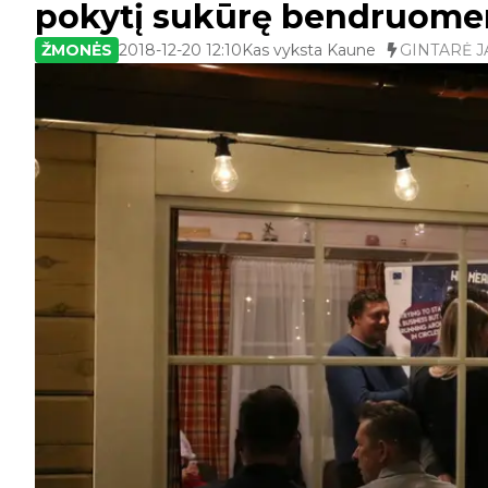
pokytį sukūrę bendruomen
ŽMONĖS
2018-12-20 12:10
Kas vyksta Kaune
GINTARĖ J