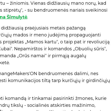
urtu – žiniomis. Vienas didžiausių mano norų, kad
 stiprėtų“, - su bendruomenės nariais sveikinosi
na Šimulytė
.
didžiausią praėjusiais metais pažangą
čiųjų mados ir meno judėjimą propaguojanti
rojektas „Mamos kartu“, o taip pat ir revoliuciją
Kubai“. Nepamirštos ir komandos „Obuolių sūris“,
 komanda „Orūs namai“ ir pirmąją augalų
ketė.
 ChangeMakers‘ON bendruomenės dalimi, nes
i komunikacijos tiltą tarp kurčiųjų ir girdinčiųjų
ti komandą ir tinkamai pasirinkti žmones, kurie
drų tikslų - socialinės atskirties mažinimo,