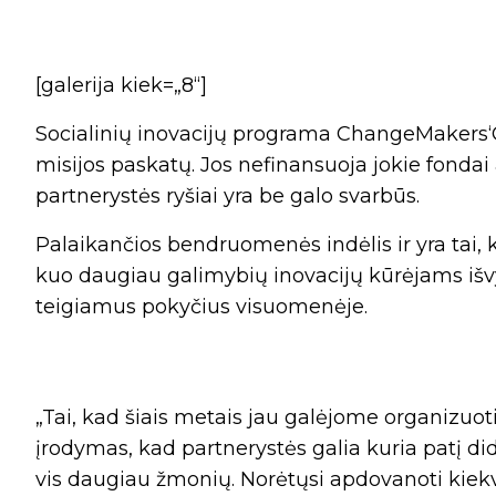
[galerija kiek=„8“]
Socialinių inovacijų programa ChangeMakers‘ON 
misijos paskatų. Jos nefinansuoja jokie fondai 
partnerystės ryšiai yra be galo svarbūs.
Palaikančios bendruomenės indėlis ir yra tai, 
kuo daugiau galimybių inovacijų kūrėjams išvy
teigiamus pokyčius visuomenėje.
„Tai, kad šiais metais jau galėjome organizuo
įrodymas, kad partnerystės galia kuria patį did
vis daugiau žmonių. Norėtųsi apdovanoti kiekv