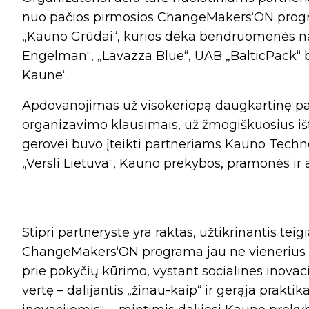
nuo pačios pirmosios ChangeMakers‘ON progr
„Kauno Grūdai“, kurios dėka bendruomenės nar
Engelman“, „Lavazza Blue“, UAB „BalticPack“ 
Kaune“.
Apdovanojimas už visokeriopą daugkartinę pa
organizavimo klausimais, už žmogiškuosius ištek
gerovei buvo įteikti partneriams Kauno Technol
„Versli Lietuva“, Kauno prekybos, pramonės ir
Stipri partnerystė yra raktas, užtikrinantis t
ChangeMakers‘ON programa jau ne vienerius me
prie pokyčių kūrimo, vystant socialines inovaci
vertę – dalijantis „žinau-kaip“ ir gerąja prakti