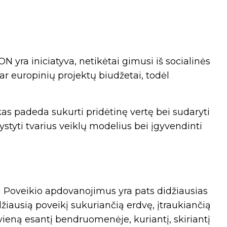
yra iniciatyva, netikėtai gimusi iš socialinės
ar europinių projektų biudžetai, todėl
kas padeda sukurti pridėtinę vertę bei sudaryti
styti tvarius veiklų modelius bei įgyvendinti
ti Poveikio apdovanojimus yra pats didžiausias
žiausią poveikį sukuriančią erdvę, įtraukiančią
ieną esantį bendruomenėje, kuriantį, skiriantį