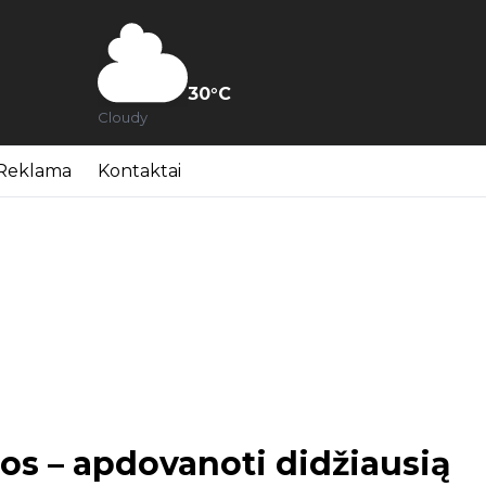
30
°C
Cloudy
Reklama
Kontaktai
s – apdovanoti didžiausią