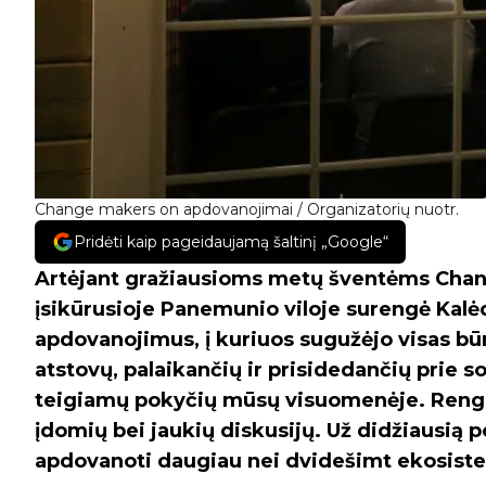
Change makers on apdovanojimai / Organizatorių nuotr.
Pridėti kaip pageidaujamą šaltinį „Google“
Artėjant gražiausioms metų šventėms Ch
įsikūrusioje Panemunio viloje surengė Ka
apdovanojimus, į kuriuos sugužėjo visas būr
atstovų, palaikančių ir prisidedančių prie s
teigiamų pokyčių mūsų visuomenėje. Rengi
įdomių bei jaukių diskusijų. Už didžiausią p
apdovanoti daugiau nei dvidešimt ekosiste