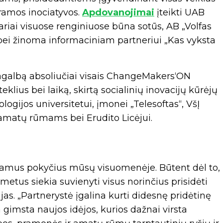
amos inociatyvos.
Apdovanojimai
įteikti UAB
iai visuose renginiuose būna sotūs, AB „Volfas
bei žinoma informaciniam partneriui „Kas vyksta
galbą absoliučiai visais ChangeMakers‘ON
lius bei laiką, skirtą socialinių inovacijų kūrėjų
ogijos universitetui, įmonei „Telesoftas“, VšĮ
 amatų rūmams bei Erudito Licėjui.
eigiamus pokyčius mūsų visuomenėje. Būtent dėl to,
tus siekia suvienyti visus norinčius prisidėti
jas. „Partnerystė įgalina kurti didesnę pridėtinę
ka gimsta naujos idėjos, kurios dažnai virsta