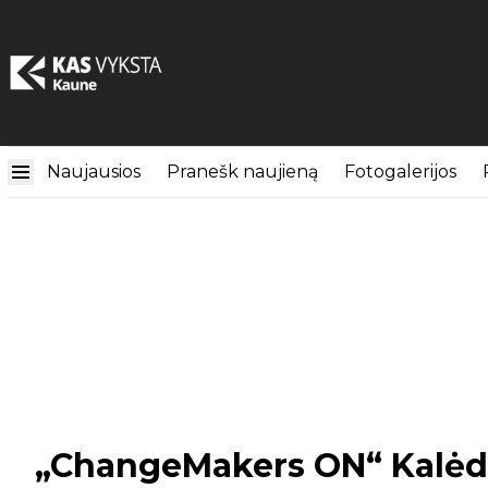
Naujausios
Pranešk naujieną
Fotogalerijos
„ChangeMakers ON“ Kalėdo