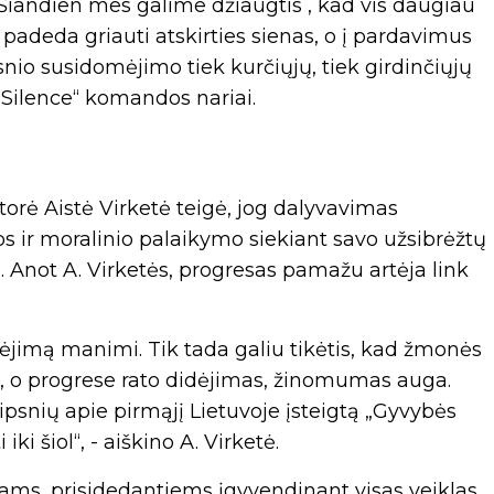
 Šiandien mes galime džiaugtis , kad vis daugiau
padeda griauti atskirties sienas, o į pardavimus
esnio susidomėjimo tiek kurčiųjų, tiek girdinčiųjų
n Silence“ komandos nariai.
orė Aistė Virketė teigė, jog dalyvavimas
 ir moralinio palaikymo siekiant savo užsibrėžtų
a. Anot A. Virketės, progresas pamažu artėja link
ikėjimą manimi. Tik tada galiu tikėtis, kad žmonės
, o progrese rato didėjimas, žinomumas auga.
ipsnių apie pirmąjį Lietuvoje įsteigtą „Gyvybės
iki šiol“, - aiškino A. Virketė.
iams, prisidedantiems įgyvendinant visas veiklas