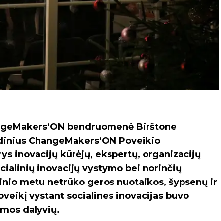
angeMakers‘ON bendruomenė Birštone
lėdinius ChangeMakers‘ON Poveikio
ys inovacijų kūrėjų, ekspertų, organizacijų
ocialinių inovacijų vystymo bei norinčių
nio metu netrūko geros nuotaikos, šypsenų ir
oveikį vystant socialines inovacijas buvo
mos dalyvių.