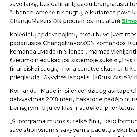
savo laiką, besidalinantį pačiu brangiaiusiu t
ši bendruomenė tik augtų, o kuriamas poveikis
ChangeMakers‘ON programos iniciatorė
Simo
Kalėdinių apdovanojimų metu buvo įvertintos 
padariusios ChangeMakers‘ON komandos. Kur
komanda „Made in Silence“, mamas vienijantis p
švietimo ir edukacijos sistemoje sukėlę „Trys 
finansiškai saugią ir orią senatvę skatinanti
prieglaudą „Gyvybės langelis“ įkūrusi Aistė Vir
Komanda „Made in Silence“ džiaugiasi tapę
dalyvavimas 2018 metų hakatone padėjo nutiest
bei išgryninti jų veiklas ir sudėlioti prioritetus.
„Ši programa mums suteikė žinių, kaip formuo
savo stipriosiomis savybėmis padėtų siekti ben