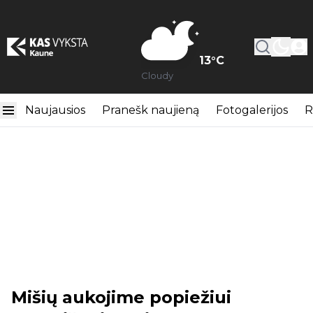
13
°C
Cloudy
Naujausios
Pranešk naujieną
Fotogalerijos
R
Mišių aukojime popiežiui