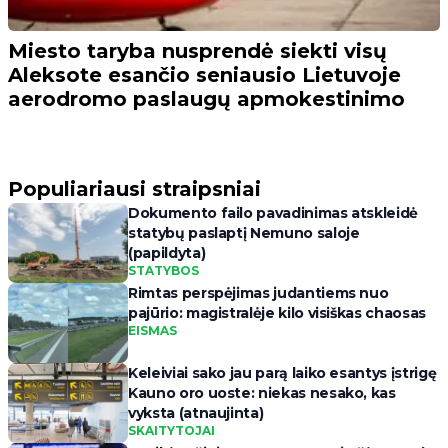
Miesto taryba nusprendė siekti visų
Aleksote esančio seniausio Lietuvoje
aerodromo paslaugų apmokestinimo
Populiariausi straipsniai
Dokumento failo pavadinimas atskleidė
statybų paslaptį Nemuno saloje
(papildyta)
STATYBOS
Rimtas perspėjimas judantiems nuo
pajūrio: magistralėje kilo visiškas chaosas
EISMAS
Keleiviai sako jau parą laiko esantys įstrigę
Kauno oro uoste: niekas nesako, kas
vyksta (atnaujinta)
SKAITYTOJAI