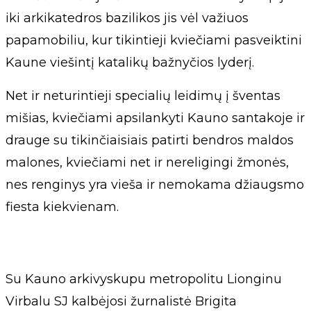
iki arkikatedros bazilikos jis vėl važiuos
papamobiliu, kur tikintieji kviečiami pasveiktini
Kaune viešintį katalikų bažnyčios lyderį.
Net ir neturintieji specialių leidimų į šventas
mišias, kviečiami apsilankyti Kauno santakoje ir
drauge su tikinčiaisiais patirti bendros maldos
malones, kviečiami net ir nereligingi žmonės,
nes renginys yra vieša ir nemokama džiaugsmo
fiesta kiekvienam.
Su Kauno arkivyskupu metropolitu Lionginu
Virbalu SJ kalbėjosi žurnalistė Brigita