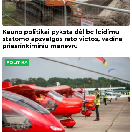
Kauno politikai pyksta dėl be leidimų
statomo apžvalgos rato vietos, vadina
priešrinkiminiu manevru
POLITIKA