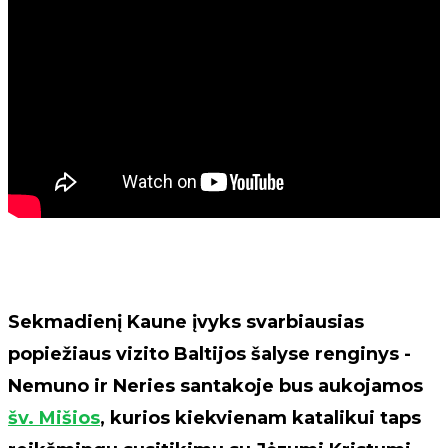
Sekmadienį Kaune įvyks svarbiausias
popiežiaus vizito Baltijos šalyse renginys -
Nemuno ir Neries santakoje bus aukojamos
šv. Mišios
, kurios kiekvienam katalikui taps