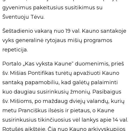
gyvenimus pakeitusius susitikimus su
Šventuoju Tėvu.
Šeštadienio vakarą nuo 19 val. Kauno santakoje
vyks generalinė rytojaus mišių programos
repeticija.
Portalo „Kas vyksta Kaune“ duomenimis, prieš
šv. Mišias Pontifikas turėtų apvažiuoti Kauno
santaką papamobiliu, kad galėtų palaiminti
kuo daugiau susirinkusių žmonių. Pasibaigus
šv. Mišioms, po maždaug dviejų valandų, kurių
metu Pranciškus ilsėsis ir pietaus, o Kaune
susirinkusius tikinčiuosius vėl lankys apie 14 val.
Rotušės aikštėje. Čia nuo Kauno arkivyskupijos