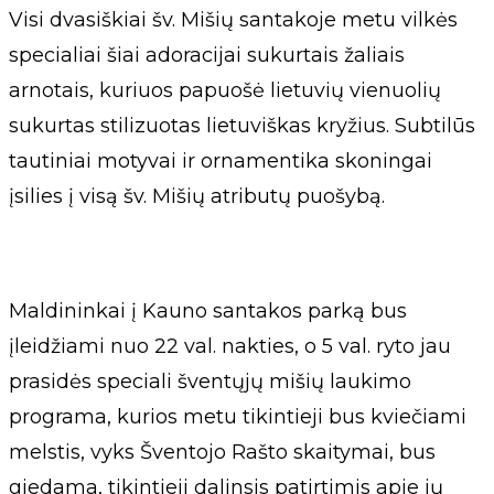
Visi dvasiškiai šv. Mišių santakoje metu vilkės
specialiai šiai adoracijai sukurtais žaliais
arnotais, kuriuos papuošė lietuvių vienuolių
sukurtas stilizuotas lietuviškas kryžius. Subtilūs
tautiniai motyvai ir ornamentika skoningai
įsilies į visą šv. Mišių atributų puošybą.
Maldininkai į Kauno santakos parką bus
įleidžiami nuo 22 val. nakties, o 5 val. ryto jau
prasidės speciali šventųjų mišių laukimo
programa, kurios metu tikintieji bus kviečiami
melstis, vyks Šventojo Rašto skaitymai, bus
giedama, tikintieji dalinsis patirtimis apie jų