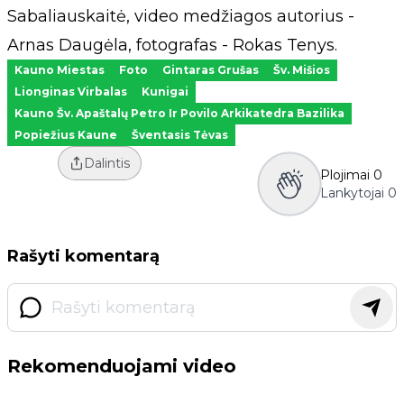
Sabaliauskaitė, video medžiagos autorius -
Arnas Daugėla, fotografas - Rokas Tenys.
Kauno Miestas
Foto
Gintaras Grušas
Šv. Mišios
Lionginas Virbalas
Kunigai
Kauno Šv. Apaštalų Petro Ir Povilo Arkikatedra Bazilika
Popiežius Kaune
Šventasis Tėvas
Dalintis
Plojimai
0
Lankytojai
0
Rašyti komentarą
Rekomenduojami video