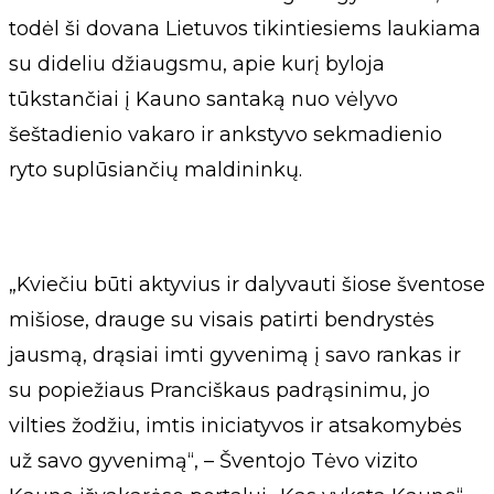
todėl ši dovana Lietuvos tikintiesiems laukiama
su dideliu džiaugsmu, apie kurį byloja
tūkstančiai į Kauno santaką nuo vėlyvo
šeštadienio vakaro ir ankstyvo sekmadienio
ryto suplūsiančių maldininkų.
„Kviečiu būti aktyvius ir dalyvauti šiose šventose
mišiose, drauge su visais patirti bendrystės
jausmą, drąsiai imti gyvenimą į savo rankas ir
su popiežiaus Pranciškaus padrąsinimu, jo
vilties žodžiu, imtis iniciatyvos ir atsakomybės
už savo gyvenimą“, – Šventojo Tėvo vizito