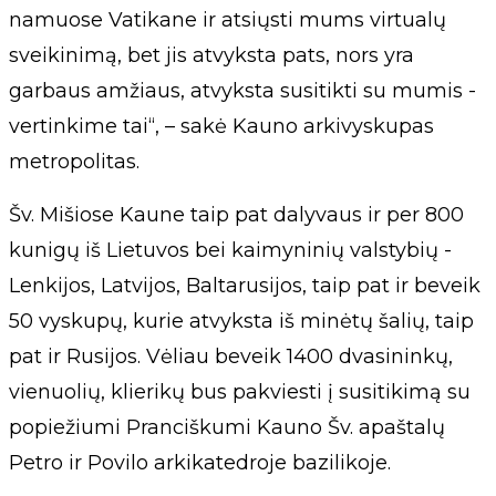
namuose Vatikane ir atsiųsti mums virtualų
sveikinimą, bet jis atvyksta pats, nors yra
garbaus amžiaus, atvyksta susitikti su mumis -
vertinkime tai“, – sakė Kauno arkivyskupas
metropolitas.
Šv. Mišiose Kaune taip pat dalyvaus ir per 800
kunigų iš Lietuvos bei kaimyninių valstybių -
Lenkijos, Latvijos, Baltarusijos, taip pat ir beveik
50 vyskupų, kurie atvyksta iš minėtų šalių, taip
pat ir Rusijos. Vėliau beveik 1400 dvasininkų,
vienuolių, klierikų bus pakviesti į susitikimą su
popiežiumi Pranciškumi Kauno Šv. apaštalų
Petro ir Povilo arkikatedroje bazilikoje.