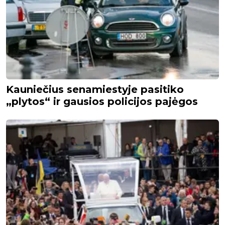
Kauniečius senamiestyje pasitiko
„plytos“ ir gausios policijos pajėgos