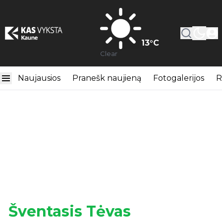
13
°C
Clear
Naujausios
Pranešk naujieną
Fotogalerijos
R
Šventasis Tėvas