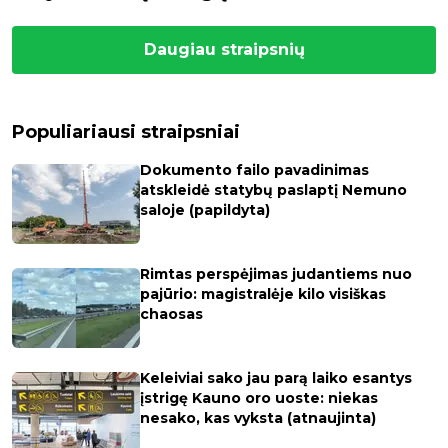
Daugiau straipsnių
Populiariausi straipsniai
Dokumento failo pavadinimas
atskleidė statybų paslaptį Nemuno
saloje (papildyta)
Rimtas perspėjimas judantiems nuo
pajūrio: magistralėje kilo visiškas
chaosas
Keleiviai sako jau parą laiko esantys
įstrigę Kauno oro uoste: niekas
nesako, kas vyksta (atnaujinta)