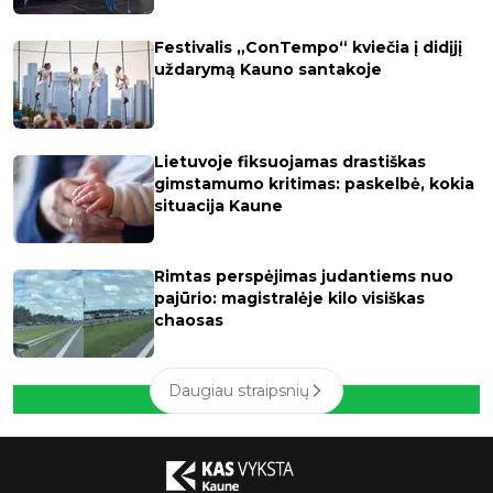
Festivalis „ConTempo“ kviečia į didįjį
uždarymą Kauno santakoje
Lietuvoje fiksuojamas drastiškas
gimstamumo kritimas: paskelbė, kokia
situacija Kaune
Rimtas perspėjimas judantiems nuo
pajūrio: magistralėje kilo visiškas
chaosas
Daugiau straipsnių