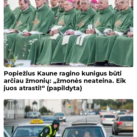
Popiežius Kaune ragino kunigus būti
arčiau žmonių: „žmonės neateina. Eik
juos atrasti!“ (papildyta)