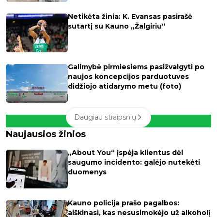
Netikėta žinia: K. Evansas pasirašė
sutartį su Kauno „Žalgiriu“
Galimybė pirmiesiems pasižvalgyti po
naujos koncepcijos parduotuves
didžiojo atidarymo metu (foto)
Daugiau straipsnių
Naujausios žinios
„About You“ įspėja klientus dėl
saugumo incidento: galėjo nutekėti
duomenys
Kauno policija prašo pagalbos:
aiškinasi, kas nesusimokėjo už alkoholį