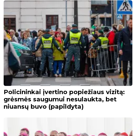
Policininkai įvertino popiežiaus vizitą:
grėsmės saugumui nesulaukta, bet
niuansų buvo (papildyta)