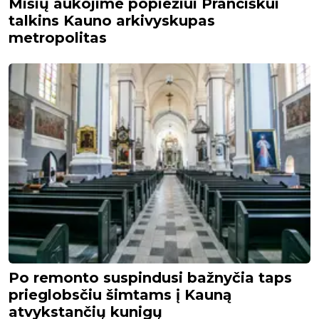
Mišių aukojime popiežiui Pranciškui
talkins Kauno arkivyskupas
metropolitas
Po remonto suspindusi bažnyčia taps
prieglobsčiu šimtams į Kauną
atvykstančių kunigų