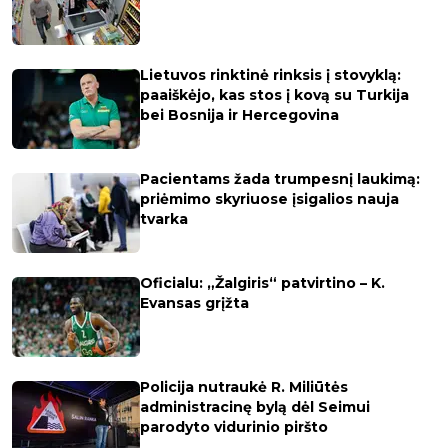
Lietuvos rinktinė rinksis į stovyklą:
paaiškėjo, kas stos į kovą su Turkija
bei Bosnija ir Hercegovina
Pacientams žada trumpesnį laukimą:
priėmimo skyriuose įsigalios nauja
tvarka
Oficialu: „Žalgiris“ patvirtino – K.
Evansas grįžta
Policija nutraukė R. Miliūtės
administracinę bylą dėl Seimui
parodyto vidurinio piršto