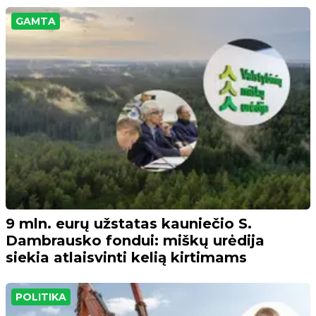
GAMTA
9 mln. eurų užstatas kauniečio S.
Dambrausko fondui: miškų urėdija
siekia atlaisvinti kelią kirtimams
POLITIKA