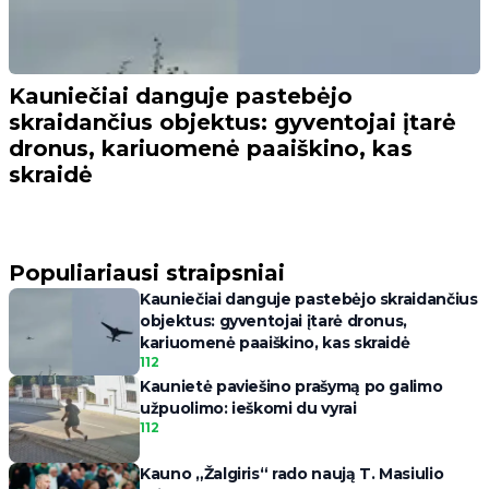
Kauniečiai danguje pastebėjo
skraidančius objektus: gyventojai įtarė
dronus, kariuomenė paaiškino, kas
skraidė
Populiariausi straipsniai
Kauniečiai danguje pastebėjo skraidančius
objektus: gyventojai įtarė dronus,
kariuomenė paaiškino, kas skraidė
112
Kaunietė paviešino prašymą po galimo
užpuolimo: ieškomi du vyrai
112
Kauno „Žalgiris“ rado naują T. Masiulio