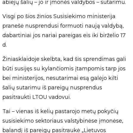
abiejų šalių – jo ir įmonės valdybos – sutarimu.
Visgi po šios žinios Susisiekimo ministerija
pranešė nusprendusi formuoti naują valdybą,
dabartiniai jos nariai pareigas eis iki birželio 17
d.
Žiniasklaidoje skelbta, kad šis sprendimas gali
būti susijęs su kylančiomis įtampomis tarp jos
bei ministerijos, nesutarimai esą galėjo kilti
šalių sutarimu iš pareigų nusprendus
pasitraukti LTOU vadovui.
Tai – vienas iš kelių pastarojo metų pokyčių
susisiekimo sektoriaus valstybinėse įmonėse,
balandį iš pareigų pasitraukė „Lietuvos