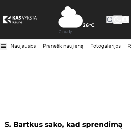
26
°C
Cloudy
Naujausios
Pranešk naujieną
Fotogalerijos
R
S. Bartkus sako, kad sprendimą