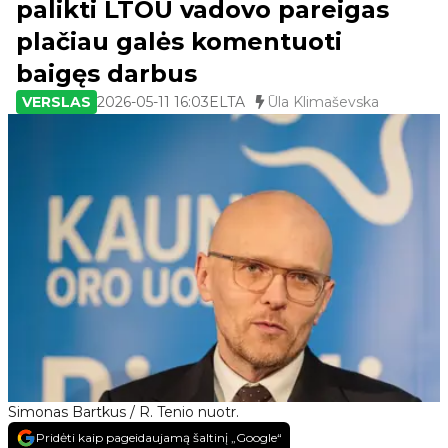
palikti LTOU vadovo pareigas
plačiau galės komentuoti
baigęs darbus
VERSLAS
2026-05-11 16:03
ELTA
Ūla Klimaševska
Simonas Bartkus / R. Tenio nuotr.
Pridėti kaip pageidaujamą šaltinį „Google“