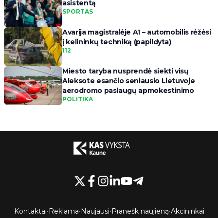
asistentą
SPORTAS
Avarija magistralėje A1 – automobilis rėžėsi
į kelininkų techniką (papildyta)
112
Miesto taryba nusprendė siekti visų
Aleksote esančio seniausio Lietuvoje
aerodromo paslaugų apmokestinimo
POLITIKA
Kontaktai
•
Reklama
•
Naujausi
•
Pranešk naujieną
•
Akcininkai