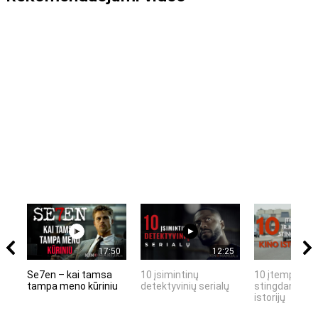
17:50
12:25
Se7en – kai tamsa
10 įsimintinų
10 įtemptų, k
tampa meno kūriniu
detektyvinių serialų
stingdančių k
istorijų