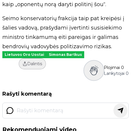
kaip „oponentų norą daryti politinį šou“.
Seimo konservatorių frakcija taip pat kreipėsi į
šalies vadovą, prašydami įvertinti susisiekimo
ministro tinkamumą eiti pareigas ir galimas
bendrovių vadovybės politizavimo rizikas.
Lietuvos Oro Uostai
Simonas Bartkus
Dalintis
Plojimai
0
Lankytojai
0
Rašyti komentarą
Rekomenduojami video