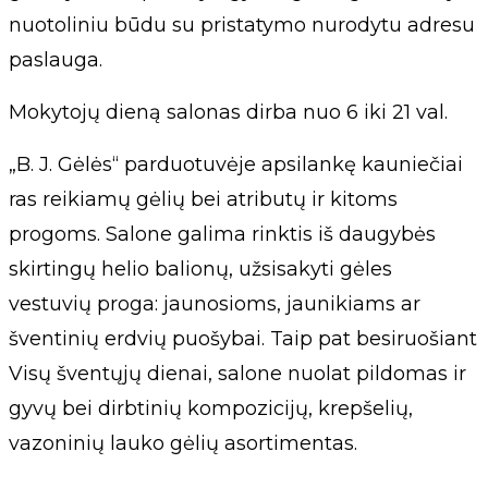
nuotoliniu būdu su pristatymo nurodytu adresu
paslauga.
Mokytojų dieną salonas dirba nuo 6 iki 21 val.
„B. J. Gėlės“ parduotuvėje apsilankę kauniečiai
ras reikiamų gėlių bei atributų ir kitoms
progoms. Salone galima rinktis iš daugybės
skirtingų helio balionų, užsisakyti gėles
vestuvių proga: jaunosioms, jaunikiams ar
šventinių erdvių puošybai. Taip pat besiruošiant
Visų šventųjų dienai, salone nuolat pildomas ir
gyvų bei dirbtinių kompozicijų, krepšelių,
vazoninių lauko gėlių asortimentas.