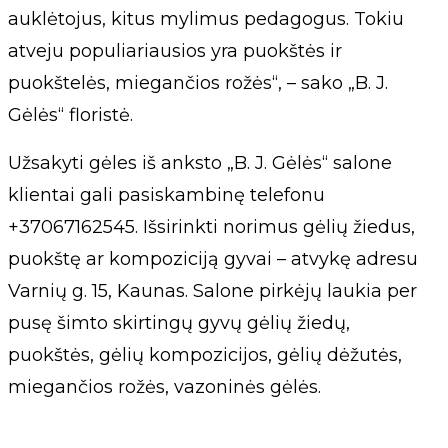
auklėtojus, kitus mylimus pedagogus. Tokiu
atveju populiariausios yra puokštės ir
puokštelės, miegančios rožės“, – sako „B. J.
Gėlės“ floristė.
Užsakyti gėles iš anksto „B. J. Gėlės“ salone
klientai gali pasiskambinę telefonu
+37067162545. Išsirinkti norimus gėlių žiedus,
puokštę ar kompoziciją gyvai – atvykę adresu
Varnių g. 15, Kaunas. Salone pirkėjų laukia per
pusę šimto skirtingų gyvų gėlių žiedų,
puokštės, gėlių kompozicijos, gėlių dėžutės,
miegančios rožės, vazoninės gėlės.