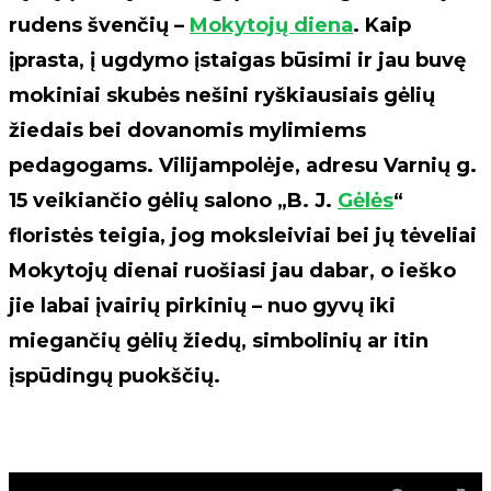
rudens švenčių –
Mokytojų diena
. Kaip
įprasta, į ugdymo įstaigas būsimi ir jau buvę
mokiniai skubės nešini ryškiausiais gėlių
žiedais bei dovanomis mylimiems
pedagogams. Vilijampolėje, adresu Varnių g.
15
veikiančio gėlių salono „B. J.
Gėlės
“
floristės teigia, jog moksleiviai bei jų tėveliai
Mokytojų dienai ruošiasi jau dabar, o ieško
jie labai įvairių pirkinių – nuo gyvų iki
miegančių gėlių žiedų, simbolinių ar itin
įspūdingų puokščių.