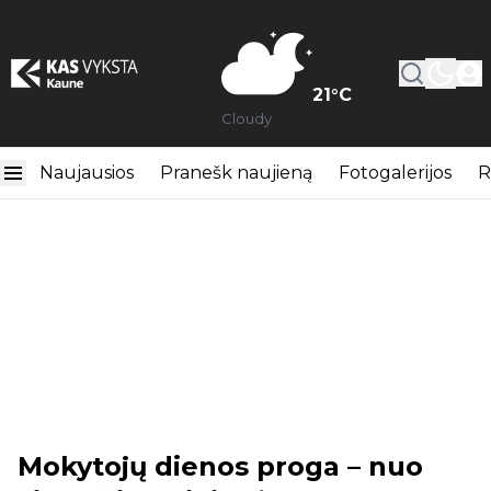
21
°C
Cloudy
Naujausios
Pranešk naujieną
Fotogalerijos
R
Mokytojų dienos proga – nuo