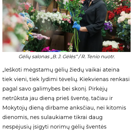
Gėlių salonas „B. J. Gėlės“ / R. Tenio nuotr.
„Ieškoti mėgstamų gėlių žiedų vaikai ateina
tiek vieni, tiek lydimi tėvelių. Kiekvienas renkasi
pagal savo galimybes bei skonį. Pirkėjų
netrūksta jau dieną prieš šventę, tačiau ir
Mokytojų dieną dirbame anksčiau, nei kitomis
dienomis, nes sulaukiame tikrai daug
nespėjusių įsigyti norimų gėlių šventės