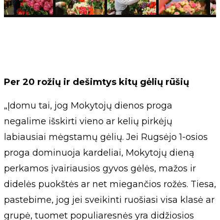
Per 20 rožių ir dešimtys kitų gėlių rūšių
„Įdomu tai, jog Mokytojų dienos proga
negalime išskirti vieno ar kelių pirkėjų
labiausiai mėgstamų gėlių. Jei Rugsėjo 1-osios
proga dominuoja kardeliai, Mokytojų dieną
perkamos įvairiausios gyvos gėlės, mažos ir
didelės puokštės ar net miegančios rožės. Tiesa,
pastebime, jog jei sveikinti ruošiasi visa klasė ar
grupė, tuomet populiaresnės yra didžiosios