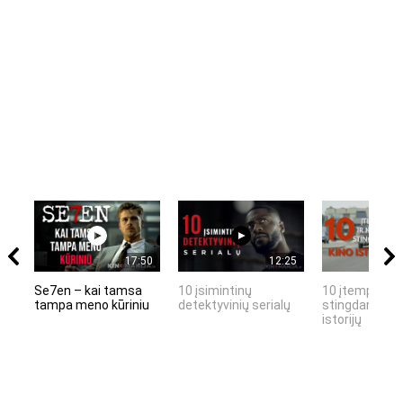
17:50
12:25
Se7en – kai tamsa
10 įsimintinų
10 įtemptų, k
tampa meno kūriniu
detektyvinių serialų
stingdančių k
istorijų