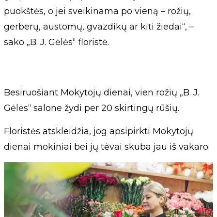
puokštės, o jei sveikinama po vieną – rožių,
gerberų, austomų, gvazdikų ar kiti žiedai“, –
sako „B. J. Gėlės“ floristė.
Besiruošiant Mokytojų dienai, vien rožių „B. J.
Gėlės“ salone žydi per 20 skirtingų rūšių.
Floristės atskleidžia, jog apsipirkti Mokytojų
dienai mokiniai bei jų tėvai skuba jau iš vakaro.