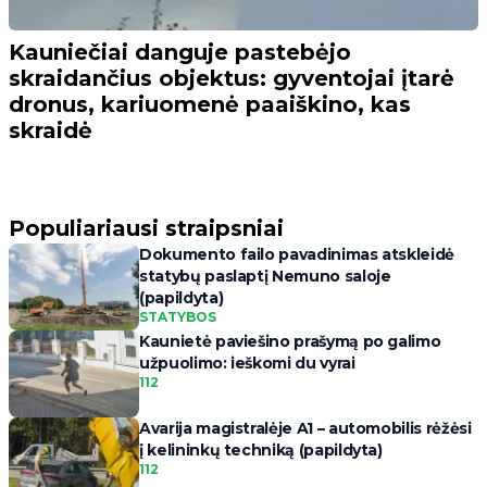
Kauniečiai danguje pastebėjo
skraidančius objektus: gyventojai įtarė
dronus, kariuomenė paaiškino, kas
skraidė
Populiariausi straipsniai
Dokumento failo pavadinimas atskleidė
statybų paslaptį Nemuno saloje
(papildyta)
STATYBOS
Kaunietė paviešino prašymą po galimo
užpuolimo: ieškomi du vyrai
112
Avarija magistralėje A1 – automobilis rėžėsi
į kelininkų techniką (papildyta)
112