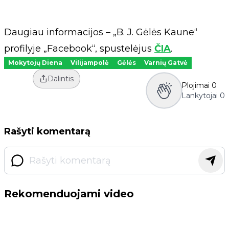
Daugiau informacijos – „B. J. Gėlės Kaune“
profilyje „Facebook“, spustelėjus
ČIA
.
Mokytojų Diena
Vilijampolė
Gėlės
Varnių Gatvė
Dalintis
Plojimai
0
Lankytojai
0
Rašyti komentarą
Rekomenduojami video