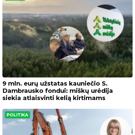
9 mln. eurų užstatas kauniečio S.
Dambrausko fondui: miškų urėdija
siekia atlaisvinti kelią kirtimams
POLITIKA