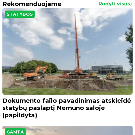
Rekomenduojame
Rodyti visus
STATYBOS
Dokumento failo pavadinimas atskleidė
statybų paslaptį Nemuno saloje
(papildyta)
GAMTA