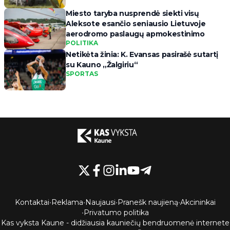
Miesto taryba nusprendė siekti visų
Aleksote esančio seniausio Lietuvoje
aerodromo paslaugų apmokestinimo
POLITIKA
Netikėta žinia: K. Evansas pasirašė sutartį
su Kauno „Žalgiriu“
SPORTAS
Kontaktai
•
Reklama
•
Naujausi
•
Pranešk naujieną
•
Akcininkai
•
Privatumo politika
Kas vyksta Kaune - didžiausia kauniečių bendruomenė internete