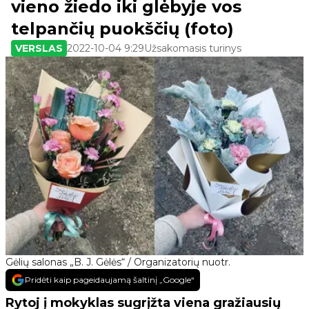
vieno žiedo iki glėbyje vos
telpančių puokščių (foto)
VERSLAS
2022-10-04 9:29
Užsakomasis turinys
Gėlių salonas „B. J. Gėlės“ / Organizatorių nuotr.
Pridėti kaip pageidaujamą šaltinį „Google“
Rytoj į mokyklas sugrįžta viena gražiausių