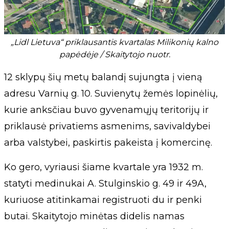
„Lidl Lietuva“ priklausantis kvartalas Milikonių kalno
papėdėje / Skaitytojo nuotr.
12 sklypų šių metų balandį sujungta į vieną
adresu Varnių g. 10. Suvienytų žemės lopinėlių,
kurie anksčiau buvo gyvenamųjų teritorijų ir
priklausė privatiems asmenims, savivaldybei
arba valstybei, paskirtis pakeista į komercinę.
Ko gero, vyriausi šiame kvartale yra 1932 m.
statyti medinukai A. Stulginskio g. 49 ir 49A,
kuriuose atitinkamai registruoti du ir penki
butai. Skaitytojo minėtas didelis namas