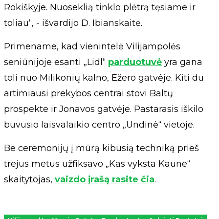
Rokiškyje. Nuoseklią tinklo plėtrą tęsiame ir
toliau“, - išvardijo D. Ibianskaitė.
Primename, kad vienintelė Vilijampolės
seniūnijoje esanti „Lidl“
parduotuvė
yra gana
toli nuo Milikonių kalno, Ežero gatvėje. Kiti du
artimiausi prekybos centrai stovi Baltų
prospekte ir Jonavos gatvėje. Pastarasis iškilo
buvusio laisvalaikio centro „Undinė“ vietoje.
Be ceremonijų į mūrą kibusią techniką prieš
trejus metus užfiksavo „Kas vyksta Kaune“
skaitytojas,
vaizdo įrašą rasite čia
.