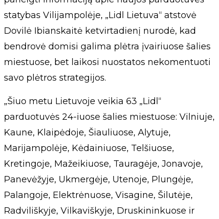
statybas Vilijampolėje, „Lidl Lietuva“ atstovė
Dovilė Ibianskaitė ketvirtadienį nurodė, kad
bendrovė domisi galima plėtra įvairiuose šalies
miestuose, bet laikosi nuostatos nekomentuoti
savo plėtros strategijos.
„Šiuo metu Lietuvoje veikia 63 „Lidl“
parduotuvės 24-iuose šalies miestuose: Vilniuje,
Kaune, Klaipėdoje, Šiauliuose, Alytuje,
Marijampolėje, Kėdainiuose, Telšiuose,
Kretingoje, Mažeikiuose, Tauragėje, Jonavoje,
Panevėžyje, Ukmergėje, Utenoje, Plungėje,
Palangoje, Elektrėnuose, Visagine, Šilutėje,
Radviliškyje, Vilkaviškyje, Druskininkuose ir