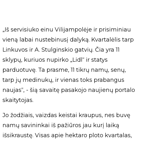
„Iš servisiuko einu Vilijampolėje ir prisiminiau
vieną labai nustebinusį dalyką. Kvartalėlis tarp
Linkuvos ir A. Stulginskio gatvių. Čia yra 11
sklypų, kuriuos nupirko „Lidl“ ir statys
parduotuvę. Ta prasme, 11 tikrų namų, senų,
tarp jų medinukų, ir vienas toks prabangus
naujas“, - šią savaitę pasakojo naujienų portalo
skaitytojas.
Jo žodžiais, vaizdas keistai kraupus, nes buvę
namų savininkai iš pažiūros jau kurį laiką
išsikraustę. Visas apie hektaro ploto kvartalas,