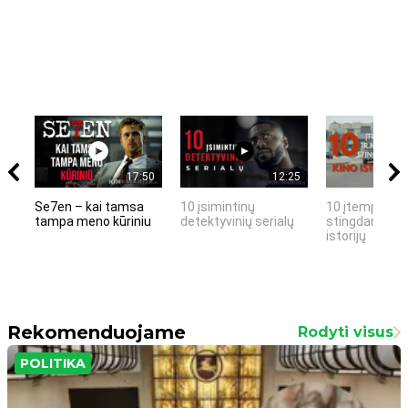
17:50
12:25
Se7en – kai tamsa
10 įsimintinų
10 įtemptų, k
tampa meno kūriniu
detektyvinių serialų
stingdančių k
istorijų
Rekomenduojame
Rodyti visus
POLITIKA