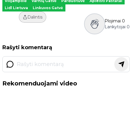
Vilijampolė
Varnių Gatvė
Parduotuvė
Apleisti Pastatai
Lidl Lietuva
Linkuvos Gatvė
Dalintis
Plojimai
0
Lankytojai
0
Rašyti komentarą
Rekomenduojami video