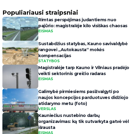
Populiariausi straipsniai
Rimtas perspėjimas judantiems nuo
pajūrio: magistralėje kilo visiškas chaosas
EISMAS
Sustabdžius statybas, Kauno savivaldybė
rangovei „Autokausta“ mokės
kompensacijas
STATYBOS
Magistralėje tarp Kauno ir Vilniaus pradėjo
veikti sektorinis greičio radaras
EISMAS
Galimybė pirmiesiems pasižvalgyti po
naujos koncepcijos parduotuves didžiojo
atidarymo metu (foto)
VERSLAS
Kauniečius nustebino darbų
organizavimas: ką tik sutvarkyta gatvė vėl
išrausta
EISMAS