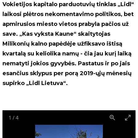
Vokietijos kapitalo parduotuvių tinklas „Lidl“
laikosi plėtros nekomentavimo politikos, bet
apmirusios miesto vietos prabyla pačios už
save. „Kas vyksta Kaune“ skaitytojas
Milikonių kalno papėdėje užfiksavo ištisą
kvartalą su keliolika namų - čia jau kurį laiką
nematyti jokios gyvybės. Pastatus ir po jais
esančius sklypus per porą 2019-ųjų mėnesių
supirko „Lidl Lietuva“.
1
/
4