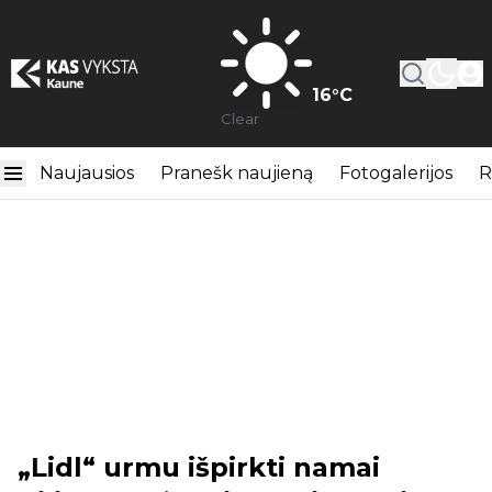
16
°C
Clear
Naujausios
Pranešk naujieną
Fotogalerijos
R
„Lidl“ urmu išpirkti namai