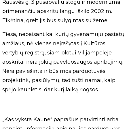
Rausvės g. 3 pusapvaliu stogu ir modernizmą
primenančiu apskritu langu iškilo 2002 m.
Tikėtina, greit jis bus sulygintas su žeme.
Tiesa, nepaisant kai kurių gyvenamųjų pastatų
amžiaus, nė vienas neįrašytas į Kultūros
vertybių registrą, šiam plotui Vilijampolėje
apskritai nėra jokių paveldosaugos apribojimų.
Nėra paviešinta ir būsimos parduotuvės
projektinių pasiūlymų, tad tušti namai, kaip
spėjo kaunietis, dar kurį laiką riogsos.
„Kas vyksta Kaune“ paprašius patvirtinti arba
paneigti informaciją apie naujos parduotuvės