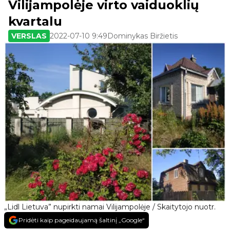
Vilijampolėje virto vaiduoklių
kvartalu
VERSLAS
2022-07-10 9:49
Dominykas Biržietis
„Lidl Lietuva” nupirkti namai Vilijampolėje / Skaitytojo nuotr.
Pridėti kaip pageidaujamą šaltinį „Google“