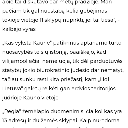
apie tai diskutavo dar metų pradžioje. Man
pačiam tik gal nuostabą kelia gebėjimas
tokioje vietoje 11 sklypų nupirkti, jei tai tiesa“, -
kalbėjo vyras.
„Kas vyksta Kaune“ patikrinus aptariamo turto
nuosavybės teisių istoriją, paaiškėjo, kad
vilijampoliečiai nemeluoja, tik dėl parduotuvės
statybų jokio biurokratinio judesio dar nematyt,
tačiau sunku rasti kitą priežastį, kam „Lidl
Lietuva“ galėtų reikėti gan erdvios teritorijos
judrioje Kauno vietoje.
„Regia“ žemėlapio duomenimis, čia kol kas yra
13 adresų ir du žemės sklypai. Kaip nurodoma