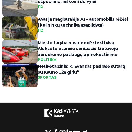
užpuolimo: ieškomi du vyrai
112
Avarija magistralėje A1 – automobilis rėžėsi
į kelininkų techniką (papildyta)
112
Miesto taryba nusprendė siekti visų
Aleksote esančio seniausio Lietuvoje
aerodromo paslaugų apmokestinimo
POLITIKA
Netikėta žinia: K. Evansas pasirašė sutartį
su Kauno „Žalgiriu“
SPORTAS