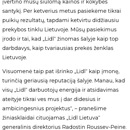
įvertino mūsų siūlomą kainos ir kokybės
santykį. Per ketverius metus pasiekėme tikrai
puikių rezultatų, tapdami ketvirtu didžiausiu
prekybos tinklu Lietuvoje. Mūsų pasiekimus
įrodo ir tai, kad „Lidl“ žinomas šalyje kaip top
darbdavys, kaip tvariausias prekės ženklas
Lietuvoje.
Visuomenė taip pat išrinko „Lidl“ kaip įmonę,
turinčią geriausią reputaciją šalyje. Manau, kad
visų „Lidl“ darbuotojų energija ir atsidavimas
ateityje tikrai ves mus į dar didesius ir
ambicingesnius projektus“, – pranešime
žiniasklaidai cituojamas „Lidl Lietuva“
generalinis direktorius Radostin Roussev-Peine.