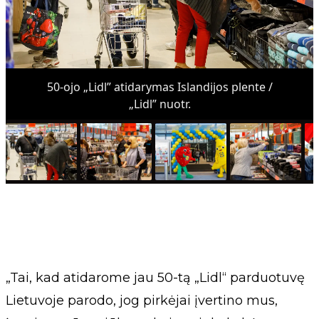
50-ojo „Lidl” atidarymas Islandijos plente /
„Lidl” nuotr.
„Tai, kad atidarome jau 50-tą „Lidl“ parduotuvę
Lietuvoje parodo, jog pirkėjai įvertino mus,