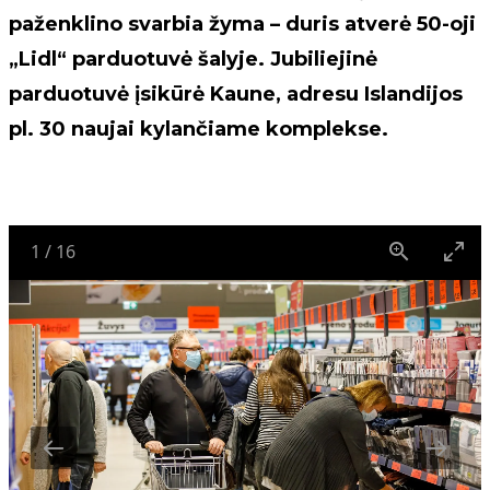
paženklino svarbia žyma – duris atverė 50-oji
„Lidl“ parduotuvė šalyje. Jubiliejinė
parduotuvė įsikūrė Kaune, adresu Islandijos
pl. 30 naujai kylančiame komplekse.
1
/
16