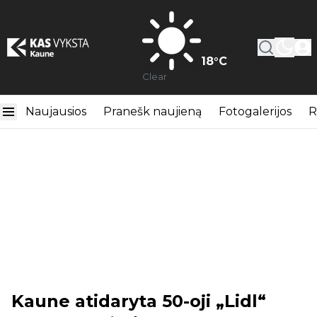
18
°C
Clear
Naujausios
Pranešk naujieną
Fotogalerijos
R
Kaune atidaryta 50-oji „Lidl“