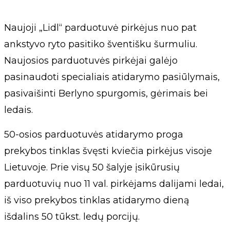
Naujoji „Lidl“ parduotuvė pirkėjus nuo pat
ankstyvo ryto pasitiko šventišku šurmuliu.
Naujosios parduotuvės pirkėjai galėjo
pasinaudoti specialiais atidarymo pasiūlymais,
pasivaišinti Berlyno spurgomis, gėrimais bei
ledais.
50-osios parduotuvės atidarymo proga
prekybos tinklas švęsti kviečia pirkėjus visoje
Lietuvoje. Prie visų 50 šalyje įsikūrusių
parduotuvių nuo 11 val. pirkėjams dalijami ledai,
iš viso prekybos tinklas atidarymo dieną
išdalins 50 tūkst. ledų porcijų.