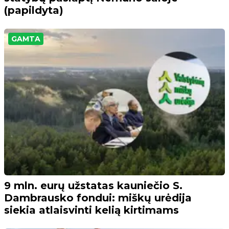
(papildyta)
GAMTA
9 mln. eurų užstatas kauniečio S.
Dambrausko fondui: miškų urėdija
siekia atlaisvinti kelią kirtimams