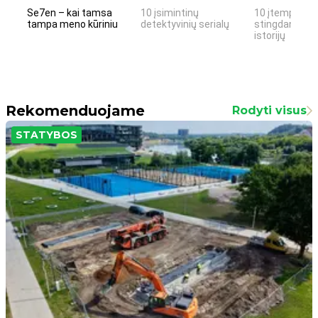
Se7en – kai tamsa
10 įsimintinų
10 įtemptų, k
tampa meno kūriniu
detektyvinių serialų
stingdančių k
istorijų
Rekomenduojame
Rodyti visus
STATYBOS