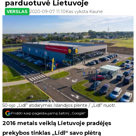
parduotuvė Lietuvoje
VERSLAS
2020-09-07 11:10
Kas vyksta Kaune
50-ojo „Lidl” atidarymas Islandijos plente / „Lidl” nuotr.
Pridėti kaip pageidaujamą šaltinį „Google“
2016 metais veiklą Lietuvoje pradėjęs
prekybos tinklas „Lidl“ savo plėtrą