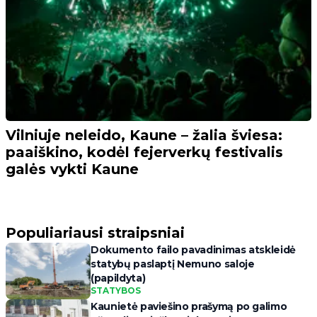
Vilniuje neleido, Kaune – žalia šviesa:
paaiškino, kodėl fejerverkų festivalis
galės vykti Kaune
Populiariausi straipsniai
Dokumento failo pavadinimas atskleidė
statybų paslaptį Nemuno saloje
(papildyta)
STATYBOS
Kaunietė paviešino prašymą po galimo