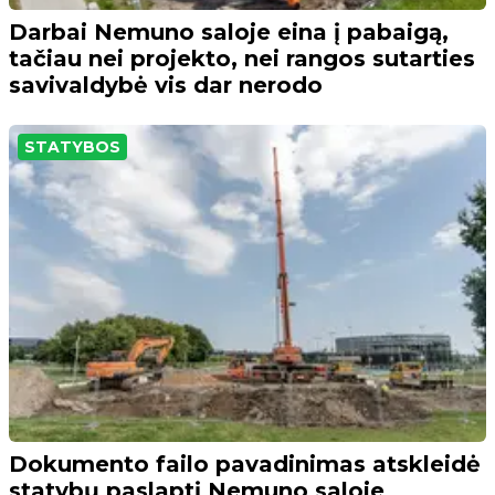
Darbai Nemuno saloje eina į pabaigą,
tačiau nei projekto, nei rangos sutarties
savivaldybė vis dar nerodo
STATYBOS
Dokumento failo pavadinimas atskleidė
statybų paslaptį Nemuno saloje