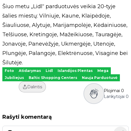
Šiuo metu „Lidl“ parduotuvės veikia 20-tyje
šalies miestų: Vilniuje, Kaune, Klaipėdoje,
Šiauliuose, Alytuje, Marijampolėje, Kėdainiuose,
Telšiuose, Kretingoje, Mažeikiuose, Tauragėje,
Jonavoje, Panevėžyje, Ukmergėje, Utenoje,
Plungėje, Palangoje, Elektrėnuose, Visagine bei
Šilutėje.
Foto
Atidarymas
Lidl
Islandijos Plentas
Mega
Jubiliejus
Baltic Shopping Centers
Nauja Parduotuvė
Dalintis
Plojimai
0
Lankytojai
0
Rašyti komentarą