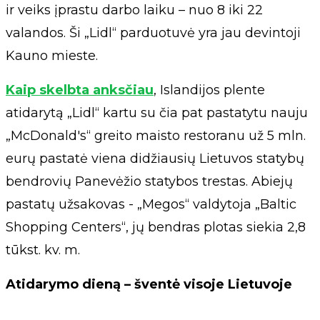
ir veiks įprastu darbo laiku – nuo 8 iki 22
valandos. Ši „Lidl“ parduotuvė yra jau devintoji
Kauno mieste.
Kaip skelbta anksčiau
, Islandijos plente
atidarytą „Lidl“ kartu su čia pat pastatytu nauju
„McDonald's“ greito maisto restoranu už 5 mln.
eurų pastatė viena didžiausių Lietuvos statybų
bendrovių Panevėžio statybos trestas. Abiejų
pastatų užsakovas - „Megos“ valdytoja „Baltic
Shopping Centers“, jų bendras plotas siekia 2,8
tūkst. kv. m.
Atidarymo dieną – šventė visoje Lietuvoje