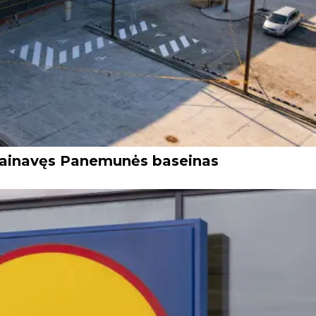
ų kainavęs Panemunės baseinas