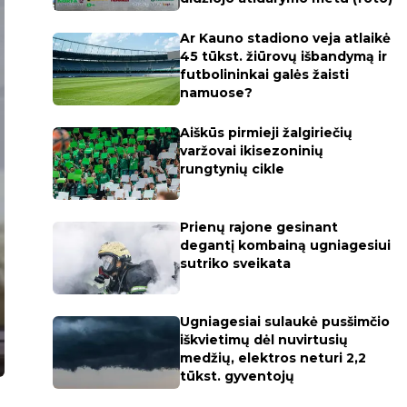
Ar Kauno stadiono veja atlaikė
45 tūkst. žiūrovų išbandymą ir
futbolininkai galės žaisti
namuose?
Aiškūs pirmieji žalgiriečių
varžovai ikisezoninių
rungtynių cikle
Prienų rajone gesinant
degantį kombainą ugniagesiui
sutriko sveikata
Ugniagesiai sulaukė pusšimčio
iškvietimų dėl nuvirtusių
medžių, elektros neturi 2,2
tūkst. gyventojų