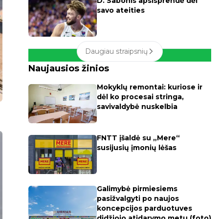
D. Sabonis apsisprendė dėl
savo ateities
Daugiau straipsnių
Naujausios žinios
Mokyklų remontai: kuriose ir
dėl ko procesai stringa,
savivaldybė nuskelbia
FNTT įšaldė su „Mere“
susijusių įmonių lėšas
Galimybė pirmiesiems
pasižvalgyti po naujos
koncepcijos parduotuves
didžiojo atidarymo metu (foto)