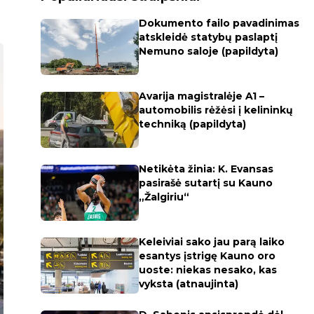
Dokumento failo pavadinimas
atskleidė statybų paslaptį
Nemuno saloje (papildyta)
Avarija magistralėje A1 –
automobilis rėžėsi į kelininkų
techniką (papildyta)
Netikėta žinia: K. Evansas
pasirašė sutartį su Kauno
„Žalgiriu“
Keleiviai sako jau parą laiko
esantys įstrigę Kauno oro
uoste: niekas nesako, kas
vyksta (atnaujinta)