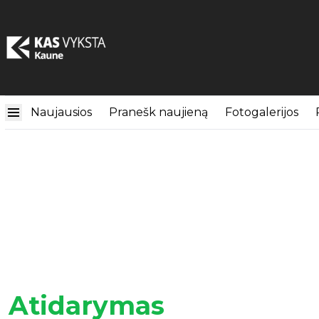
Naujausios
Pranešk naujieną
Fotogalerijos
Atidarymas