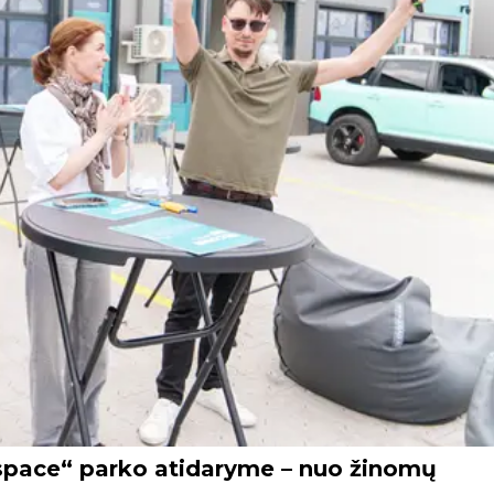
dspace“ parko atidaryme – nuo žinomų