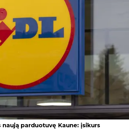
 naują parduotuvę Kaune: įsikurs