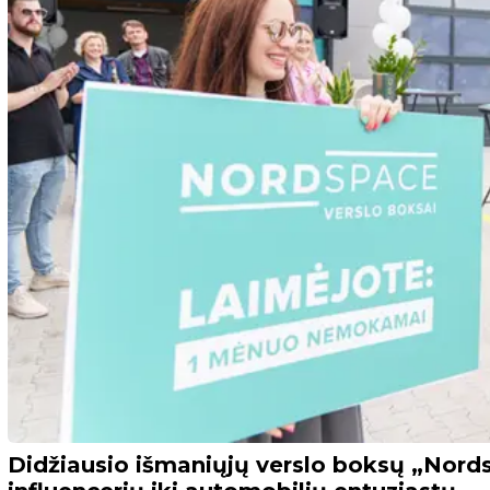
Didžiausio išmaniųjų verslo boksų „Nor