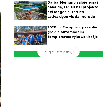
Darbai Nemuno saloje eina į
pabaigą, tačiau nei projekto,
nei rangos sutarties
savivaldybė vis dar nerodo
2028 m. Europos ir pasaulio
greičio automodelių
čempionatas vyks Čekiškėje
Daugiau straipsnių