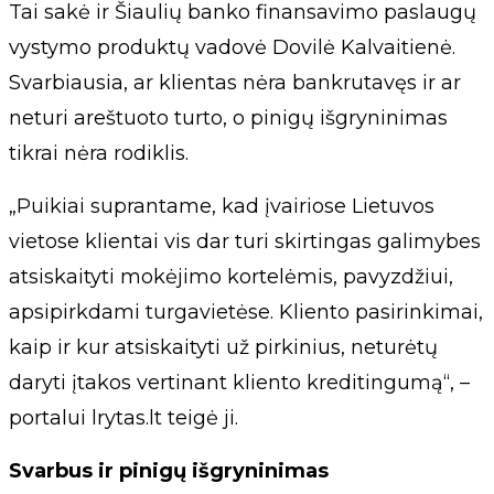
Tai sakė ir Šiaulių banko finansavimo paslaugų
vystymo produktų vadovė Dovilė Kalvaitienė.
Svarbiausia, ar klientas nėra bankrutavęs ir ar
neturi areštuoto turto, o pinigų išgryninimas
tikrai nėra rodiklis.
„Puikiai suprantame, kad įvairiose Lietuvos
vietose klientai vis dar turi skirtingas galimybes
atsiskaityti mokėjimo kortelėmis, pavyzdžiui,
apsipirkdami turgavietėse. Kliento pasirinkimai,
kaip ir kur atsiskaityti už pirkinius, neturėtų
daryti įtakos vertinant kliento kreditingumą“, –
portalui lrytas.lt teigė ji.
Svarbus ir pinigų išgryninimas