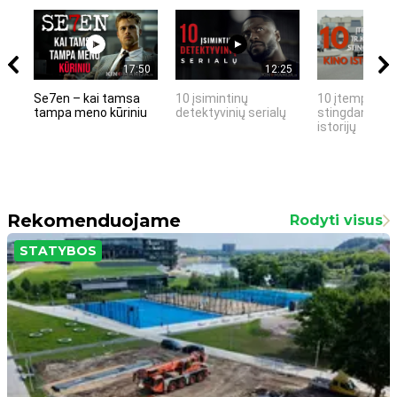
17:50
12:25
Se7en – kai tamsa
10 įsimintinų
10 įtemptų, k
tampa meno kūriniu
detektyvinių serialų
stingdančių k
istorijų
Rekomenduojame
Rodyti visus
STATYBOS