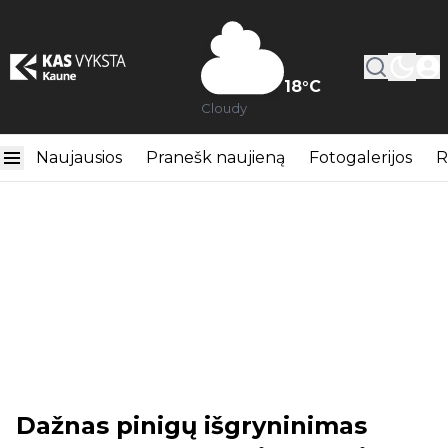
18
°C
Cloudy
Naujausios
Pranešk naujieną
Fotogalerijos
R
Dažnas pinigų išgryninimas