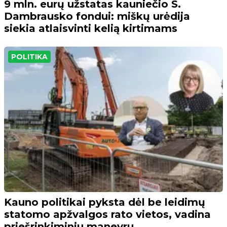
9 mln. eurų užstatas kauniečio S.
Dambrausko fondui: miškų urėdija
siekia atlaisvinti kelią kirtimams
POLITIKA
Kauno politikai pyksta dėl be leidimų
statomo apžvalgos rato vietos, vadina
priešrinkiminiu manevru