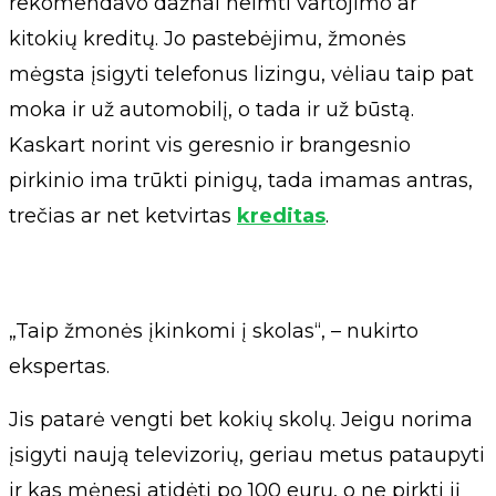
rekomendavo dažnai neimti vartojimo ar
kitokių kreditų. Jo pastebėjimu, žmonės
mėgsta įsigyti telefonus lizingu, vėliau taip pat
moka ir už automobilį, o tada ir už būstą.
Kaskart norint vis geresnio ir brangesnio
pirkinio ima trūkti pinigų, tada imamas antras,
trečias ar net ketvirtas
kreditas
.
„Taip žmonės įkinkomi į skolas“, – nukirto
ekspertas.
Jis patarė vengti bet kokių skolų. Jeigu norima
įsigyti naują televizorių, geriau metus pataupyti
ir kas mėnesį atidėti po 100 eurų, o ne pirkti jį