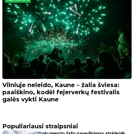
Vilniuje neleido, Kaune – žalia šviesa:
paaiškino, kodėl fejerverkų festivalis
galės vykti Kaune
Populiariausi straipsniai
Dokumento failo pavadinimas atskleidė