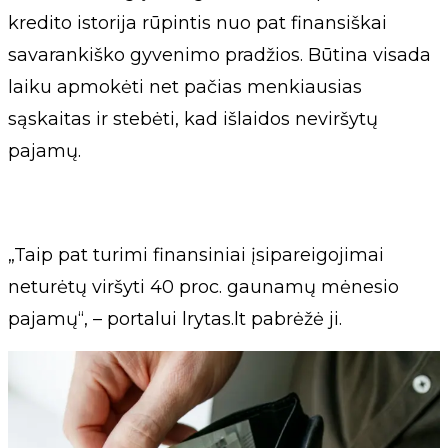
kredito istorija rūpintis nuo pat finansiškai
savarankiško gyvenimo pradžios. Būtina visada
laiku apmokėti net pačias menkiausias
sąskaitas ir stebėti, kad išlaidos neviršytų
pajamų.
„Taip pat turimi finansiniai įsipareigojimai
neturėtų viršyti 40 proc. gaunamų mėnesio
pajamų“, – portalui lrytas.lt pabrėžė ji.