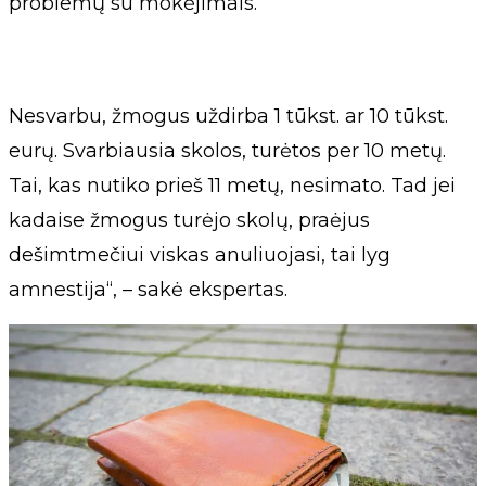
problemų su mokėjimais.
Nesvarbu, žmogus uždirba 1 tūkst. ar 10 tūkst.
eurų. Svarbiausia skolos, turėtos per 10 metų.
Tai, kas nutiko prieš 11 metų, nesimato. Tad jei
kadaise žmogus turėjo skolų, praėjus
dešimtmečiui viskas anuliuojasi, tai lyg
amnestija“, – sakė ekspertas.