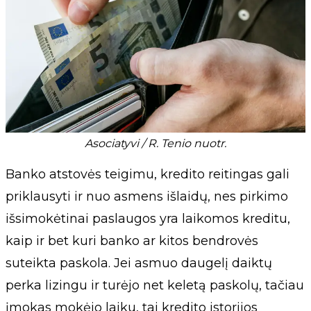
Asociatyvi / R. Tenio nuotr.
Banko atstovės teigimu, kredito reitingas gali
priklausyti ir nuo asmens išlaidų, nes pirkimo
išsimokėtinai paslaugos yra laikomos kreditu,
kaip ir bet kuri banko ar kitos bendrovės
suteikta paskola. Jei asmuo daugelį daiktų
perka lizingu ir turėjo net keletą paskolų, tačiau
įmokas mokėjo laiku, tai kredito istorijos