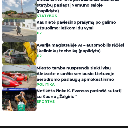
statybų paslaptį Nemuno saloje
(papildyta)
STATYBOS
Kaunietė paviešino prašymą po galimo
užpuolimo: ieškomi du vyrai
112
Avarija magistralėje A1 – automobilis rėžėsi
į kelininkų techniką (papildyta)
112
Miesto taryba nusprendė siekti visų
Aleksote esančio seniausio Lietuvoje
aerodromo paslaugų apmokestinimo
POLITIKA
Netikėta žinia: K. Evansas pasirašė sutartį
su Kauno „Žalgiriu“
SPORTAS