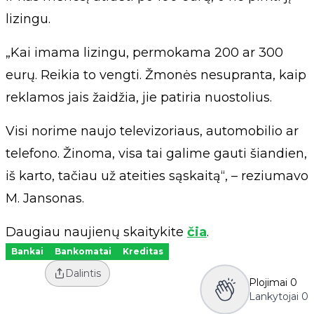
lizingu.
„Kai imama lizingu, permokama 200 ar 300
eurų. Reikia to vengti. Žmonės nesupranta, kaip
reklamos jais žaidžia, jie patiria nuostolius.
Visi norime naujo televizoriaus, automobilio ar
telefono. Žinoma, visa tai galime gauti šiandien,
iš karto, tačiau už ateities sąskaitą“, – reziumavo
M. Jansonas.
Daugiau naujienų skaitykite
čia
.
Bankai
Bankomatai
Kreditas
Dalintis
Plojimai
0
Lankytojai
0