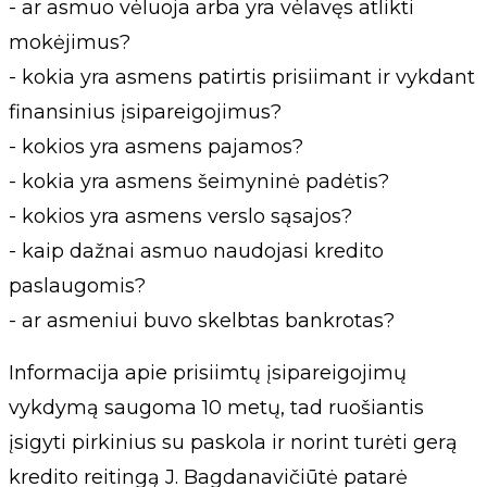
- ar asmuo vėluoja arba yra vėlavęs atlikti
mokėjimus?
- kokia yra asmens patirtis prisiimant ir vykdant
finansinius įsipareigojimus?
- kokios yra asmens pajamos?
- kokia yra asmens šeimyninė padėtis?
- kokios yra asmens verslo sąsajos?
- kaip dažnai asmuo naudojasi kredito
paslaugomis?
- ar asmeniui buvo skelbtas bankrotas?
Informacija apie prisiimtų įsipareigojimų
vykdymą saugoma 10 metų, tad ruošiantis
įsigyti pirkinius su paskola ir norint turėti gerą
kredito reitingą J. Bagdanavičiūtė patarė