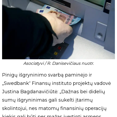
Asociatyvi / R. Danisevičiaus nuotr.
Pinigų išgryninimo svarbą paminėjo ir
„Swedbank“ Finansų instituto projektų vadovė
Justina Bagdanavičiūtė: „Dažnas bei didelių
sumų išgryninimas gali sukelti įtarimų
skolintojui, nes matomų finansinių operacijų
kiekis gali būti per mažas įvertinti asmens