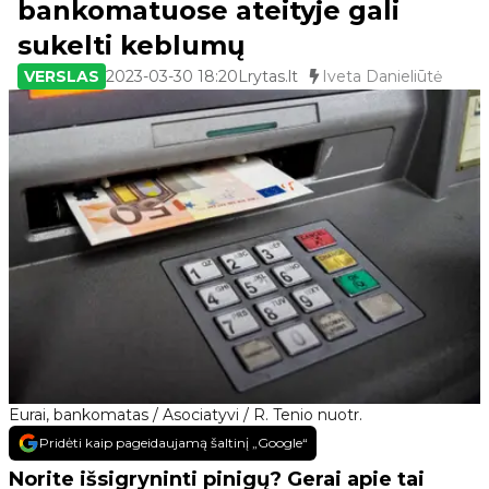
bankomatuose ateityje gali
sukelti keblumų
VERSLAS
2023-03-30 18:20
Lrytas.lt
Iveta Danieliūtė
Eurai, bankomatas / Asociatyvi / R. Tenio nuotr.
Pridėti kaip pageidaujamą šaltinį „Google“
Norite išsigryninti pinigų? Gerai apie tai