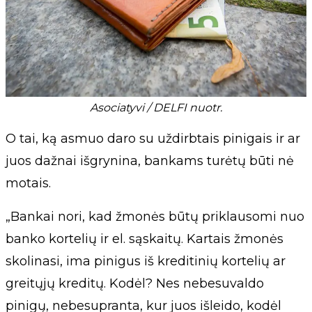
Asociatyvi / DELFI nuotr.
O tai, ką asmuo daro su uždirbtais pinigais ir ar
juos dažnai išgrynina, bankams turėtų būti nė
motais.
„Bankai nori, kad žmonės būtų priklausomi nuo
banko kortelių ir el. sąskaitų. Kartais žmonės
skolinasi, ima pinigus iš kreditinių kortelių ar
greitųjų kreditų. Kodėl? Nes nebesuvaldo
pinigų, nebesupranta, kur juos išleido, kodėl