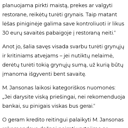
planuojama pirkti maistą, prekes ar valgyti
restorane, reikėtų turėti grynais. Taip matant
lėšas piniginėje galima save kontroliuoti ir likus
30 eurų savaitės pabaigoje į restoraną neiti.“
Anot jo, šalia savęs visada svarbu turėti grynųjų
ir kritiniams atvejams – jei nutiktų nelaimė,
derėtų turėti tokią grynųjų sumą, už kurią būtų
įmanoma išgyventi bent savaitę.
M. Jansonas laikosi kategoriškos nuomonės:
„Jei darysite viską priešingai, nei rekomenduoja
bankai, su pinigais viskas bus gerai.“
O geram kredito reitingui palaikyti M. Jansonas