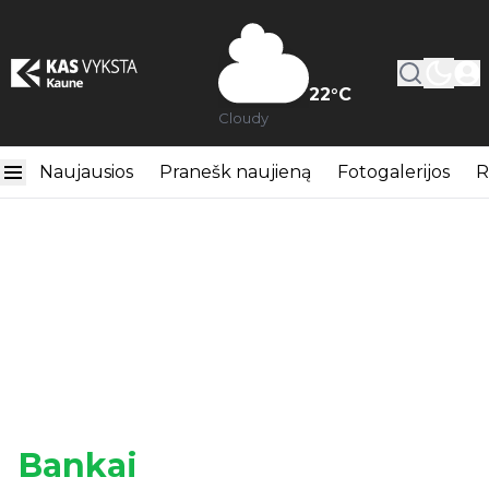
22
°C
Cloudy
Naujausios
Pranešk naujieną
Fotogalerijos
R
Bankai