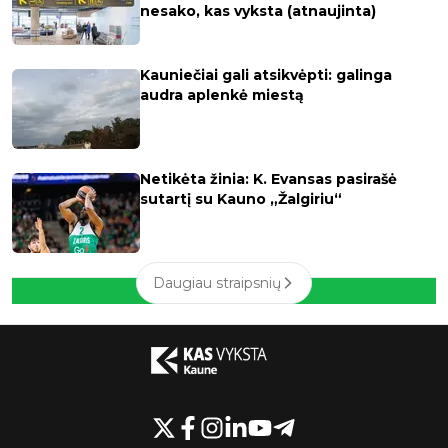
nesako, kas vyksta (atnaujinta)
Kauniečiai gali atsikvėpti: galinga
audra aplenkė miestą
Netikėta žinia: K. Evansas pasirašė
sutartį su Kauno „Žalgiriu“
Daugiau straipsnių