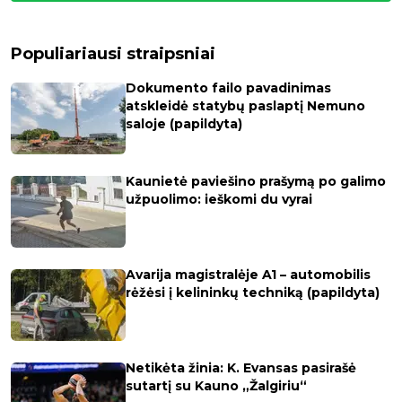
Populiariausi straipsniai
Dokumento failo pavadinimas
atskleidė statybų paslaptį Nemuno
saloje (papildyta)
Kaunietė paviešino prašymą po galimo
užpuolimo: ieškomi du vyrai
Avarija magistralėje A1 – automobilis
rėžėsi į kelininkų techniką (papildyta)
Netikėta žinia: K. Evansas pasirašė
sutartį su Kauno „Žalgiriu“