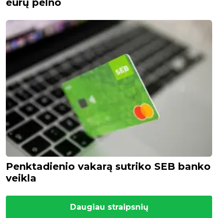
eurų pelno
Penktadienio vakarą sutriko SEB banko
veikla
Daugiau straipsnių