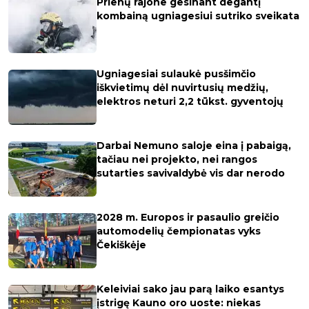
Prienų rajone gesinant degantį
kombainą ugniagesiui sutriko sveikata
Ugniagesiai sulaukė pusšimčio
iškvietimų dėl nuvirtusių medžių,
elektros neturi 2,2 tūkst. gyventojų
Darbai Nemuno saloje eina į pabaigą,
tačiau nei projekto, nei rangos
sutarties savivaldybė vis dar nerodo
2028 m. Europos ir pasaulio greičio
automodelių čempionatas vyks
Čekiškėje
Keleiviai sako jau parą laiko esantys
įstrigę Kauno oro uoste: niekas