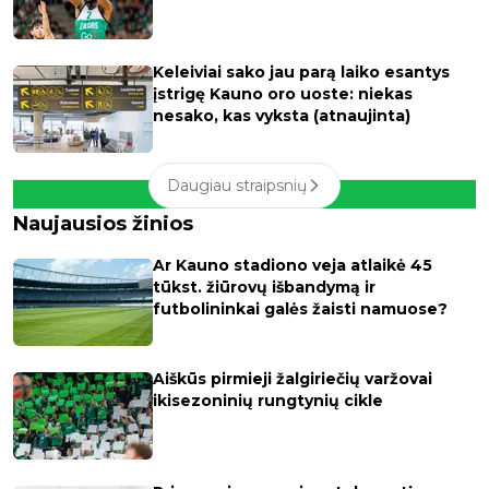
Keleiviai sako jau parą laiko esantys
įstrigę Kauno oro uoste: niekas
nesako, kas vyksta (atnaujinta)
Daugiau straipsnių
Naujausios žinios
Ar Kauno stadiono veja atlaikė 45
tūkst. žiūrovų išbandymą ir
futbolininkai galės žaisti namuose?
Aiškūs pirmieji žalgiriečių varžovai
ikisezoninių rungtynių cikle