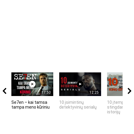
17:50
12:25
Se7en – kai tamsa
10 įsimintinų
10 įtemptų, k
tampa meno kūriniu
detektyvinių serialų
stingdančių k
istorijų