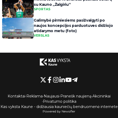
su Kauno „Žalgiriu“
SPORTAS
Galimybė pirmiesiems pasižvalgyti po
naujos koncepcijos parduotuves didžiojo
atidarymo metu (foto)
VERSLAS
Kontaktai
•
Reklama
•
Naujausi
•
Pranešk naujieną
•
Akcininkai
•
Privatumo politika
Kas vyksta Kaune - didžiausia kauniečių bendruomenė internete
Powered by Newsifier