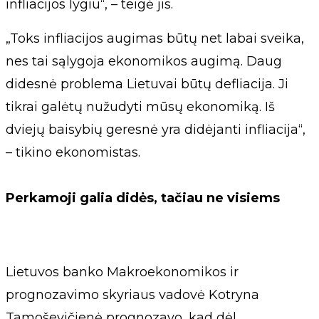
infliacijos lygiu“, – teigė jis.
„Toks infliacijos augimas būtų net labai sveika,
nes tai sąlygoja ekonomikos augimą. Daug
didesnė problema Lietuvai būtų defliacija. Ji
tikrai galėtų nužudyti mūsų ekonomiką. Iš
dviejų baisybių geresnė yra didėjanti infliacija“,
– tikino ekonomistas.
Perkamoji galia didės, tačiau ne visiems
Lietuvos banko Makroekonomikos ir
prognozavimo skyriaus vadovė Kotryna
Tamoševičienė prognozavo, kad dėl