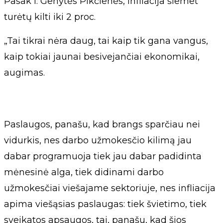
Pasak I. Genytės Pikčienės, infliacija šiemet
turėtų kilti iki 2 proc.
„Tai tikrai nėra daug, tai kaip tik gana vangus,
kaip tokiai jaunai besivejančiai ekonomikai,
augimas.
Paslaugos, panašu, kad brangs sparčiau nei
vidurkis, nes darbo užmokesčio kilimą jau
dabar programuoja tiek jau dabar padidinta
mėnesinė alga, tiek didinami darbo
užmokesčiai viešajame sektoriuje, nes infliacija
apima viešąsias paslaugas: tiek švietimo, tiek
sveikatos apsaugos, tai, panašu, kad šios