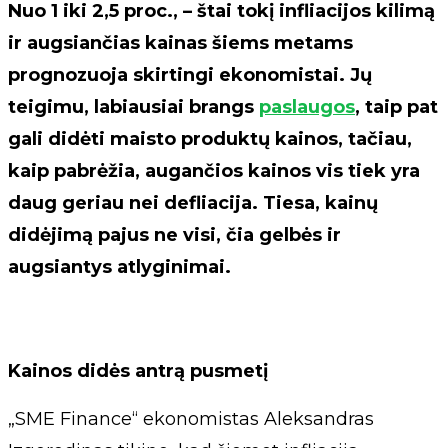
Nuo 1 iki 2,5 proc., – štai tokį infliacijos kilimą
ir augsiančias kainas šiems metams
prognozuoja skirtingi ekonomistai. Jų
teigimu, labiausiai brangs
paslaugos
, taip pat
gali didėti maisto produktų kainos, tačiau,
kaip pabrėžia, augančios kainos vis tiek yra
daug geriau nei defliacija. Tiesa, kainų
didėjimą pajus ne visi, čia gelbės ir
augsiantys atlyginimai.
Kainos didės antrą pusmetį
„SME Finance“ ekonomistas Aleksandras