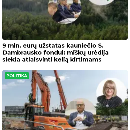
9 mln. eurų užstatas kauniečio S.
Dambrausko fondui: miškų urėdija
siekia atlaisvinti kelią kirtimams
POLITIKA