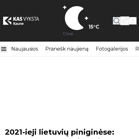
15
°C
Clear
Naujausios
Pranešk naujieną
Fotogalerijos
R
2021-ieji lietuvių piniginėse: