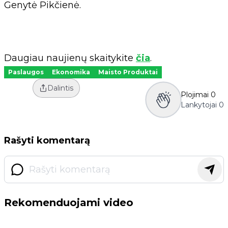
Genytė Pikčienė.
Daugiau naujienų skaitykite
čia
.
Paslaugos
Ekonomika
Maisto Produktai
Dalintis
Plojimai
0
Lankytojai
0
Rašyti komentarą
Rekomenduojami video