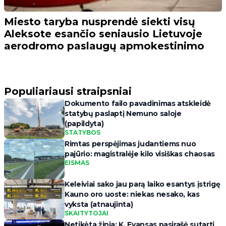
Miesto taryba nusprendė siekti visų
Aleksote esančio seniausio Lietuvoje
aerodromo paslaugų apmokestinimo
Populiariausi straipsniai
Dokumento failo pavadinimas atskleidė
statybų paslaptį Nemuno saloje
(papildyta)
STATYBOS
Rimtas perspėjimas judantiems nuo
pajūrio: magistralėje kilo visiškas chaosas
EISMAS
Keleiviai sako jau parą laiko esantys įstrigę
Kauno oro uoste: niekas nesako, kas
vyksta (atnaujinta)
SKAITYTOJAI
Netikėta žinia: K. Evansas pasirašė sutartį