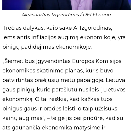
Aleksandras Izgorodinas / DELFI nuotr.
Trečias dalykas, kaip sakė A. Izgorodinas,
lemsiantis infliacijos augimą ekonomikoje, yra
pinigų padidėjimas ekonomikoje.
„Šiemet bus įgyvendintas Europos Komisijos
ekonomikos skatinimo planas, kuris buvo
patvirtintas praėjusių metų pabaigoje. Lietuva
gaus pinigų, kurie parašiutu nusileis į Lietuvos
ekonomiką. O tai reiškia, kad kažkas tuos
pinigus gaus ir pradės leisti, o taip užsisuks
kainų augimas“, – teigė jis bei pridūrė, kad su
atsigaunančia ekonomika matysime ir