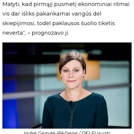
Matyti, kad pirmąjį pusmetį ekonominiai ritmai
vis dar išliks pakankamai vangūs dėl
skiepijimosi, todėl paklausos šuolio tikėtis
neverta“, – prognozavo ji.
Indrė Genytė-Pikčienė / DELFI nuotr.