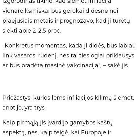
Izgorodinas tikino, kad šiemet infliacija
vienareikšmiškai bus gerokai didesnė nei
praėjusiais metais ir prognozavo, kad ji turėtų
siekti apie 2-2,5 proc.
„Konkretus momentas, kada ji didės, bus labiau
link vasaros, rudenį, nes tai tiesiogiai priklausys
ar bus pradėta masinė vakcinacija“, – sakė jis.
Priežastys, kurios lems infliacijos kilimą šiemet,
anot jo, yra trys.
Kaip pirmąją jis įvardijo gamybos kaštų
aspektą, nes, kaip teigė, kai Europoje ir