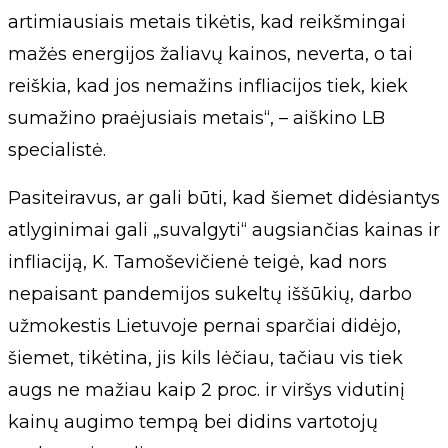
artimiausiais metais tikėtis, kad reikšmingai
mažės energijos žaliavų kainos, neverta, o tai
reiškia, kad jos nemažins infliacijos tiek, kiek
sumažino praėjusiais metais“, – aiškino LB
specialistė.
Pasiteiravus, ar gali būti, kad šiemet didėsiantys
atlyginimai gali „suvalgyti“ augsiančias kainas ir
infliaciją, K. Tamoševičienė teigė, kad nors
nepaisant pandemijos sukeltų iššūkių, darbo
užmokestis Lietuvoje pernai sparčiai didėjo,
šiemet, tikėtina, jis kils lėčiau, tačiau vis tiek
augs ne mažiau kaip 2 proc. ir viršys vidutinį
kainų augimo tempą bei didins vartotojų