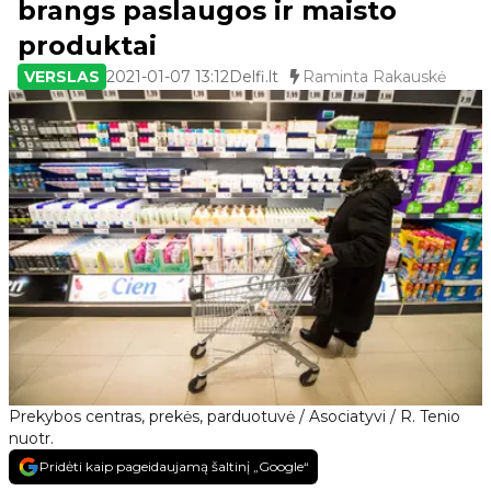
brangs paslaugos ir maisto
produktai
VERSLAS
2021-01-07 13:12
Delfi.lt
Raminta Rakauskė
Prekybos centras, prekės, parduotuvė / Asociatyvi / R. Tenio
nuotr.
Pridėti kaip pageidaujamą šaltinį „Google“