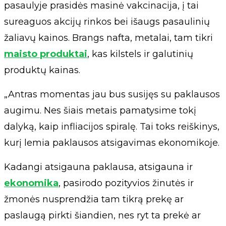
pasaulyje prasidės masinė vakcinacija, į tai
sureaguos akcijų rinkos bei išaugs pasaulinių
žaliavų kainos. Brangs nafta, metalai, tam tikri
maisto produktai
, kas kilstels ir galutinių
produktų kainas.
„Antras momentas jau bus susijęs su paklausos
augimu. Nes šiais metais pamatysime tokį
dalyką, kaip infliacijos spiralę. Tai toks reiškinys,
kurį lemia paklausos atsigavimas ekonomikoje.
Kadangi atsigauna paklausa, atsigauna ir
ekonomika
, pasirodo pozityvios žinutės ir
žmonės nusprendžia tam tikrą prekę ar
paslaugą pirkti šiandien, nes ryt ta prekė ar