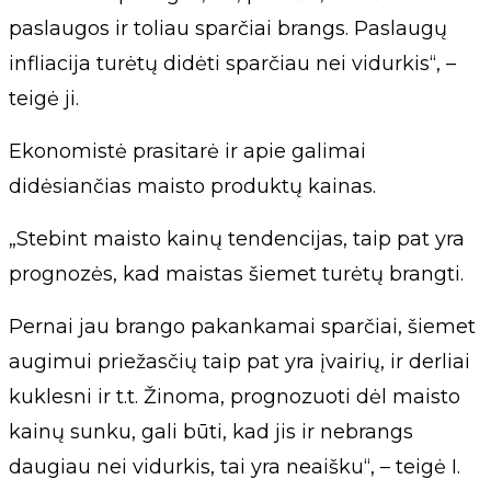
paslaugos ir toliau sparčiai brangs. Paslaugų
infliacija turėtų didėti sparčiau nei vidurkis“, –
teigė ji.
Ekonomistė prasitarė ir apie galimai
didėsiančias maisto produktų kainas.
„Stebint maisto kainų tendencijas, taip pat yra
prognozės, kad maistas šiemet turėtų brangti.
Pernai jau brango pakankamai sparčiai, šiemet
augimui priežasčių taip pat yra įvairių, ir derliai
kuklesni ir t.t. Žinoma, prognozuoti dėl maisto
kainų sunku, gali būti, kad jis ir nebrangs
daugiau nei vidurkis, tai yra neaišku“, – teigė I.