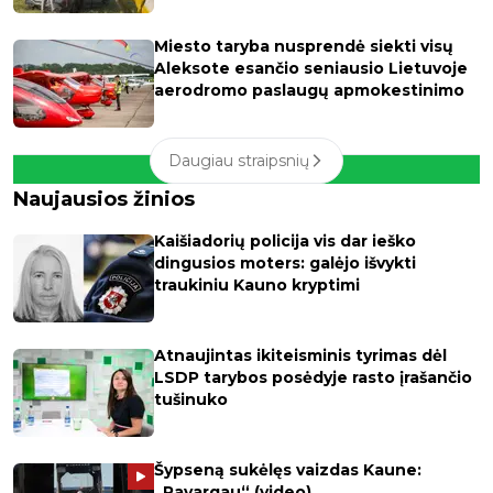
Miesto taryba nusprendė siekti visų
Aleksote esančio seniausio Lietuvoje
aerodromo paslaugų apmokestinimo
Daugiau straipsnių
Naujausios žinios
Kaišiadorių policija vis dar ieško
dingusios moters: galėjo išvykti
traukiniu Kauno kryptimi
Atnaujintas ikiteisminis tyrimas dėl
LSDP tarybos posėdyje rasto įrašančio
tušinuko
Šypseną sukėlęs vaizdas Kaune:
„Pavargau“ (video)