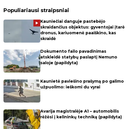
Populiariausi straipsniai
Kauniečiai danguje pastebėjo
skraidančius objektus: gyventojai įtarė
dronus, kariuomenė paaiškino, kas
skraidė
Dokumento failo pavadinimas
atskleidė statybų paslaptį Nemuno
saloje (papildyta)
Kaunietė paviešino prašymą po galimo
užpuolimo: ieškomi du vyrai
Avarija magistralėje A1 – automobilis
rėžėsi į kelininkų techniką (papildyta)