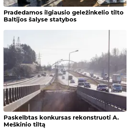
Pradedamos ilgiausio geležinkelio tilto
Baltijos šalyse statybos
Paskelbtas konkursas rekonstruoti A.
Meškinio tiltą