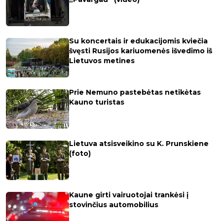
Su koncertais ir edukacijomis kviečia
švęsti Rusijos kariuomenės išvedimo iš
Lietuvos metines
Prie Nemuno pastebėtas netikėtas
Kauno turistas
Lietuva atsisveikino su K. Prunskiene
(foto)
Kaune girti vairuotojai trankėsi į
stovinčius automobilius