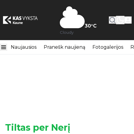
30
°C
Cloudy
Naujausios
Pranešk naujieną
Fotogalerijos
R
Tiltas per Nerį