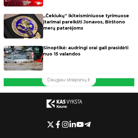
„Čekiukų“ ikiteisminiuose tyrimuose
įtarimai pareikšti Jonavos, Birštono
merų patarėjoms
Sinoptikė: audringi orai gali prasidėti
nuo 15 valandos
Daugiau straipsnių