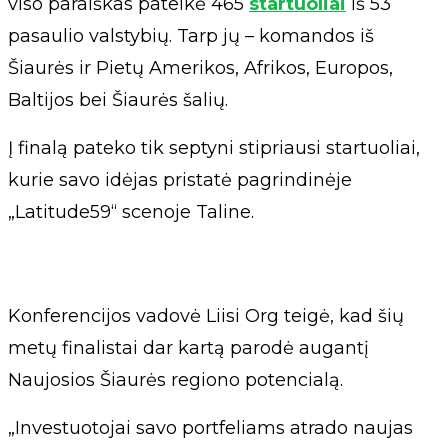
viso paraiškas pateikė 465
startuoliai
iš 53
pasaulio valstybių. Tarp jų – komandos iš
Šiaurės ir Pietų Amerikos, Afrikos, Europos,
Baltijos bei Šiaurės šalių.
Į finalą pateko tik septyni stipriausi startuoliai,
kurie savo idėjas pristatė pagrindinėje
„Latitude59“ scenoje Taline.
Konferencijos vadovė Liisi Org teigė, kad šių
metų finalistai dar kartą parodė augantį
Naujosios Šiaurės regiono potencialą.
„Investuotojai savo portfeliams atrado naujas