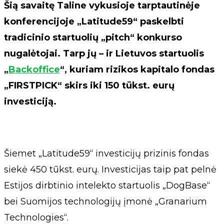
Šią savaitę Taline vykusioje tarptautinėje
konferencijoje „Latitude59“ paskelbti
tradicinio startuolių „pitch“ konkurso
nugalėtojai. Tarp jų – ir Lietuvos startuolis
„
Backoffice
“, kuriam rizikos kapitalo fondas
„FIRSTPICK“ skirs iki 150 tūkst. eurų
investiciją.
Šiemet „Latitude59“ investicijų prizinis fondas
siekė 450 tūkst. eurų. Investicijas taip pat pelnė
Estijos dirbtinio intelekto startuolis „DogBase“
bei Suomijos technologijų įmonė „Granarium
Technologies“.