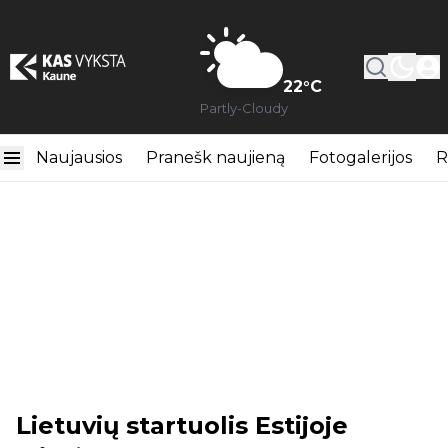
22
°C
Partly-Cloudy
Naujausios
Pranešk naujieną
Fotogalerijos
R
Lietuvių startuolis Estijoje