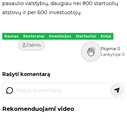
pasaulio valstybių, daugiau nei 800 startuolių
atstovų ir per 600 investuotojų.
Kaunas
Restoranai
Investicijos
Startuoliai
Estija
Dalintis
Plojimai
0
Lankytojai
0
Rašyti komentarą
Rekomenduojami video