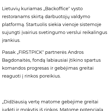
Lietuvių kuriamas „Backoffice“ vysto
restoranams skirtą darbuotojų valdymo
platformą. Startuolis siekia vienoje sistemoje
sujungti įvairius svetingumo verslui reikalingus
įrankius.
Pasak „FIRSTPICK“ partnerės Andros
Bagdonaitės, fondą labiausiai įtikino spartus
komandos progresas ir gebėjimas greitai
reaguoti į rinkos poreikius.
„Didžiausią vertę matome gebėjime greitai
judėti ir mokytis iš rinkos. Matome potencialą