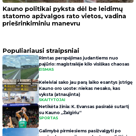
Kauno politikai pyksta dėl be leidimų
statomo apžvalgos rato vietos, vadina
priešrinkiminiu manevru
Populiariausi straipsniai
Rimtas perspėjimas judantiems nuo
pajūrio: magistralėje kilo visiškas chaosas
EISMAS
Keleiviai sako jau parą laiko esantys įstrigę
Kauno oro uoste: niekas nesako, kas
vyksta (atnaujinta)
SKAITYTOJAI
Netikėta žinia: K. Evansas pasirašė sutartį
su Kauno „Žalgiriu“
SPORTAS
Galimybė pirmiesiems pasižvalgyti po