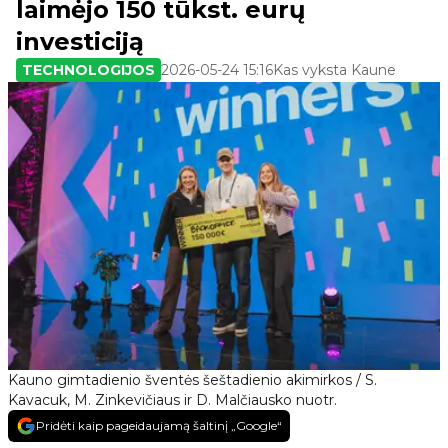
laimėjo 150 tūkst. eurų
investiciją
TECHNOLOGIJOS
2026-05-24 15:16
Kas vyksta Kaune
Kauno gimtadienio šventės šeštadienio akimirkos / S.
Kavacuk, M. Zinkevičiaus ir D. Malčiausko nuotr.
Pridėti kaip pageidaujamą šaltinį „Google“