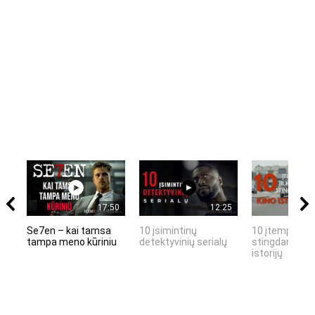
17:50
12:25
Se7en – kai tamsa
10 įsimintinų
10 įtemptų, k
tampa meno kūriniu
detektyvinių serialų
stingdančių k
istorijų