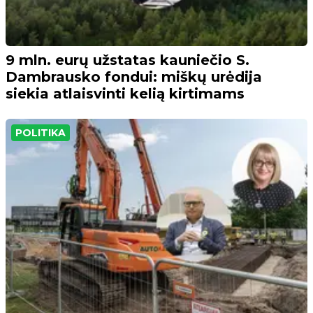
9 mln. eurų užstatas kauniečio S.
Dambrausko fondui: miškų urėdija
siekia atlaisvinti kelią kirtimams
POLITIKA