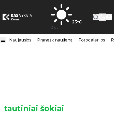
23
°C
Clear
Naujausios
Pranešk naujieną
Fotogalerijos
R
tautiniai šokiai