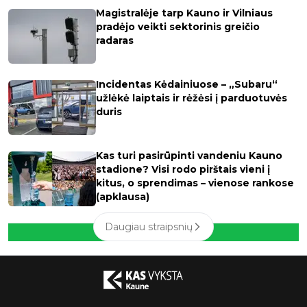
Magistralėje tarp Kauno ir Vilniaus
pradėjo veikti sektorinis greičio
radaras
Incidentas Kėdainiuose – „Subaru“
užlėkė laiptais ir rėžėsi į parduotuvės
duris
Kas turi pasirūpinti vandeniu Kauno
stadione? Visi rodo pirštais vieni į
kitus, o sprendimas – vienose rankose
(apklausa)
Daugiau straipsnių