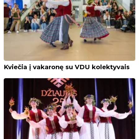
Kviečia į vakaronę su VDU kolektyvais