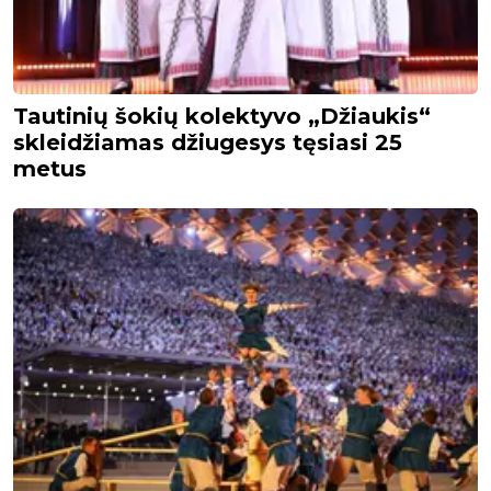
Tautinių šokių kolektyvo „Džiaukis“
skleidžiamas džiugesys tęsiasi 25
metus