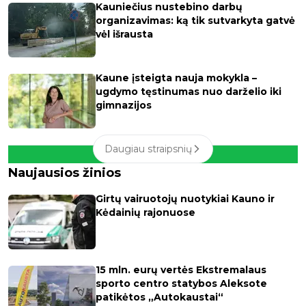
Kauniečius nustebino darbų
organizavimas: ką tik sutvarkyta gatvė
vėl išrausta
Kaune įsteigta nauja mokykla –
ugdymo tęstinumas nuo darželio iki
gimnazijos
Daugiau straipsnių
Naujausios žinios
Girtų vairuotojų nuotykiai Kauno ir
Kėdainių rajonuose
15 mln. eurų vertės Ekstremalaus
sporto centro statybos Aleksote
patikėtos „Autokaustai“