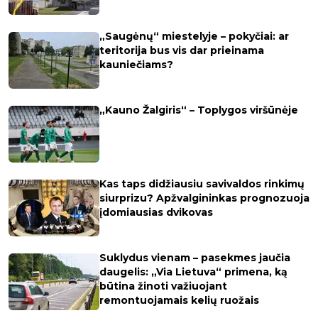
„Saugėnų“ miestelyje – pokyčiai: ar
teritorija bus vis dar prieinama
kauniečiams?
„Kauno Žalgiris“ – Toplygos viršūnėje
Kas taps didžiausiu savivaldos rinkimų
siurprizu? Apžvalgininkas prognozuoja
įdomiausias dvikovas
Suklydus vienam – pasekmes jaučia
daugelis: „Via Lietuva“ primena, ką
būtina žinoti važiuojant
remontuojamais kelių ruožais