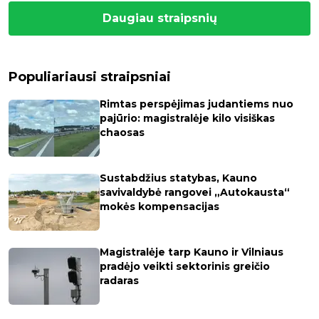
Daugiau straipsnių
Populiariausi straipsniai
Rimtas perspėjimas judantiems nuo
pajūrio: magistralėje kilo visiškas
chaosas
Sustabdžius statybas, Kauno
savivaldybė rangovei „Autokausta“
mokės kompensacijas
Magistralėje tarp Kauno ir Vilniaus
pradėjo veikti sektorinis greičio
radaras