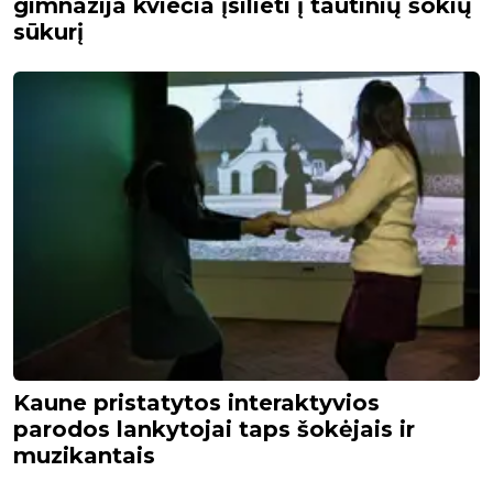
gimnazija kviečia įsilieti į tautinių šokių
sūkurį
Kaune pristatytos interaktyvios
parodos lankytojai taps šokėjais ir
muzikantais