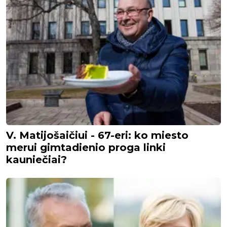
V. Matijošaičiui - 67-eri: ko miesto
merui gimtadienio proga linki
kauniečiai?