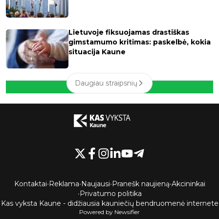
Lietuvoje fiksuojamas drastiškas
gimstamumo kritimas: paskelbė, kokia
situacija Kaune
Daugiau straipsnių
Kontaktai
•
Reklama
•
Naujausi
•
Pranešk naujieną
•
Akcininkai
•
Privatumo politika
Kas vyksta Kaune - didžiausia kauniečių bendruomenė internete
Powered by Newsifier