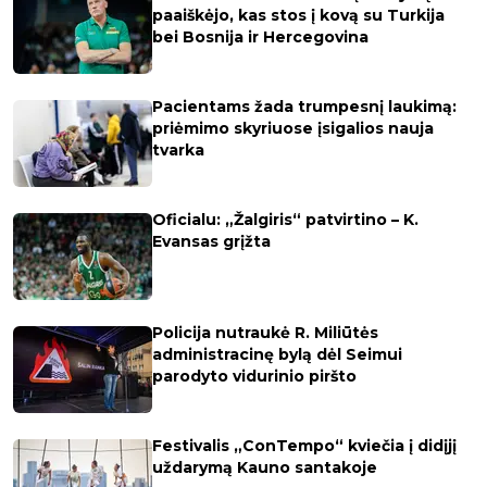
paaiškėjo, kas stos į kovą su Turkija
bei Bosnija ir Hercegovina
Pacientams žada trumpesnį laukimą:
priėmimo skyriuose įsigalios nauja
tvarka
Oficialu: „Žalgiris“ patvirtino – K.
Evansas grįžta
Policija nutraukė R. Miliūtės
administracinę bylą dėl Seimui
parodyto vidurinio piršto
Festivalis „ConTempo“ kviečia į didįjį
uždarymą Kauno santakoje