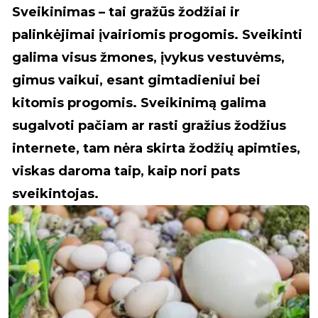
Sveikinimas – tai gražūs žodžiai ir
palinkėjimai įvairiomis progomis. Sveikinti
galima visus žmones, įvykus vestuvėms,
gimus vaikui, esant gimtadieniui bei
kitomis progomis. Sveikinimą galima
sugalvoti pačiam ar rasti gražius žodžius
internete, tam nėra skirta žodžių apimties,
viskas daroma taip, kaip nori pats
sveikintojas.