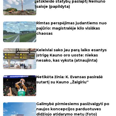
atskleidė statybų paslaptį Nemuno
saloje (papildyta)
Rimtas perspėjimas judantiems nuo
pajūrio: magistralėje kilo visiškas
chaosas
Keleiviai sako jau parą laiko esantys
įstrigę Kauno oro uoste: niekas
nesako, kas vyksta (atnaujinta)
Netikėta žinia: K. Evansas pasirašė
sutartį su Kauno „Žalgiriu“
Galimybė pirmiesiems pasižvalgyti po
naujos koncepcijos parduotuves
didžiojo atidarymo metu (foto)