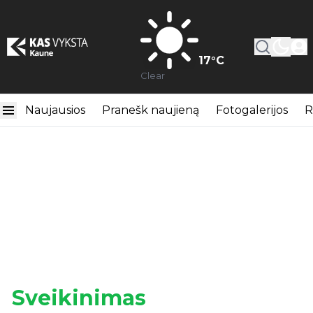
17
°C
Clear
Naujausios
Pranešk naujieną
Fotogalerijos
R
Sveikinimas