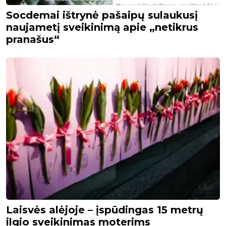
Socdemai ištrynė pašaipų sulaukusį
naujametį sveikinimą apie „netikrus
pranašus“
Laisvės alėjoje – įspūdingas 15 metrų
ilgio sveikinimas moterims