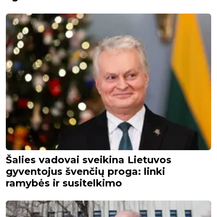
Šalies vadovai sveikina Lietuvos
gyventojus švenčių proga: linki
ramybės ir susitelkimo