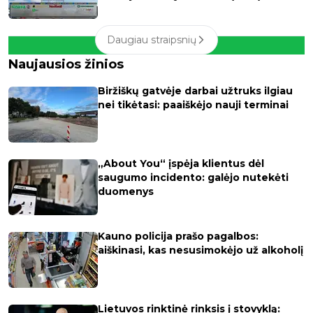
Daugiau straipsnių
Naujausios žinios
Biržiškų gatvėje darbai užtruks ilgiau
nei tikėtasi: paaiškėjo nauji terminai
„About You“ įspėja klientus dėl
saugumo incidento: galėjo nutekėti
duomenys
Kauno policija prašo pagalbos:
aiškinasi, kas nesusimokėjo už alkoholį
Lietuvos rinktinė rinksis į stovyklą: