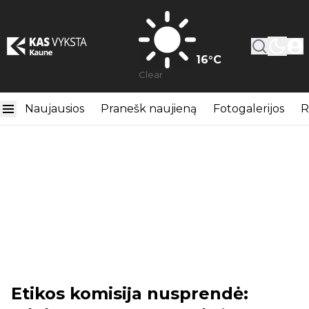
16
°C
Clear
Naujausios
Pranešk naujieną
Fotogalerijos
R
Etikos komisija nusprendė: