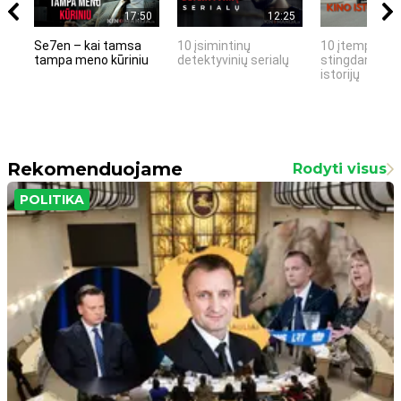
17:50
12:25
Se7en – kai tamsa
10 įsimintinų
10 įtemptų, k
tampa meno kūriniu
detektyvinių serialų
stingdančių k
istorijų
Rekomenduojame
Rodyti visus
POLITIKA