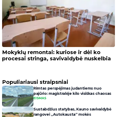
Mokyklų remontai: kuriose ir dėl ko
procesai stringa, savivaldybė nuskelbia
Populiariausi straipsniai
Rimtas perspėjimas judantiems nuo
pajūrio: magistralėje kilo visiškas chaosas
EISMAS
Sustabdžius statybas, Kauno savivaldybė
rangovei „Autokausta“ mokės