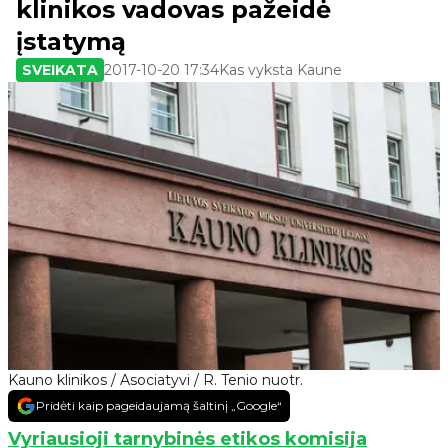
klinikos vadovas pažeidė
įstatymą
SVEIKATA
2017-10-20 17:34
Kas vyksta Kaune
Kauno klinikos / Asociatyvi / R. Tenio nuotr.
Pridėti kaip pageidaujamą šaltinį „Google“
Vyriausioji tarnybinės etikos komisija