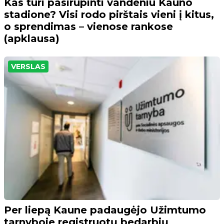
Kas turi pasirūpinti vandeniu Kauno
stadione? Visi rodo pirštais vieni į kitus,
o sprendimas – vienose rankose
(apklausa)
VERSLAS
Per liepą Kaune padaugėjo Užimtumo
tarnyboje registruotų bedarbių