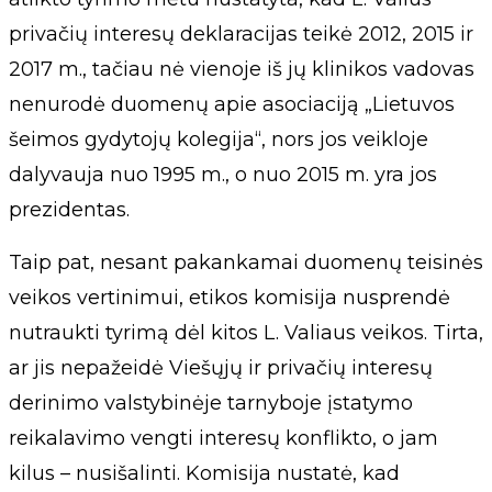
privačių interesų deklaracijas teikė 2012, 2015 ir
2017 m., tačiau nė vienoje iš jų klinikos vadovas
nenurodė duomenų apie asociaciją „Lietuvos
šeimos gydytojų kolegija“, nors jos veikloje
dalyvauja nuo 1995 m., o nuo 2015 m. yra jos
prezidentas.
Taip pat, nesant pakankamai duomenų teisinės
veikos vertinimui, etikos komisija nusprendė
nutraukti tyrimą dėl kitos L. Valiaus veikos. Tirta,
ar jis nepažeidė Viešųjų ir privačių interesų
derinimo valstybinėje tarnyboje įstatymo
reikalavimo vengti interesų konflikto, o jam
kilus – nusišalinti. Komisija nustatė, kad