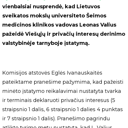
vienbalsiai nusprendė, kad Lietuvos
sveikatos mokslų universiteto Šeimos
medicinos klinikos vadovas Leonas Valius
pažeidė Viešųjų ir privačių interesų derinimo
valstybinėje tarnyboje įstatymą.
Komisijos atstovės Eglės Ivanauskaitės
pateiktame pranešime pažymima, kad pažeisti
minėto įstatymo reikalavimai nustatyta tvarka
ir terminais deklaruoti privačius interesus (5
straipsnio 1 dalis, 6 straipsnio 1 dalies 4 punktas
ir 7 straipsnio 1 dalis). Pranešimo pagrindu
atlikto tyrimo metu nustatyta, kad L. Valius