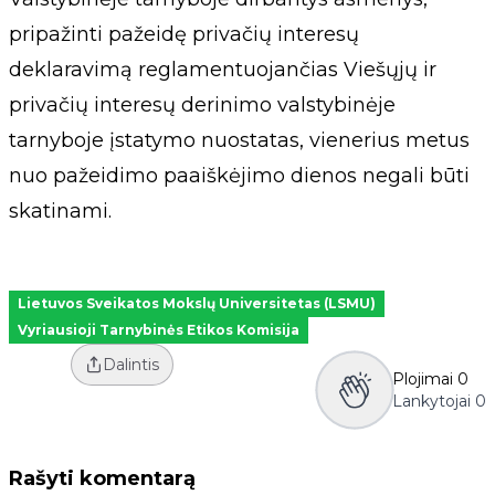
pripažinti pažeidę privačių interesų
deklaravimą reglamentuojančias Viešųjų ir
privačių interesų derinimo valstybinėje
tarnyboje įstatymo nuostatas, vienerius metus
nuo pažeidimo paaiškėjimo dienos negali būti
skatinami.
Lietuvos Sveikatos Mokslų Universitetas (LSMU)
Vyriausioji Tarnybinės Etikos Komisija
Dalintis
Plojimai
0
Lankytojai
0
Rašyti komentarą