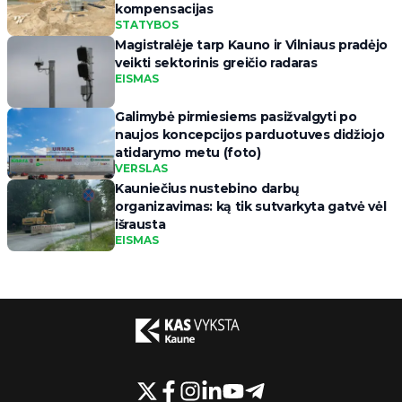
kompensacijas
STATYBOS
Magistralėje tarp Kauno ir Vilniaus pradėjo
veikti sektorinis greičio radaras
EISMAS
Galimybė pirmiesiems pasižvalgyti po
naujos koncepcijos parduotuves didžiojo
atidarymo metu (foto)
VERSLAS
Kauniečius nustebino darbų
organizavimas: ką tik sutvarkyta gatvė vėl
išrausta
EISMAS