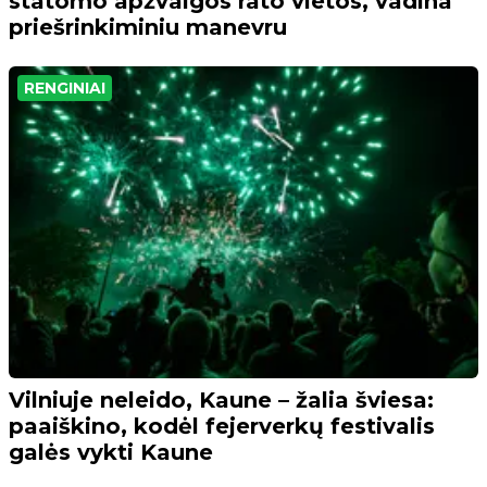
statomo apžvalgos rato vietos, vadina
priešrinkiminiu manevru
RENGINIAI
Vilniuje neleido, Kaune – žalia šviesa:
paaiškino, kodėl fejerverkų festivalis
galės vykti Kaune