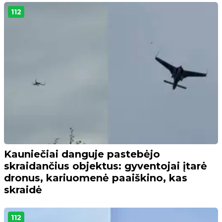
112
Kauniečiai danguje pastebėjo
skraidančius objektus: gyventojai įtarė
dronus, kariuomenė paaiškino, kas
skraidė
112