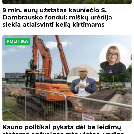
9 mln. eurų užstatas kauniečio S.
Dambrausko fondui: miškų urėdija
siekia atlaisvinti kelią kirtimams
POLITIKA
Kauno politikai pyksta dėl be leidimų