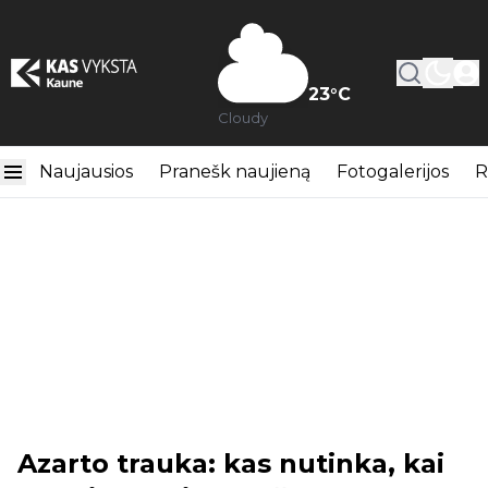
23
°C
Cloudy
Naujausios
Pranešk naujieną
Fotogalerijos
R
Azarto trauka: kas nutinka, kai