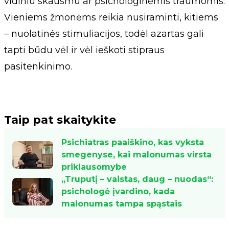
vidiniu skausmu ar psichologinėmis traumomis.
Vieniems žmonėms reikia nusiraminti, kitiems
– nuolatinės stimuliacijos, todėl azartas gali
tapti būdu vėl ir vėl ieškoti stipraus
pasitenkinimo.
Taip pat skaitykite
Psichiatras paaiškino, kas vyksta
smegenyse, kai malonumas virsta
priklausomybe
„Truputį – vaistas, daug – nuodas“:
psichologė įvardino, kada
malonumas tampa spąstais