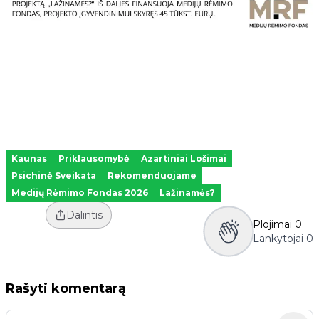
Kaunas
Priklausomybė
Azartiniai Lošimai
Psichinė Sveikata
Rekomenduojame
Medijų Rėmimo Fondas 2026
Lažinamės?
Dalintis
Plojimai
0
Lankytojai
0
Rašyti komentarą