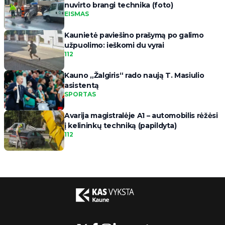
nuvirto brangi technika (foto)
EISMAS
Kaunietė paviešino prašymą po galimo
užpuolimo: ieškomi du vyrai
112
Kauno „Žalgiris“ rado naują T. Masiulio
asistentą
SPORTAS
Avarija magistralėje A1 – automobilis rėžėsi
į kelininkų techniką (papildyta)
112