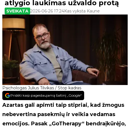
atlygio laukimas užvaldo protą
SVEIKATA
2026-06-26 17:24
Kas vyksta Kaune
Psichologas Julius Tilvikas / Stop kadras
Pridėti kaip pageidaujamą šaltinį „Google“
Azartas gali apimti taip stipriai, kad žmogus
nebevertina pasekmių ir veikia vedamas
emocijos. Pasak „GoTherapy“ bendraįkūrėjo,