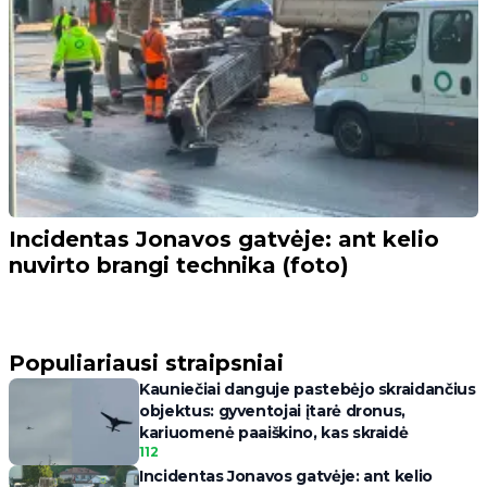
Incidentas Jonavos gatvėje: ant kelio
nuvirto brangi technika (foto)
Populiariausi straipsniai
Kauniečiai danguje pastebėjo skraidančius
objektus: gyventojai įtarė dronus,
kariuomenė paaiškino, kas skraidė
112
Incidentas Jonavos gatvėje: ant kelio