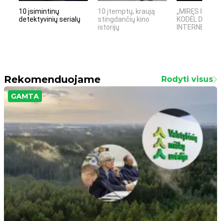
10 įsimintinų
10 įtemptų, kraują
„MIRĘS INTER
detektyvinių serialų
stingdančių kino
KODĖL DIDŽIOJ
istorijų
INTERNETO NĖ
Rekomenduojame
Rodyti visus
GAMTA