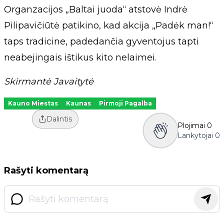
Organzacijos „Baltai juoda“ atstovė Indrė
Pilipavičiūtė patikino, kad akcija „Padėk man!“
taps tradicine, padedančia gyventojus tapti
neabejingais ištikus kito nelaimei.
Skirmantė Javaitytė
Kauno Miestas
Kaunas
Pirmoji Pagalba
Dalintis
Plojimai
0
Lankytojai
0
Rašyti komentarą