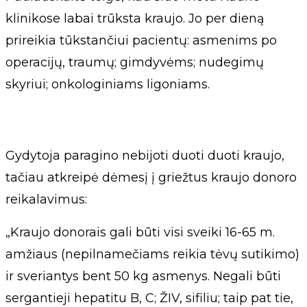
klinikose labai trūksta kraujo. Jo per dieną
prireikia tūkstančiui pacientų: asmenims po
operacijų, traumų; gimdyvėms; nudegimų
skyriui; onkologiniams ligoniams.
Gydytoja paragino nebijoti duoti duoti kraujo,
tačiau atkreipė dėmesį į griežtus kraujo donoro
reikalavimus:
„Kraujo donorais gali būti visi sveiki 16-65 m.
amžiaus (nepilnamečiams reikia tėvų sutikimo)
ir sveriantys bent 50 kg asmenys. Negali būti
sergantieji hepatitu B, C; ŽIV, sifiliu; taip pat tie,