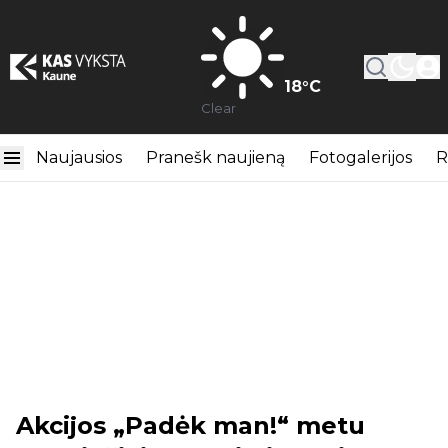
18
°C
Clear
Naujausios
Pranešk naujieną
Fotogalerijos
R
Akcijos „Padėk man!“ metu