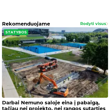
Rekomenduojame
Rodyti visus
STATYBOS
Darbai Nemuno saloje eina į pabaigą,
tačiau nei projekto, nei rangos sutarties