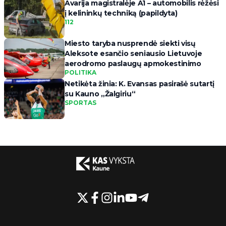
Avarija magistralėje A1 – automobilis rėžėsi
į kelininkų techniką (papildyta)
112
Miesto taryba nusprendė siekti visų
Aleksote esančio seniausio Lietuvoje
aerodromo paslaugų apmokestinimo
POLITIKA
Netikėta žinia: K. Evansas pasirašė sutartį
su Kauno „Žalgiriu“
SPORTAS