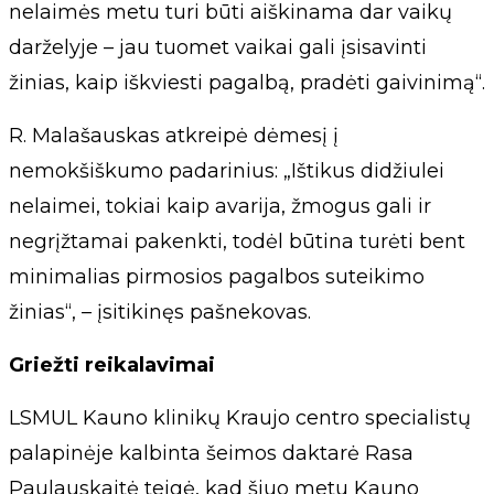
nelaimės metu turi būti aiškinama dar vaikų
darželyje – jau tuomet vaikai gali įsisavinti
žinias, kaip iškviesti pagalbą, pradėti gaivinimą“.
R. Malašauskas atkreipė dėmesį į
nemokšiškumo padarinius: „Ištikus didžiulei
nelaimei, tokiai kaip avarija, žmogus gali ir
negrįžtamai pakenkti, todėl būtina turėti bent
minimalias pirmosios pagalbos suteikimo
žinias“, – įsitikinęs pašnekovas.
Griežti reikalavimai
LSMUL Kauno klinikų Kraujo centro specialistų
palapinėje kalbinta šeimos daktarė Rasa
Paulauskaitė teigė, kad šiuo metu Kauno