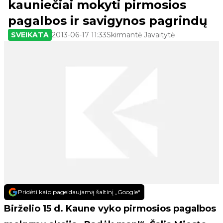
kauniečiai mokyti pirmosios
pagalbos ir savigynos pagrindų
SVEIKATA
2013-06-17 11:33
Skirmantė Javaitytė
Pridėti kaip pageidaujamą šaltinį „Google“
Birželio 15 d. Kaune vyko pirmosios pagalbos