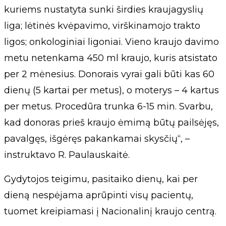
kuriems nustatyta sunki širdies kraujagyslių
liga; lėtinės kvėpavimo, virškinamojo trakto
ligos; onkologiniai ligoniai. Vieno kraujo davimo
metu netenkama 450 ml kraujo, kuris atsistato
per 2 mėnesius. Donorais vyrai gali būti kas 60
dienų (5 kartai per metus), o moterys – 4 kartus
per metus. Procedūra trunka 6-15 min. Svarbu,
kad donoras prieš kraujo ėmimą būtų pailsėjęs,
pavalgęs, išgėręs pakankamai skysčių“, –
instruktavo R. Paulauskaitė.
Gydytojos teigimu, pasitaiko dienų, kai per
dieną nespėjama aprūpinti visų pacientų,
tuomet kreipiamasi į Nacionalinį kraujo centrą.