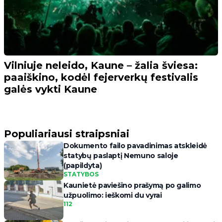
Vilniuje neleido, Kaune – žalia šviesa:
paaiškino, kodėl fejerverkų festivalis
galės vykti Kaune
Populiariausi straipsniai
Dokumento failo pavadinimas atskleidė
statybų paslaptį Nemuno saloje
(papildyta)
STATYBOS
Kaunietė paviešino prašymą po galimo
užpuolimo: ieškomi du vyrai
112