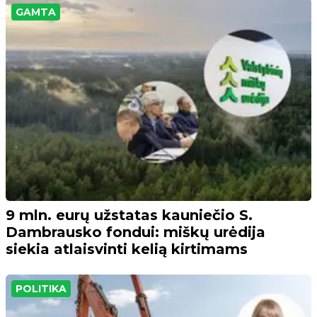
GAMTA
9 mln. eurų užstatas kauniečio S.
Dambrausko fondui: miškų urėdija
siekia atlaisvinti kelią kirtimams
POLITIKA