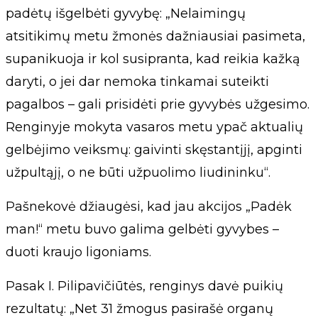
padėtų išgelbėti gyvybę: „Nelaimingų
atsitikimų metu žmonės dažniausiai pasimeta,
supanikuoja ir kol susipranta, kad reikia kažką
daryti, o jei dar nemoka tinkamai suteikti
pagalbos – gali prisidėti prie gyvybės užgesimo.
Renginyje mokyta vasaros metu ypač aktualių
gelbėjimo veiksmų: gaivinti skęstantįjį, apginti
užpultąjį, o ne būti užpuolimo liudininku“.
Pašnekovė džiaugėsi, kad jau akcijos „Padėk
man!“ metu buvo galima gelbėti gyvybes –
duoti kraujo ligoniams.
Pasak I. Pilipavičiūtės, renginys davė puikių
rezultatų: „Net 31 žmogus pasirašė organų