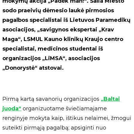
mokymų akcija „Padėk man!“. Šalia Miesto
sodo praeivių dėmesio laukė pirmosios
pagalbos specialistai iš Lietuvos Paramedikų
asociacijos, „savigynos ekspertai „Krav
Maga“, LSMUL Kauno klinikų Kraujo centro
specialistai, medicinos studentai iš
organizacijos „LiMSA“, asociacijos
„Donorystė“ atstovai.
Pirmą kartą savanorių organizacijos
„Baltai
juoda“
organizuotame šviečiamajame
renginyje mokyta kaip, ištikus nelaimei, žmogui
suteikti pirmąją pagalbą; apsiginti nuo