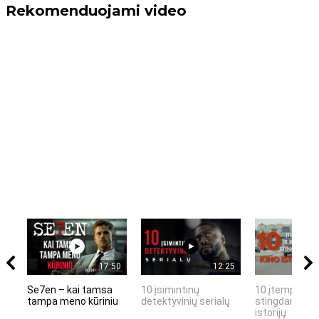
Rekomenduojami video
17:50
12:25
Se7en – kai tamsa
10 įsimintinų
10 įtemptų, k
tampa meno kūriniu
detektyvinių serialų
stingdančių k
istorijų