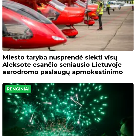
Miesto taryba nusprendė siekti visų
Aleksote esančio seniausio Lietuvoje
aerodromo paslaugų apmokestinimo
RENGINIAI