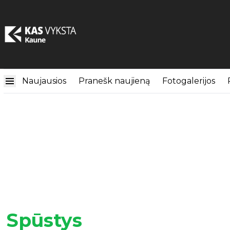
Naujausios
Pranešk naujieną
Fotogalerijos
Spūstys