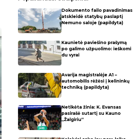
Dokumento failo pavadinimas
atskleidė statybų paslaptį
Nemuno saloje (papildyta)
Kaunietė paviešino prašymą
po galimo užpuolimo: ieškomi
du vyrai
Avarija magistralėje A1 –
automobilis rėžėsi į kelininkų
techniką (papildyta)
Netikėta žinia: K. Evansas
pasirašė sutartį su Kauno
„Žalgiriu“