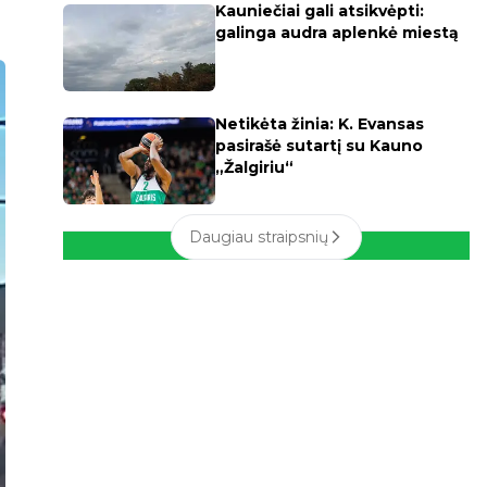
Kauniečiai gali atsikvėpti:
galinga audra aplenkė miestą
Netikėta žinia: K. Evansas
pasirašė sutartį su Kauno
„Žalgiriu“
Daugiau straipsnių