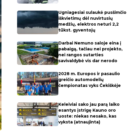
Ugniagesiai sulaukė pusšimčio
iškvietimų dėl nuvirtusių
medžių, elektros neturi 2,2
tūkst. gyventojų
Darbai Nemuno saloje eina į
pabaigą, tačiau nei projekto,
nei rangos sutarties
savivaldybė vis dar nerodo
2028 m. Europos ir pasaulio
greičio automodelių
čempionatas vyks Čekiškėje
Keleiviai sako jau parą laiko
esantys įstrigę Kauno oro
uoste: niekas nesako, kas
vyksta (atnaujinta)