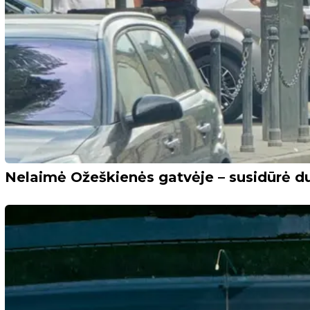
Nelaimė Ožeškienės gatvėje – susidūrė du