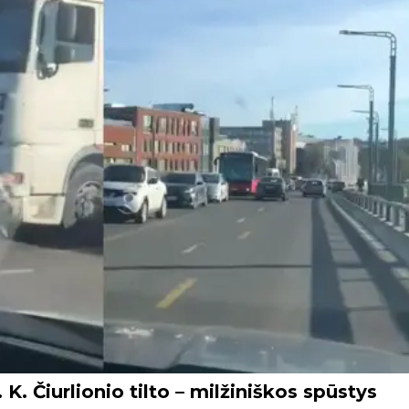
. Čiurlionio tilto – milžiniškos spūstys