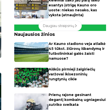
Keleiviai sako jau parą laiko
esantys įstrigę Kauno oro
uoste: niekas nesako, kas
vyksta (atnaujinta)
Daugiau straipsnių
Naujausios žinios
Ar Kauno stadiono veja atlaikė
45 tūkst. žiūrovų išbandymą ir
futbolininkai galės žaisti
namuose?
Aiškūs pirmieji žalgiriečių
varžovai ikisezoninių
rungtynių cikle
Prienų rajone gesinant
degantį kombainą ugniagesiui
sutriko sveikata