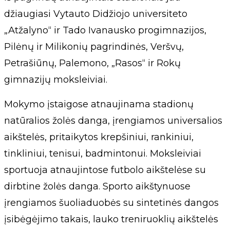
džiaugiasi Vytauto Didžiojo universiteto
„Atžalyno“ ir Tado Ivanausko progimnazijos,
Pilėnų ir Milikonių pagrindinės, Veršvų,
Petrašiūnų, Palemono, „Rasos“ ir Rokų
gimnazijų moksleiviai.
Mokymo įstaigose atnaujinama stadionų
natūralios žolės danga, įrengiamos universalios
aikštelės, pritaikytos krepšiniui, rankiniui,
tinkliniui, tenisui, badmintonui. Moksleiviai
sportuoja atnaujintose futbolo aikštelėse su
dirbtine žolės danga. Sporto aikštynuose
įrengiamos šuoliaduobės su sintetinės dangos
įsibėgėjimo takais, lauko treniruoklių aikštelės