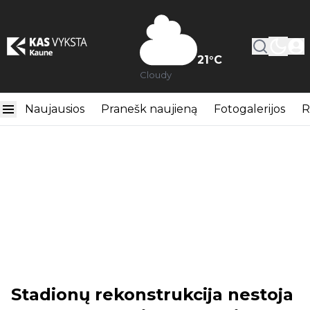
21
°C
Cloudy
Naujausios
Pranešk naujieną
Fotogalerijos
R
Stadionų rekonstrukcija nestoja