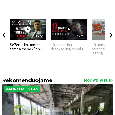
17:50
12:25
Se7en – kai tamsa
10 įsimintinų
10 įtemptų, k
tampa meno kūriniu
detektyvinių serialų
stingdančių k
istorijų
Rekomenduojame
Rodyti visus
KAUNO MIESTAS