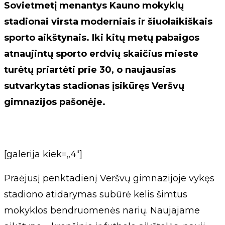
Sovietmetį menantys Kauno mokyklų
stadionai virsta moderniais ir šiuolaikiškais
sporto aikštynais. Iki kitų metų pabaigos
atnaujintų sporto erdvių skaičius mieste
turėtų priartėti prie 30, o naujausias
sutvarkytas stadionas įsikūręs Veršvų
gimnazijos pašonėje.
[galerija kiek=„4“]
Praėjusį penktadienį Veršvų gimnazijoje vykęs
stadiono atidarymas subūrė kelis šimtus
mokyklos bendruomenės narių. Naujajame