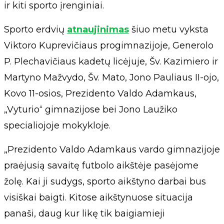
ir kiti sporto įrenginiai.
Sporto erdvių
atnaujinimas
šiuo metu vyksta
Viktoro Kuprevičiaus progimnazijoje, Generolo
P. Plechavičiaus kadetų licėjuje, Šv. Kazimiero ir
Martyno Mažvydo, Šv. Mato, Jono Pauliaus II-ojo,
Kovo 11-osios, Prezidento Valdo Adamkaus,
„Vyturio“ gimnazijose bei Jono Laužiko
specialiojoje mokykloje.
„Prezidento Valdo Adamkaus vardo gimnazijoje
praėjusią savaitę futbolo aikštėje pasėjome
žolę. Kai ji sudygs, sporto aikštyno darbai bus
visiškai baigti. Kitose aikštynuose situacija
panaši, daug kur likę tik baigiamieji