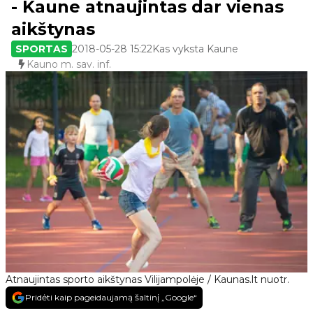
- Kaune atnaujintas dar vienas
aikštynas
SPORTAS
2018-05-28 15:22
Kas vyksta Kaune
Kauno m. sav. inf.
Atnaujintas sporto aikštynas Vilijampolėje / Kaunas.lt nuotr.
Pridėti kaip pageidaujamą šaltinį „Google“