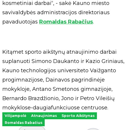
kosmetiniai darbai“, - sakė Kauno miesto
savivaldybės administracijos direktoriaus
pavaduotojas
Romaldas Rabačius
.
Kitąmet sporto aikštynų atnaujinimo darbai
suplanuoti Simono Daukanto ir Kazio Griniaus,
Kauno technologijos universiteto Vaižganto
progimnazijose, Dainavos pagrindinėje
mokykloje, Antano Smetonos gimnazijoje,
Bernardo Brazdžionio, Jono ir Petro Vileišių
mokyklose-daugiafunkciuose centruose.
Vilijampolė
Atnaujinimas
Sporto Aikštynas
Romaldas Rabačius