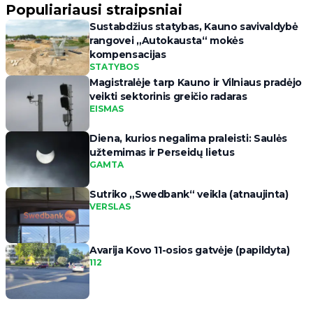
Populiariausi straipsniai
Sustabdžius statybas, Kauno savivaldybė
rangovei „Autokausta“ mokės
kompensacijas
STATYBOS
Magistralėje tarp Kauno ir Vilniaus pradėjo
veikti sektorinis greičio radaras
EISMAS
Diena, kurios negalima praleisti: Saulės
užtemimas ir Perseidų lietus
GAMTA
Sutriko „Swedbank“ veikla (atnaujinta)
VERSLAS
Avarija Kovo 11-osios gatvėje (papildyta)
112