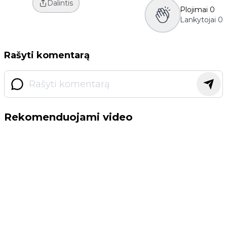
Dalintis
Plojimai
0
Lankytojai
0
Rašyti komentarą
Rekomenduojami video