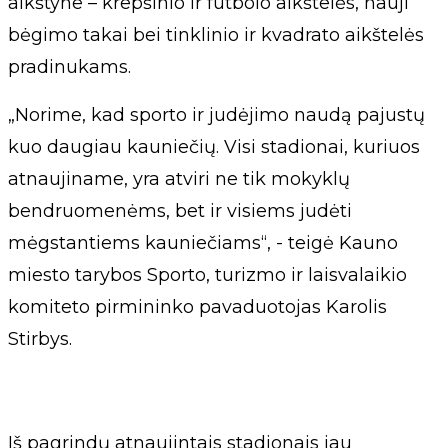
aikštyne – krepšinio ir futbolo aikštelės, nauji
bėgimo takai bei tinklinio ir kvadrato aikštelės
pradinukams.
„Norime, kad sporto ir judėjimo naudą pajustų
kuo daugiau kauniečių. Visi stadionai, kuriuos
atnaujiname, yra atviri ne tik mokyklų
bendruomenėms, bet ir visiems judėti
mėgstantiems kauniečiams“, - teigė Kauno
miesto tarybos Sporto, turizmo ir laisvalaikio
komiteto pirmininko pavaduotojas Karolis
Stirbys.
Iš pagrindų atnaujintais stadionais jau