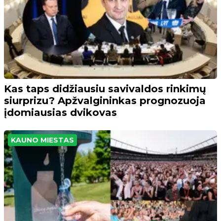
Kas taps didžiausiu savivaldos rinkimų
siurprizu? Apžvalgininkas prognozuoja
įdomiausias dvikovas
KAUNO MIESTAS