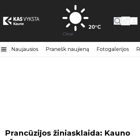
20
°C
Clear
Naujausios
Pranešk naujieną
Fotogalerijos
R
Prancūzijos žiniasklaida: Kauno