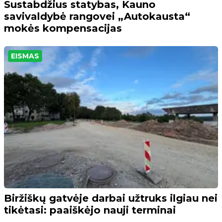
Sustabdžius statybas, Kauno
savivaldybė rangovei „Autokausta“
mokės kompensacijas
EISMAS
Biržiškų gatvėje darbai užtruks ilgiau nei
tikėtasi: paaiškėjo nauji terminai