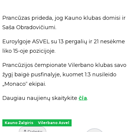
Prancūzas prideda, jog Kauno klubas domisi ir
Saša Obradovičiumi.
Euroylgoje ASVEL su 13 pergalių ir 21 nesėkme
liko 15-oje pozicijoje.
Prancūzijos čempionate Vilerbano klubas savo
žygį baigė pusfinalyje, kuomet 1:3 nusileido
„Monaco“ ekipai.
Daugiau naujienų skaitykite
čia
.
Kauno Žalgiris
Vilerbano Asvel