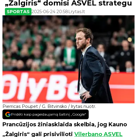
„Žalgiris“ domisi ASVEL strategu
SPORTAS
2025-06-24 20:58
Lrytas.lt
Pierricas Poupet / G. Bitvinsko / lrytas nuotr.
Pridėti kaip pageidaujamą šaltinį „Google“
Prancūzijos žiniasklaida skelbia, jog Kauno
„Žalgiris“ gali prisivilioti
Vilerbano ASVEL