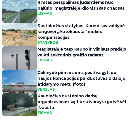
Rimtas perspėjimas judantiems nuo
pajūrio: magistralėje kilo visiškas chaosas
EISMAS
Sustabdžius statybas, Kauno savivaldybė
rangovei „Autokausta“ mokės
kompensacijas
STATYBOS
Magistralėje tarp Kauno ir Vilniaus pradėjo
veikti sektorinis greičio radaras
EISMAS
Galimybė pirmiesiems pasižvalgyti po
naujos koncepcijos parduotuves didžiojo
atidarymo metu (foto)
VERSLAS
Kauniečius nustebino darbų
organizavimas: ką tik sutvarkyta gatvė vėl
išrausta
EISMAS