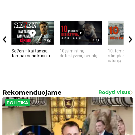
17:50
12:25
Se7en – kai tamsa
10 įsimintinų
10 įtemptų, k
tampa meno kūriniu
detektyvinių serialų
stingdančių k
istorijų
Rekomenduojame
Rodyti visus
POLITIKA