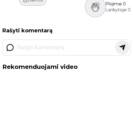
Dalintis
Plojimai
0
Lankytojai
0
Rašyti komentarą
Rekomenduojami video