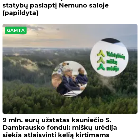
statybų paslaptį Nemuno saloje
(papildyta)
GAMTA
9 mln. eurų užstatas kauniečio S.
Dambrausko fondui: miškų urėdija
siekia atlaisvinti kelią kirtimams