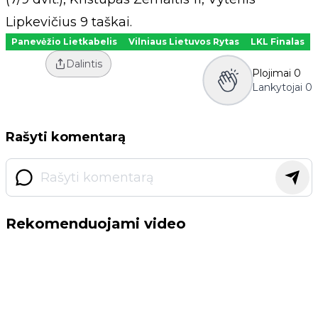
Lipkevičius 9 taškai.
Panevėžio Lietkabelis
Vilniaus Lietuvos Rytas
LKL Finalas
Dalintis
Plojimai
0
Lankytojai
0
Rašyti komentarą
Rekomenduojami video