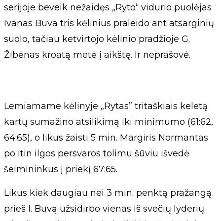
serijoje beveik nežaidęs „Ryto“ vidurio puolėjas
Ivanas Buva tris kėlinius praleido ant atsarginių
suolo, tačiau ketvirtojo kėlinio pradžioje G.
Žibėnas kroatą metė į aikštę. Ir neprašovė.
Lemiamame kėlinyje „Rytas” tritaškiais keletą
kartų sumažino atsilikimą iki minimumo (61:62,
64:65), o likus žaisti 5 min. Margiris Normantas
po itin ilgos persvaros tolimu šūviu išvedė
šeimininkus į priekį 67:65.
Likus kiek daugiau nei 3 min. penktą pražangą
prieš I. Buvą užsidirbo vienas iš svečių lyderių