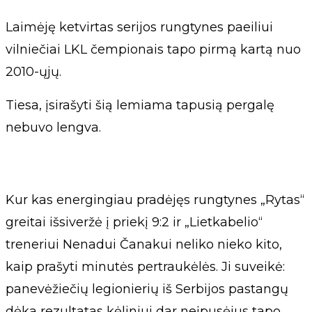
Laimėję ketvirtas serijos rungtynes paeiliui
vilniečiai LKL čempionais tapo pirmą kartą nuo
2010-ųjų.
Tiesa, įsirašyti šią lemiama tapusią pergalę
nebuvo lengva.
Kur kas energingiau pradėjęs rungtynes „Rytas“
greitai išsiveržė į priekį 9:2 ir „Lietkabelio“
treneriui Nenadui Čanakui neliko nieko kito,
kaip prašyti minutės pertraukėlės. Ji suveikė:
panevėžiečių legionierių iš Serbijos pastangų
dėka rezultatas kėliniui dar neįpusėjus tapo