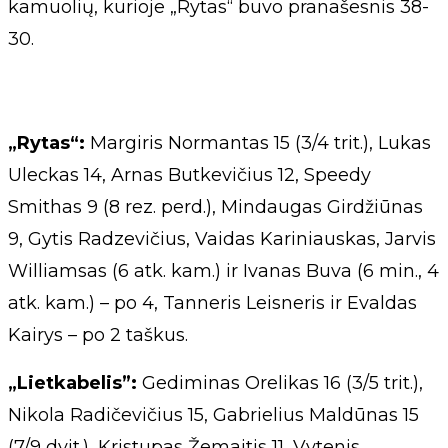
kamuolių, kurioje „Rytas“ buvo pranašesnis 38-
30.
„Rytas“:
Margiris Normantas 15 (3/4 trit.), Lukas
Uleckas 14, Arnas Butkevičius 12, Speedy
Smithas 9 (8 rez. perd.), Mindaugas Girdžiūnas
9, Gytis Radzevičius, Vaidas Kariniauskas, Jarvis
Williamsas (6 atk. kam.) ir Ivanas Buva (6 min., 4
atk. kam.) – po 4, Tanneris Leisneris ir Evaldas
Kairys – po 2 taškus.
„Lietkabelis”:
Gediminas Orelikas 16 (3/5 trit.),
Nikola Radičevičius 15, Gabrielius Maldūnas 15
(7/9 dvit.), Kristupas Žemaitis 11, Vytenis