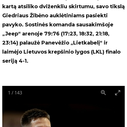
kartą atsiliko dviženkliu skirtumu, savo tikslą
Giedriaus Žibėno auklėtiniams pasiekti
pavyko. Sostinės komanda sausakimšoje
„Jeep“ arenoje 79:76 (17:23, 18:32, 21:18,
23:14) palaužė Panevėžio „Lietkabelį“ ir
laimėjo Lietuvos krepšinio lygos (LKL) finalo
seriją 4-1.
1
/
143