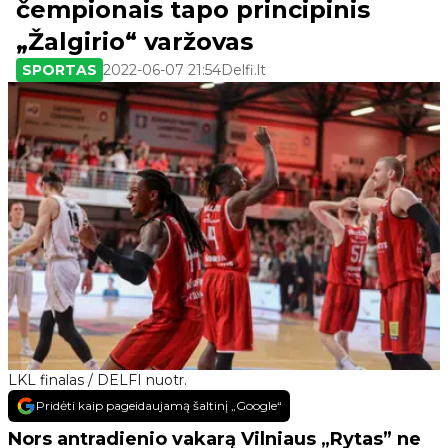
čempionais tapo principinis
„Žalgirio“ varžovas
SPORTAS
2022-06-07 21:54
Delfi.lt
LKL finalas / DELFI nuotr.
Pridėti kaip pageidaujamą šaltinį „Google“
Nors antradienio vakarą Vilniaus „Rytas” ne