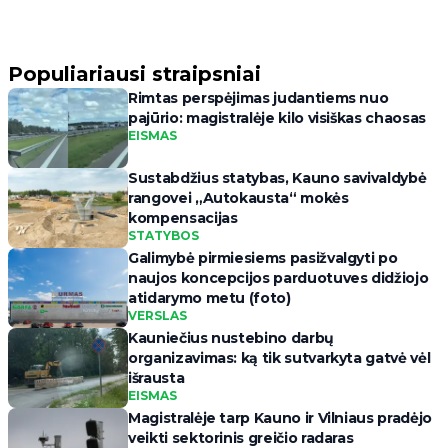
Populiariausi straipsniai
Rimtas perspėjimas judantiems nuo
pajūrio: magistralėje kilo visiškas chaosas
EISMAS
Sustabdžius statybas, Kauno savivaldybė
rangovei „Autokausta“ mokės
kompensacijas
STATYBOS
Galimybė pirmiesiems pasižvalgyti po
naujos koncepcijos parduotuves didžiojo
atidarymo metu (foto)
VERSLAS
Kauniečius nustebino darbų
organizavimas: ką tik sutvarkyta gatvė vėl
išrausta
EISMAS
Magistralėje tarp Kauno ir Vilniaus pradėjo
veikti sektorinis greičio radaras