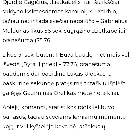
Djordje Gagičius, „Lietkabelis“ itin šiurkščiai
suklydo išsimesdamas kamuolį iš uždirbio,
tačiau net ir tada svečiai nepalūžo – Gabrielius
Maldūnas likus 56 sek. sugrąžino „Lietkabeliui“
pranašumą (75:76).
Likus 31 sek. būtent I. Buva baudų metimais vėl
išvedė „Rytą“ į priekį – 77:76, pranašumą
baudomis dar padidino Lukas Uleckas, o
paskutinę sekundę pratęsimą tritaškiu išplėšti
galėjęs Gediminas Orelikas metė netaikliai.
Abiejų komandų statistikos rodikliai buvo
panašūs, tačiau svečiams lemiamu momentu
koją ir vėl kyštelėjo kova dėl atšokusių