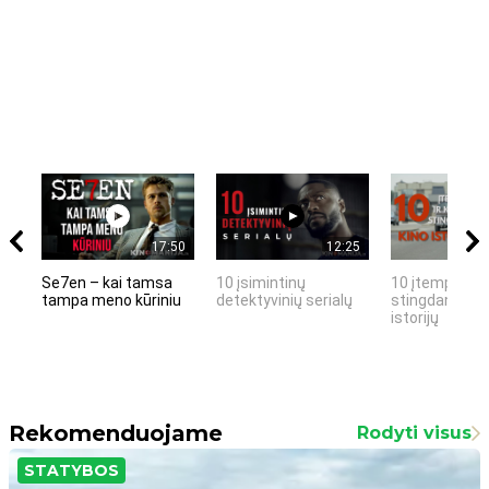
17:50
12:25
Se7en – kai tamsa
10 įsimintinų
10 įtemptų, k
tampa meno kūriniu
detektyvinių serialų
stingdančių k
istorijų
Rekomenduojame
Rodyti visus
STATYBOS