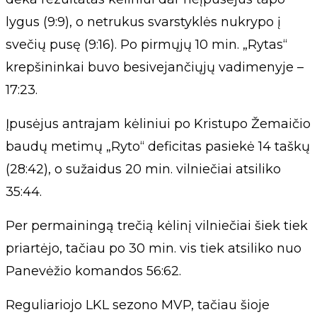
lygus (9:9), o netrukus svarstyklės nukrypo į
svečių pusę (9:16). Po pirmųjų 10 min. „Rytas“
krepšininkai buvo besivejančiųjų vadimenyje –
17:23.
Įpusėjus antrajam kėliniui po Kristupo Žemaičio
baudų metimų „Ryto“ deficitas pasiekė 14 taškų
(28:42), o sužaidus 20 min. vilniečiai atsiliko
35:44.
Per permainingą trečią kėlinį vilniečiai šiek tiek
priartėjo, tačiau po 30 min. vis tiek atsiliko nuo
Panevėžio komandos 56:62.
Reguliariojo LKL sezono MVP, tačiau šioje