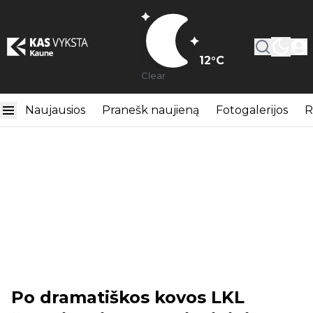
12
°C
Clear
Naujausios
Pranešk naujieną
Fotogalerijos
R
Po dramatiškos kovos LKL