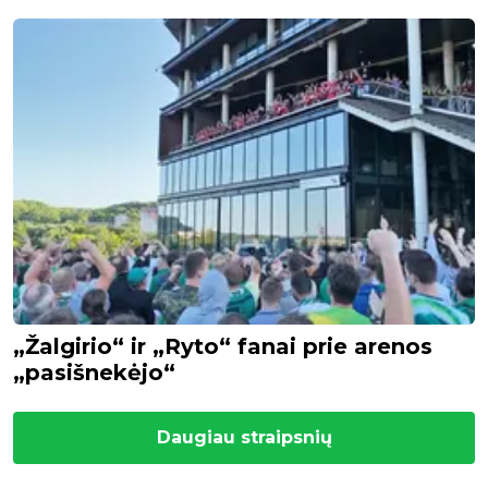
„Žalgirio“ ir „Ryto“ fanai prie arenos
„pasišnekėjo“
Daugiau straipsnių