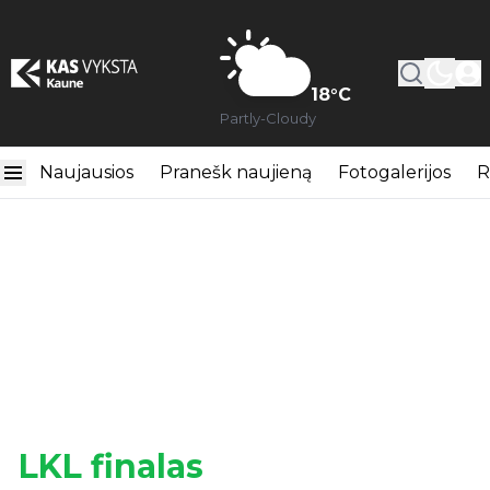
18
°C
Partly-Cloudy
Naujausios
Pranešk naujieną
Fotogalerijos
R
LKL finalas