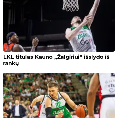
LKL titulas Kauno „Žalgiriui“ išslydo iš
rankų