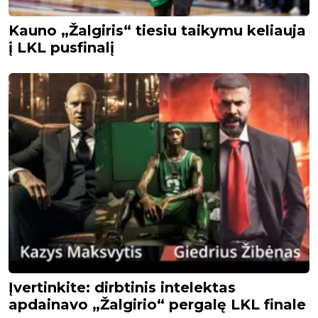
Kauno „Žalgiris“ tiesiu taikymu keliauja
į LKL pusfinalį
Įvertinkite: dirbtinis intelektas
apdainavo „Žalgirio“ pergalę LKL finale