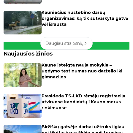
Kauniečius nustebino darbų
organizavimas: ką tik sutvarkyta gatvė
vėl išrausta
Daugiau straipsnių
Naujausios žinios
Kaune įsteigta nauja mokykla –
ugdymo tęstinumas nuo darželio iki
gimnazijos
Prasideda TS-LKD rėmėjų registracija
atviruose kandidatų į Kauno merus
rinkimuose
Biržiškų gatvėje darbai užtruks ilgiau
nei tikėtasi: paaiškėjo nauji terminai