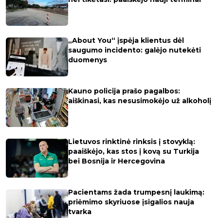
„About You“ įspėja klientus dėl
saugumo incidento: galėjo nutekėti
duomenys
Kauno policija prašo pagalbos:
aiškinasi, kas nesusimokėjo už alkoholį
Lietuvos rinktinė rinksis į stovyklą:
paaiškėjo, kas stos į kovą su Turkija
bei Bosnija ir Hercegovina
Pacientams žada trumpesnį laukimą:
priėmimo skyriuose įsigalios nauja
tvarka