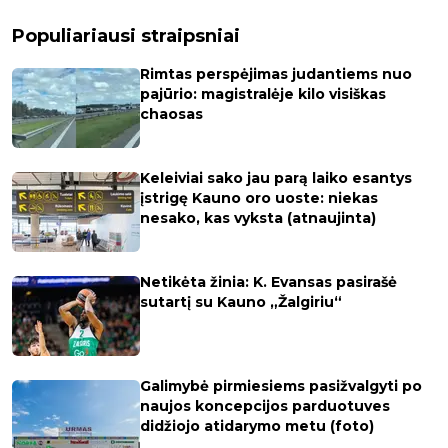
Populiariausi straipsniai
Rimtas perspėjimas judantiems nuo
pajūrio: magistralėje kilo visiškas
chaosas
Keleiviai sako jau parą laiko esantys
įstrigę Kauno oro uoste: niekas
nesako, kas vyksta (atnaujinta)
Netikėta žinia: K. Evansas pasirašė
sutartį su Kauno „Žalgiriu“
Galimybė pirmiesiems pasižvalgyti po
naujos koncepcijos parduotuves
didžiojo atidarymo metu (foto)