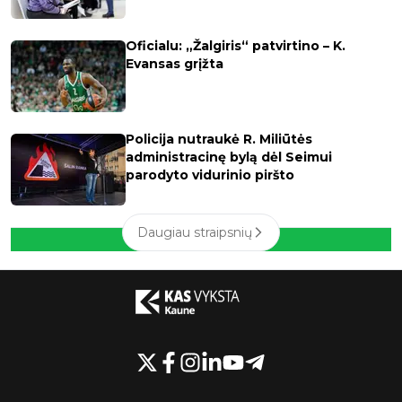
Oficialu: „Žalgiris“ patvirtino – K.
Evansas grįžta
Policija nutraukė R. Miliūtės
administracinę bylą dėl Seimui
parodyto vidurinio piršto
Daugiau straipsnių