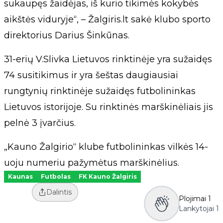
sukaupęs žaidėjas, iš kurio tikimės kokybės
aikštės viduryje“, – Žalgiris.lt sakė klubo sporto
direktorius Darius Šinkūnas.
31-erių V.Slivka Lietuvos rinktinėje yra sužaidęs
74 susitikimus ir yra šeštas daugiausiai
rungtynių rinktinėje sužaidęs futbolininkas
Lietuvos istorijoje. Su rinktinės marškinėliais jis
pelnė 3 įvarčius.
„Kauno Žalgirio“ klube futbolininkas vilkės 14-
uoju numeriu pažymėtus marškinėlius.
Kaunas
Futbolas
FK Kauno Žalgiris
Dalintis
Plojimai
1
Lankytojai
1