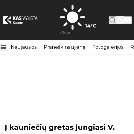
14
°C
Clear
Naujausios
Pranešk naujieną
Fotogalerijos
R
Į kauniečių gretas jungiasi V.