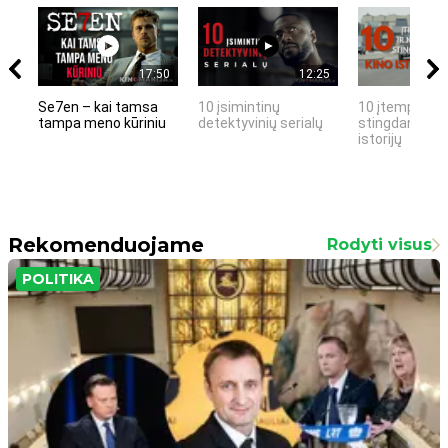
17:50
12:25
Se7en – kai tamsa
10 įsimintinų
10 įtemptų, k
tampa meno kūriniu
detektyvinių serialų
stingdančių k
istorijų
Rekomenduojame
Rodyti visus
POLITIKA