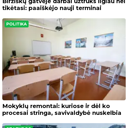
Biržiškų gatvėje darbai užtruks ilgiau nei
tikėtasi: paaiškėjo nauji terminai
POLITIKA
Mokyklų remontai: kuriose ir dėl ko
procesai stringa, savivaldybė nuskelbia