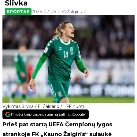
Slivka
SPORTAS
2026-07-06 11:47
Žalgiris.lt
Vykintas Slivka / E. Žaldario / LFF nuotr.
Pridėti kaip pageidaujamą šaltinį „Google“
Prieš pat startą UEFA Čempionų lygos
atrankoje FK „Kauno Žalgiris“ sulaukė