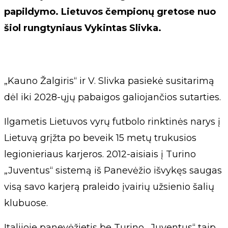
papildymo. Lietuvos čempionų gretose nuo
šiol rungtyniaus Vykintas Slivka.
„Kauno Žalgiris“ ir V. Slivka pasiekė susitarimą
dėl iki 2028-ųjų pabaigos galiojančios sutarties.
Ilgametis Lietuvos vyrų futbolo rinktinės narys į
Lietuvą grįžta po beveik 15 metų trukusios
legionieriaus karjeros. 2012-aisiais į Turino
„Juventus“ sistemą iš Panevėžio išvykęs saugas
visą savo karjerą praleido įvairių užsienio šalių
klubuose.
Italijoje panevėžietis be Turino „Juventus“ taip