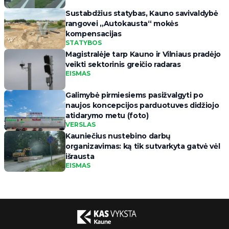
Sustabdžius statybas, Kauno savivaldybė
rangovei „Autokausta“ mokės
kompensacijas
STATYBOS
Magistralėje tarp Kauno ir Vilniaus pradėjo
veikti sektorinis greičio radaras
EISMAS
Galimybė pirmiesiems pasižvalgyti po
naujos koncepcijos parduotuves didžiojo
atidarymo metu (foto)
VERSLAS
Kauniečius nustebino darbų
organizavimas: ką tik sutvarkyta gatvė vėl
išrausta
EISMAS