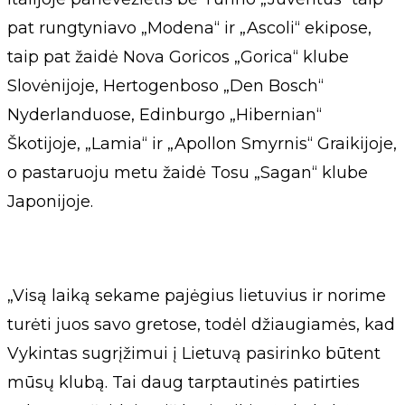
pat rungtyniavo „Modena“ ir „Ascoli“ ekipose,
taip pat žaidė Nova Goricos „Gorica“ klube
Slovėnijoje, Hertogenboso „Den Bosch“
Nyderlanduose, Edinburgo „Hibernian“
Škotijoje, „Lamia“ ir „Apollon Smyrnis“ Graikijoje,
o pastaruoju metu žaidė Tosu „Sagan“ klube
Japonijoje.
„Visą laiką sekame pajėgius lietuvius ir norime
turėti juos savo gretose, todėl džiaugiamės, kad
Vykintas sugrįžimui į Lietuvą pasirinko būtent
mūsų klubą. Tai daug tarptautinės patirties