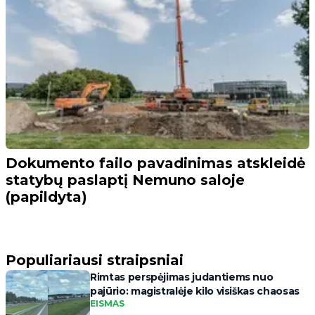
Dokumento failo pavadinimas atskleidė
statybų paslaptį Nemuno saloje
(papildyta)
Populiariausi straipsniai
Rimtas perspėjimas judantiems nuo
pajūrio: magistralėje kilo visiškas chaosas
EISMAS