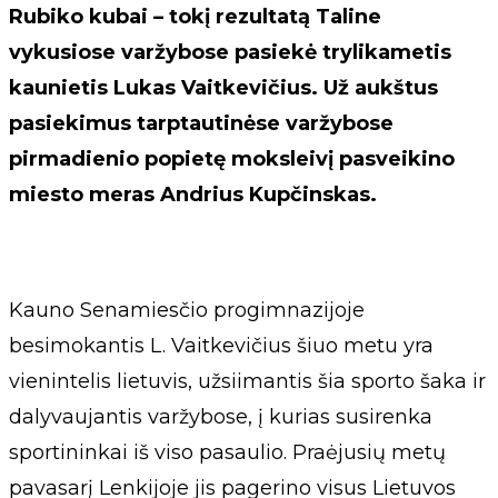
Rubiko kubai – tokį rezultatą Taline
vykusiose varžybose pasiekė trylikametis
kaunietis Lukas Vaitkevičius. Už aukštus
pasiekimus tarptautinėse varžybose
pirmadienio popietę moksleivį pasveikino
miesto meras Andrius Kupčinskas.
Kauno Senamiesčio progimnazijoje
besimokantis L. Vaitkevičius šiuo metu yra
vienintelis lietuvis, užsiimantis šia sporto šaka ir
dalyvaujantis varžybose, į kurias susirenka
sportininkai iš viso pasaulio. Praėjusių metų
pavasarį Lenkijoje jis pagerino visus Lietuvos