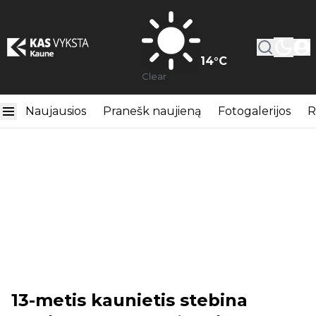
14
°C
Clear
Naujausios
Pranešk naujieną
Fotogalerijos
R
13-metis kaunietis stebina