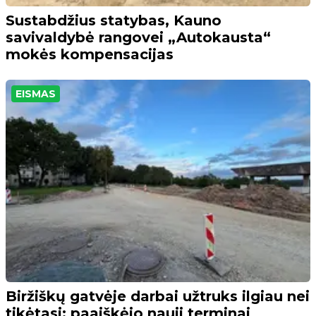
Sustabdžius statybas, Kauno
savivaldybė rangovei „Autokausta“
mokės kompensacijas
EISMAS
Biržiškų gatvėje darbai užtruks ilgiau nei
tikėtasi: paaiškėjo nauji terminai