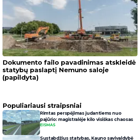
Dokumento failo pavadinimas atskleidė
statybų paslaptį Nemuno saloje
(papildyta)
Populiariausi straipsniai
Rimtas perspėjimas judantiems nuo
pajūrio: magistralėje kilo visiškas chaosas
EISMAS
Sustabdžius statybas, Kauno savivaldybė