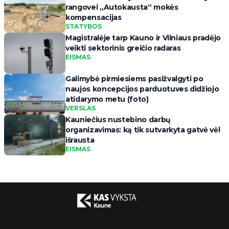
rangovei „Autokausta“ mokės
kompensacijas
STATYBOS
Magistralėje tarp Kauno ir Vilniaus pradėjo
veikti sektorinis greičio radaras
EISMAS
Galimybė pirmiesiems pasižvalgyti po
naujos koncepcijos parduotuves didžiojo
atidarymo metu (foto)
VERSLAS
Kauniečius nustebino darbų
organizavimas: ką tik sutvarkyta gatvė vėl
išrausta
EISMAS