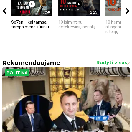
17:50
12:25
Se7en – kai tamsa
10 įsimintinų
10 įtemptų, k
tampa meno kūriniu
detektyvinių serialų
stingdančių k
istorijų
Rekomenduojame
Rodyti visus
POLITIKA