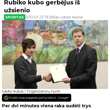
Rubiko kubo gerbėjus iš
užsienio
SPORTAS
2012-01-23 19:26
Kas vyksta Kaune
rubiko kubas / Organizatorių nuotr.
Pridėti kaip pageidaujamą šaltinį „Google“
Per dvi minutes viena raka sudėti trys