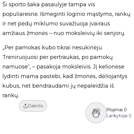
Ši sporto šaka pasaulyje tampa vis
populiaresnė. Išmėginti loginio mąstymo, rankų
ir net pėdų miklumo suvažiuoja įvairaus
amžiaus žmonės – nuo moksleivių iki senjorų.
„Per pamokas kubo tikrai nesukinėju.
Treniruojuosi per pertraukas, po pamokų
namuose“, – pasakoja moksleivis. Jį kelionėse
lydinti mama pastebi, kad žmonės, dėliojantys
kubus, net bendraudami jų nepaleidžia iš
rankų.
Dalintis
Plojimai
0
Lankytojai
0