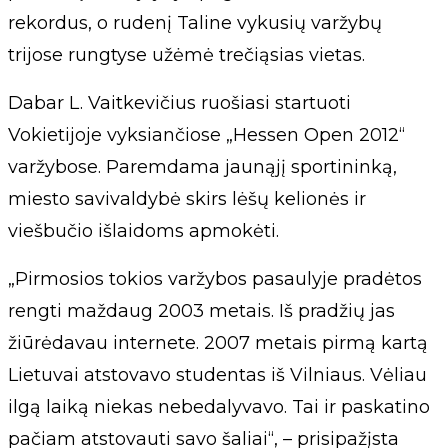
rekordus, o rudenį Taline vykusių varžybų
trijose rungtyse užėmė trečiąsias vietas.
Dabar L. Vaitkevičius ruošiasi startuoti
Vokietijoje vyksiančiose „Hessen Open 2012“
varžybose. Paremdama jaunąjį sportininką,
miesto savivaldybė skirs lėšų kelionės ir
viešbučio išlaidoms apmokėti.
„Pirmosios tokios varžybos pasaulyje pradėtos
rengti maždaug 2003 metais. Iš pradžių jas
žiūrėdavau internete. 2007 metais pirmą kartą
Lietuvai atstovavo studentas iš Vilniaus. Vėliau
ilgą laiką niekas nebedalyvavo. Tai ir paskatino
pačiam atstovauti savo šaliai“, – prisipažįsta