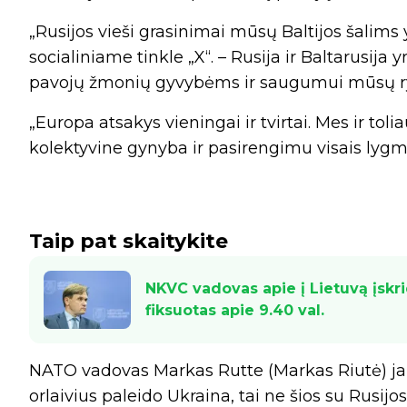
„Rusijos vieši grasinimai mūsų Baltijos šalims 
socialiniame tinkle „X“. – Rusija ir Baltarusija 
pavojų žmonių gyvybėms ir saugumui mūsų ry
„Europa atsakys vieningai ir tvirtai. Mes ir tol
kolektyvine gynyba ir pasirengimu visais lygme
Taip pat skaitykite
NKVC vadovas apie į Lietuvą įskri
fiksuotas apie 9.40 val.
NATO vadovas Markas Rutte (Markas Riutė) jai 
orlaivius paleido Ukraina, tai ne šios su Rusijos