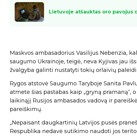
Lietuvoje atšauktas oro pavojus
Maskvos ambasadorius Vasilijus Nebenzia, k
saugumo Ukrainoje, teigė, neva Kyjivas jau išs
žvalgyba galinti nustatyti tokių orlaivių paleid
Rygos atstovė Saugumo Taryboje Sanita Pavlu
atmetė šias pastabas kaip „gryną pramaną“, o L
laikinąjį Rusijos ambasados vadovą ir pareišk
pareiškimų.
„Nepaisant daugkartinių Latvijos pusės praneši
Respublika nedavė sutikimo naudoti jos teritori