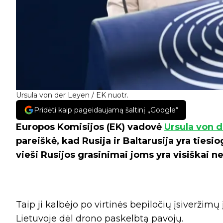
Ursula von der Leyen / EK nuotr.
Pridėti kaip pageidaujamą šaltinį „Google“
Europos Komisijos (EK) vadovė
Ursula von 
pareiškė, kad Rusija ir Baltarusija yra tiesi
vieši Rusijos grasinimai joms yra visiškai ne
Taip ji kalbėjo po virtinės bepiločių įsiveržimų 
Lietuvoje dėl drono paskelbtą pavojų.