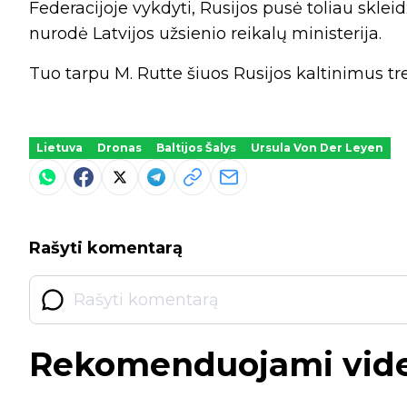
Federacijoje vykdyti, Rusijos pusė toliau sklei
nurodė Latvijos užsienio reikalų ministerija.
Tuo tarpu M. Rutte šiuos Rusijos kaltinimus tr
Lietuva
Dronas
Baltijos Šalys
Ursula Von Der Leyen
Rašyti komentarą
Rekomenduojami vid