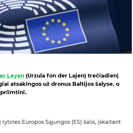
der Leyen
(Urzula fon der Lajen) trečiadienį
ogiai atsakingos už dronus Baltijos šalyse, o
priimtini.
į rytines Europos Sąjungos (ES) šalis, įskaitant