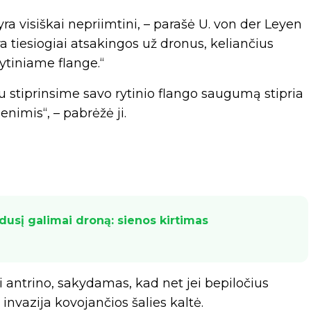
yra visiškai nepriimtini, – parašė U. von der Leyen
yra tiesiogiai atsakingos už dronus, keliančius
tiniame flange.“
iau stiprinsime savo rytinio flango saugumą stipria
nimis“, – pabrėžė ji.
dusį galimai droną: sienos kirtimas
antrino, sakydamas, kad net jei bepiločius
 invazija kovojančios šalies kaltė.