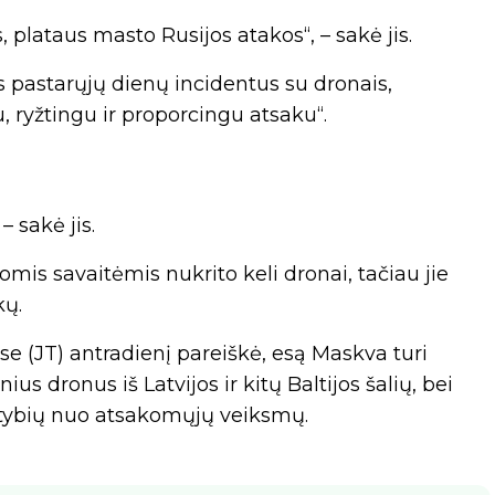
, plataus masto Rusijos atakos“, – sakė jis.
is pastarųjų dienų incidentus su dronais,
 ryžtingu ir proporcingu atsaku“.
 sakė jis.
siomis savaitėmis nukrito keli dronai, tačiau jie
kų.
e (JT) antradienį pareiškė, esą Maskva turi
ius dronus iš Latvijos ir kitų Baltijos šalių, bei
stybių nuo atsakomųjų veiksmų.