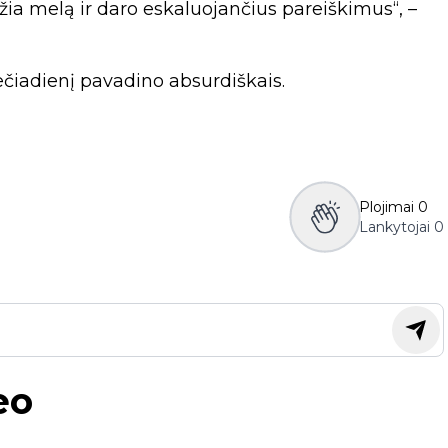
džia melą ir daro eskaluojančius pareiškimus“, –
ečiadienį pavadino absurdiškais.
Plojimai
0
Lankytojai
0
eo