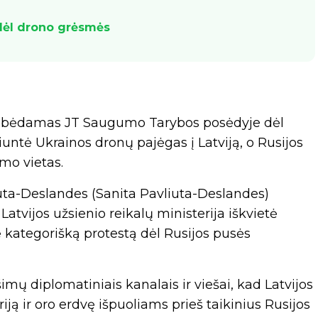
 dėl drono grėsmės
albėdamas JT Saugumo Tarybos posėdyje dėl
iuntė Ukrainos dronų pajėgas į Latviją, o Rusijos
imo vietas.
ta-Deslandes (Sanita Pavliuta-Deslandes)
atvijos užsienio reikalų ministerija iškvietė
ė kategorišką protestą dėl Rusijos pusės
mų diplomatiniais kanalais ir viešai, kad Latvijos
ją ir oro erdvę išpuoliams prieš taikinius Rusijos