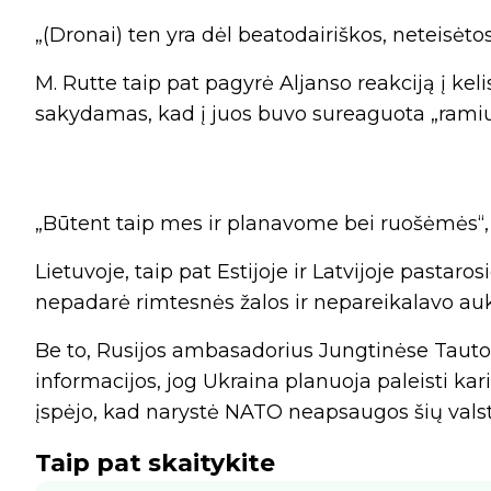
„(Dronai) ten yra dėl beatodairiškos, neteisėtos
M. Rutte taip pat pagyrė Aljanso reakciją į kel
sakydamas, kad į juos buvo sureaguota „ramiu,
„Būtent taip mes ir planavome bei ruošėmės“, –
Lietuvoje, taip pat Estijoje ir Latvijoje pastaro
nepadarė rimtesnės žalos ir nepareikalavo au
Be to, Rusijos ambasadorius Jungtinėse Tautos
informacijos, jog Ukraina planuoja paleisti karin
įspėjo, kad narystė NATO neapsaugos šių val
Taip pat skaitykite